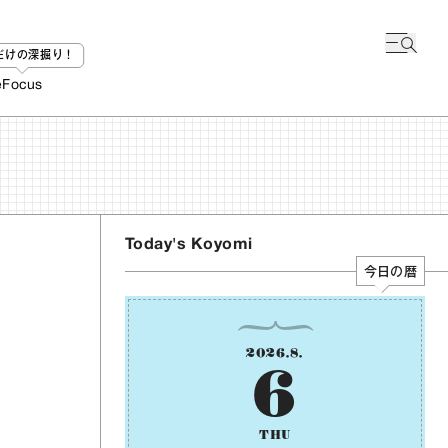
bだけの深掘り！
e
Focus
Today's Koyomi
今日の暦
2026
.
8
.
6
THU