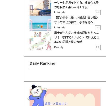
ーリー」がガイドする、多文化と豊
かな自然を楽しみ尽くす旅
Lifestyle
PR
【夏の癒やし旅・小浜島】青い海と
サトウキビが待つ、小さな島へ
Lifestyle
PR
風土が生んだ、地域の原料がたっぷ
り！ 〈旅するルルルン〉で叶えるう
るおい美肌と旅の余韻
Beauty
PR
Daily Ranking
週間12星座占い