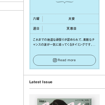
六曜
⼤安
選日
天恩⽇
これまでの地道な頑張りが認められて、素敵なチ
ャンスの波が⼀気に巡ってくるタイミングです。周
囲からの温かいサポートや嬉しいお誘いは、遠慮
せずに笑顔で受け取りましょう。みんなと⼀緒に
幸せになっていくイメージを持って⼀歩を踏み出
Read more
して。⼀⼈⼀⼈の良いところが混ざり合い、ハッピ
ーな未来が形作られていきます。
Latest Issue