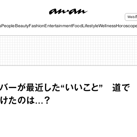
We
s
People
Beauty
Fashion
Entertainment
Food
Lifestyle
Wellness
Horoscop
ンバーが最近した“いいこと” 道で
けたのは…？