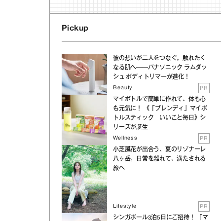
Pickup
彼の想いが二人をつなぐ。触れたく
なる肌へ──パナソニック ラムダッ
シュ ボディトリマーが進化！
Beauty
PR
マイボトルで簡単に作れて、体も心
も元気に！ 《「ブレンディ」マイボ
トルスティック いいこと毎日》シ
リーズが誕生
Wellness
PR
小芝風花が出合う、夏のリゾナーレ
八ヶ岳。日常を離れて、満たされる
旅へ
Lifestyle
PR
シンガポール3泊5日にご招待！ 「マ