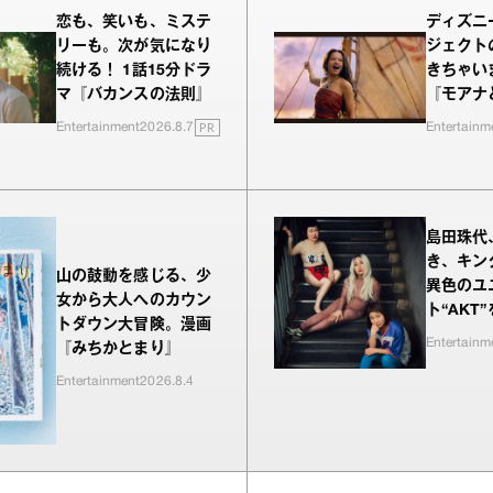
恋も、笑いも、ミステ
ディズニ
リーも。次が気になり
ジェクト
続ける！ 1話15分ドラ
きちゃい
マ『バカンスの法則』
『モアナ
PR
Entertainment
2026.8.7
Entertainm
島田珠代
き、キン
山の鼓動を感じる、少
異色のユ
女から大人へのカウン
ト“AKT
トダウン大冒険。漫画
Entertainm
『みちかとまり』
Entertainment
2026.8.4