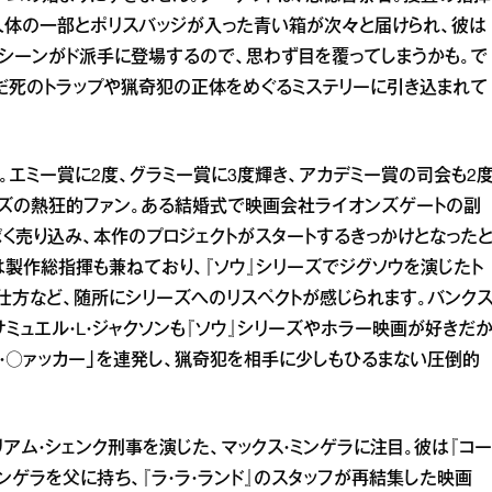
人体の一部とポリスバッジが入った青い箱が次々と届けられ、彼は
シーンがド派手に登場するので、思わず目を覆ってしまうかも。で
だ死のトラップや猟奇犯の正体をめぐるミステリーに引き込まれて
。エミー賞に2度、グラミー賞に3度輝き、アカデミー賞の司会も2
ーズの熱狂的ファン。ある結婚式で映画会社ライオンズゲートの副
く売り込み、本作のプロジェクトがスタートするきっかけとなった
は製作総指揮も兼ねており、『ソウ』シリーズでジグソウを演じたト
仕方など、随所にシリーズへのリスペクトが感じられます。バンク
ュエル・L・ジャクソンも『ソウ』シリーズやホラー映画が好きだ
・○ァッカー」を連発し、猟奇犯を相手に少しもひるまない圧倒的
アム・シェンク刑事を演じた、マックス・ミンゲラに注目。彼は『コー
ンゲラを父に持ち、『ラ・ラ・ランド』のスタッフが再結集した映画