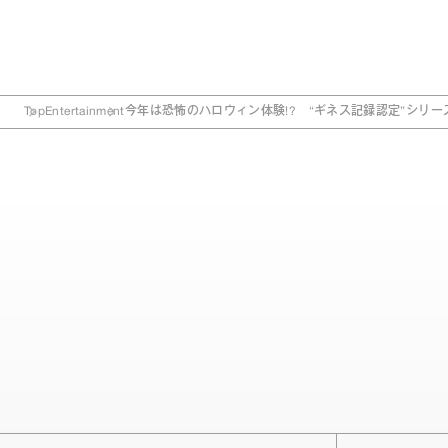
Top
Entertainment
今年は恐怖のハロウィン体験!? “ギネス記録認定”シリ