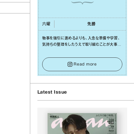
六曜
先勝
物事を強引に進めるよりも、⼊念な準備や学習、
気持ちの整理をしたうえで取り組むことが⼤事な
⽇です。先の⾒えない不安に⼼が曇ってしまって
も焦らないで。意思を伝える⼯夫をしたり、あなた
⾃⾝や疲れていそうな⼈をいたわることに時間を
Read more
使いましょう。ここでしっかりとエネルギーを蓄
え、困難を乗り越える⼒に変えましょう。
Latest Issue