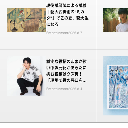
現役講師陣による講義
「藝大式美術の“ミカ
タ”」でこの夏、藝大生
になる
Entertainment
2026.8.7
誠実な役柄の印象が強
い中沢元紀があらたに
挑む役柄はクズ男！
「現場で役の悪口を言
われるのが新鮮でした
Entertainment
2026.8.4
（笑）」