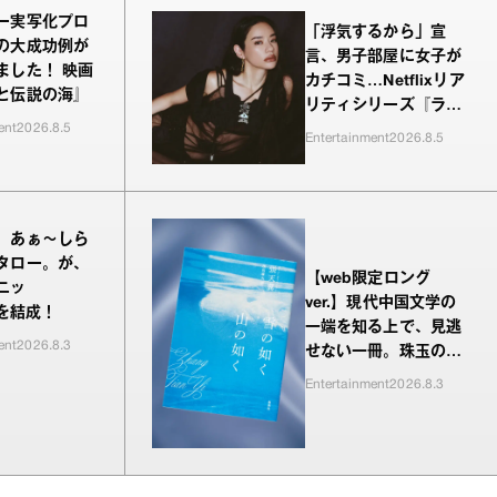
ー実写化プロ
「浮気するから」宣
の大成功例が
言、男子部屋に女子が
ました！ 映画
カチコミ…Netflixリア
と伝説の海』
リティシリーズ『ラヴ
ent
2026.8.5
上等』シーズン2、新
Entertainment
2026.8.5
MC・Awichが驚き、
共感したヤンキーたち
の本気の恋模様
、あぁ〜しら
タロー。が、
【web限定ロング
ニッ
ver.】現代中国文学の
”を結成！
一端を知る上で、見逃
ent
2026.8.3
せない一冊。珠玉の編
が並ぶ『雪の如く山の
Entertainment
2026.8.3
如く』