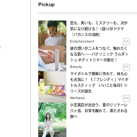
Pickup
恋も、笑いも、ミステリーも。次が
気になり続ける！ 1話15分ドラマ
『バカンスの法則』
Entertainment
PR
度
彼の想いが二人をつなぐ。触れたく
なる肌へ──パナソニック ラムダッ
シュ ボディトリマーが進化！
と
Beauty
PR
マイボトルで簡単に作れて、体も心
も元気に！ 《「ブレンディ」マイボ
ス
トルスティック いいこと毎日》シ
か
リーズが誕生
Wellness
PR
小芝風花が出合う、夏のリゾナーレ
八ヶ岳。日常を離れて、満たされる
旅へ