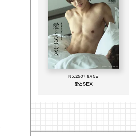
た
ッ
No.2507
8月5日
愛とSEX
の
は