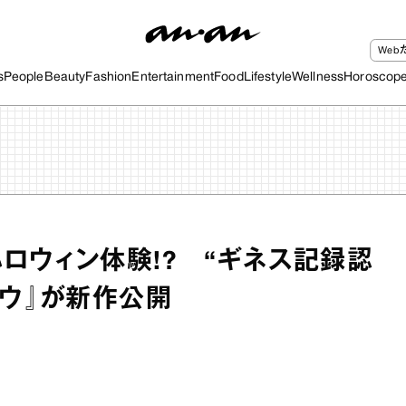
We
s
People
Beauty
Fashion
Entertainment
Food
Lifestyle
Wellness
Horoscop
ロウィン体験!? “ギネス記録認
ソウ』が新作公開