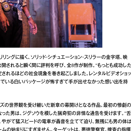
ングに描く、ソリッド・シチュエーション・スリラーの金字塔、映
で公開されると瞬く間に評判を呼び、全8作が制作。“もっとも成功し
定されるほどの社会現象を巻き起こしました。レンタルビデオショ
んでいる白いパッケージが怖すぎて手が出せなかった想い出を持
シリーズの世界観を受け継いだ新章の幕開けとなる作品。最初の惨劇
なった男は、ジグソウを模した猟奇犯の非情な通告を受けます。“舌
”。やがて猛スピードの電車が轟音を立てて迫り、無残にも男の体
ムの始まりにすぎません。ターゲットは、悪徳警察官。捜査の指揮