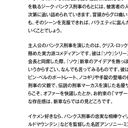
を執るジーク・バンクス刑事のもとには、被害者の
次第に追い詰められていきます。冒頭からグロ痛い
も、そのシーンを克服できれば、バラエティに富ん
いくことでしょう。
主人公のバンクス刑事を演じたのは、クリス・ロック
務めた実力派コメディアンです。彼は『ソウ』シリ
会長と同席した際、『ソウ』新章のアイデアを熱っぽ
いうからすごい。なんでも言ってみるものです。彼
ビン・ベルのポートレート、ノコギリや手錠の登場の
刑事の父親で、伝説の刑事マーカスを演じた名優サミ
らこそ、オファーを快諾したとか。お約束の「マザー
な存在感は、新章ならではの見どころです。
イケメン好きなら、バンクス刑事の忠実な相棒ウィリ
ルドマウンテン』などを監督した名匠アンソニー・ミ