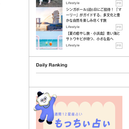
Lifestyle
PR
り
シンガポール3泊5日にご招待！ 「マ
ーリー」がガイドする、多文化と豊
かな自然を楽しみ尽くす旅
Lifestyle
PR
【夏の癒やし旅・小浜島】青い海と
サトウキビが待つ、小さな島へ
Lifestyle
PR
Daily Ranking
週間12星座占い