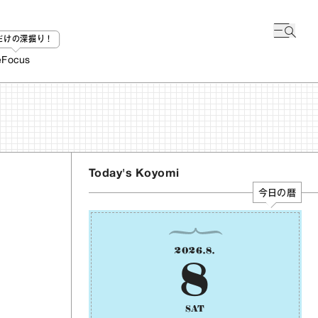
bだけの深掘り！
e
Focus
Today's Koyomi
今日の暦
2026
.
8
.
8
SAT