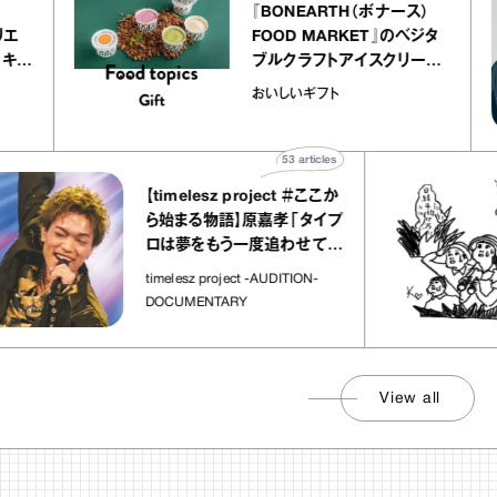
r
『BONEARTH（ボナース）
 アトリエ
FOOD MARKET』のベジタ
レープ キャ
ブルクラフトアイスクリーム
｜chico
｜真野知子の「おいしいギフ
おいしいギフト
ト」
53
articles
【timelesz project ＃ここか
ら始まる物語】原嘉孝「タイプ
ロは夢をもう一度追わせてく
れた場所」
timelesz project -AUDITION-
DOCUMENTARY
View all