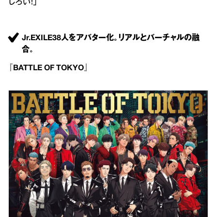
しろい！」
Jr.EXILE38人をアバター化。リアルとバーチャルの融
合。
『BATTLE OF TOKYO』