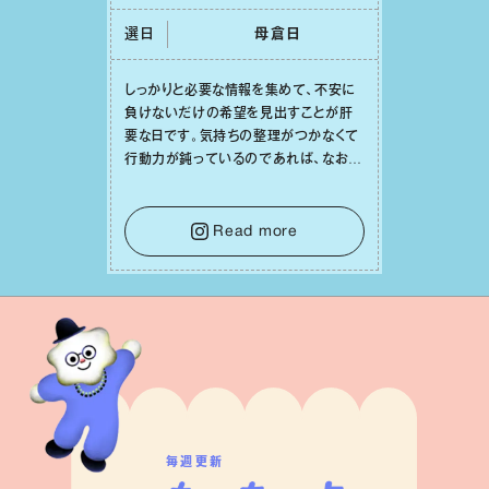
選日
⺟倉⽇
しっかりと必要な情報を集めて、不安に
負けないだけの希望を⾒出すことが肝
要な⽇です。気持ちの整理がつかなくて
⾏動⼒が鈍っているのであれば、なおさ
ら判断材料を揃えることが積極的な⼀歩
を踏み出すのに役⽴つはず。また、広い
意味での「癒し」や「治療」が必要な⽇で
Read more
もあり、特に⼈間関係の改善は課題の⼀
つです。
毎週更新