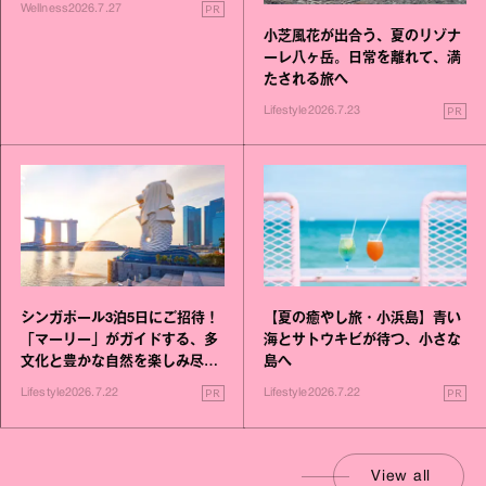
いこと毎日》シリーズが誕生
PR
Wellness
2026.7.27
小芝風花が出合う、夏のリゾナ
ーレ八ヶ岳。日常を離れて、満
たされる旅へ
PR
Lifestyle
2026.7.23
シンガポール3泊5日にご招待！
【夏の癒やし旅・小浜島】青い
「マーリー」がガイドする、多
海とサトウキビが待つ、小さな
文化と豊かな自然を楽しみ尽く
島へ
す旅
PR
PR
Lifestyle
2026.7.22
Lifestyle
2026.7.22
View all