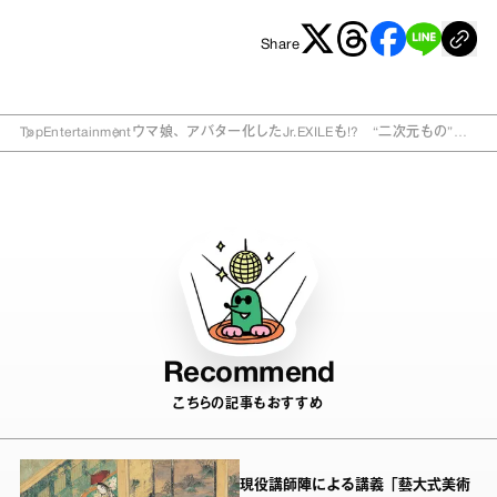
Share
Top
Entertainment
ウマ娘、アバター化したJr.EXILEも!? “二次元もの”最
新エンタメの世界
Recommend
こちらの記事もおすすめ
現役講師陣による講義「藝大式美術