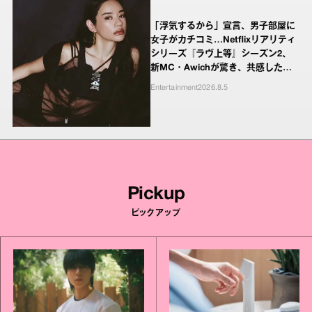
「浮気するから」宣言、男子部屋に
女子がカチコミ…Netflixリアリティ
シリーズ『ラヴ上等』シーズン2、
新MC・Awichが驚き、共感したヤ
ンキーたちの本気の恋模様
Entertainment
2026.8.5
Pickup
ピックアップ