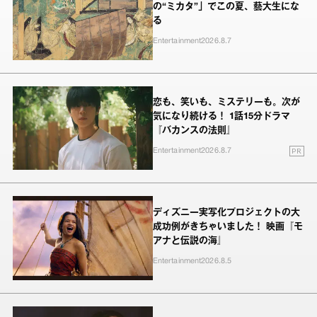
の“ミカタ”」でこの夏、藝大生にな
る
Entertainment
2026.8.7
恋も、笑いも、ミステリーも。次が
気になり続ける！ 1話15分ドラマ
『バカンスの法則』
PR
Entertainment
2026.8.7
ディズニー実写化プロジェクトの大
成功例がきちゃいました！ 映画『モ
アナと伝説の海』
Entertainment
2026.8.5