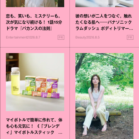
恋も、笑いも、ミステリーも。
彼の想いが二人をつなぐ。触れ
次が気になり続ける！ 1話15分
たくなる肌へ──パナソニック
ドラマ『バカンスの法則』
ラムダッシュ ボディトリマーが
進化！
PR
PR
Entertainment
2026.8.7
Beauty
2026.8.5
マイボトルで簡単に作れて、体
も心も元気に！ 《「ブレンデ
ィ」マイボトルスティック い