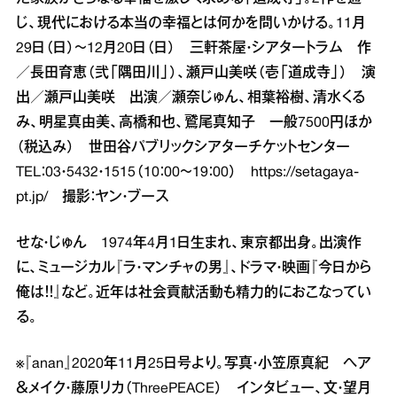
じ、現代における本当の幸福とは何かを問いかける。11月
29日（日）～12月20日（日） 三軒茶屋・シアタートラム 作
／長田育恵（弐「隅田川」）、瀬戸山美咲（壱「道成寺」） 演
出／瀬戸山美咲 出演／瀬奈じゅん、相葉裕樹、清水くる
み、明星真由美、高橋和也、鷲尾真知子 一般7500円ほか
（税込み） 世田谷パブリックシアターチケットセンター
TEL：03・5432・1515（10：00～19：00）
https://setagaya-
pt.jp/
撮影：ヤン・ブース
せな・じゅん 1974年4月1日生まれ、東京都出身。出演作
に、ミュージカル『ラ・マンチャの男』、ドラマ・映画『今日から
俺は！！』など。近年は社会貢献活動も精力的におこなってい
る。
※『anan』2020年11月25日号より。写真・小笠原真紀 ヘア
＆メイク・藤原リカ（ThreePEACE） インタビュー、文・望月