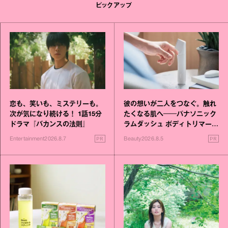
ピックアップ
恋も、笑いも、ミステリーも。
彼の想いが二人をつなぐ。触れ
次が気になり続ける！ 1話15分
たくなる肌へ──パナソニック
ドラマ『バカンスの法則』
ラムダッシュ ボディトリマーが
進化！
PR
PR
Entertainment
2026.8.7
Beauty
2026.8.5