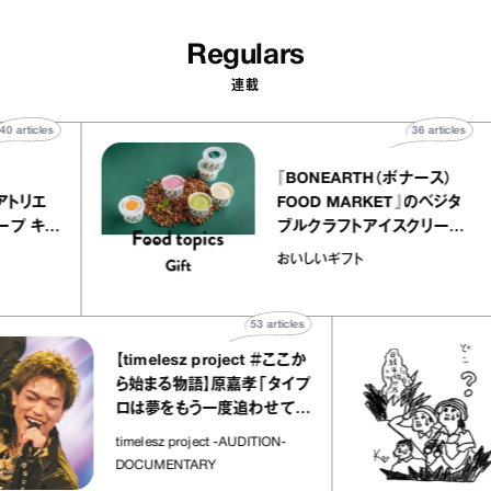
Regulars
連載
40
articles
36
artic
elier
『BONEARTH（ボナース
アリー アトリエ
FOOD MARKET』のベジ
ルクレープ キャ
ブルクラフトアイスクリー
ほか｜chico
｜真野知子の「おいしい
おいしいギフト
物”
ト」
53
articles
【timelesz project ＃ここか
ら始まる物語】原嘉孝「タイプ
ロは夢をもう一度追わせてく
れた場所」
timelesz project -AUDITION-
DOCUMENTARY