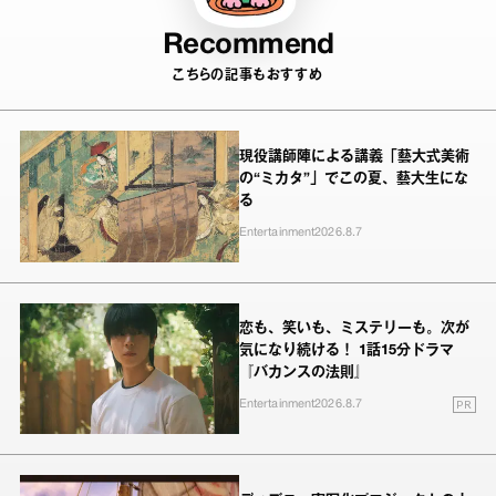
Recommend
こちらの記事もおすすめ
現役講師陣による講義「藝大式美術
の“ミカタ”」でこの夏、藝大生にな
る
Entertainment
2026.8.7
恋も、笑いも、ミステリーも。次が
気になり続ける！ 1話15分ドラマ
『バカンスの法則』
PR
Entertainment
2026.8.7