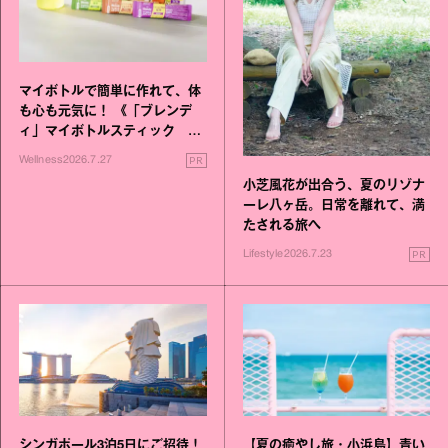
マイボトルで簡単に作れて、体
も心も元気に！ 《「ブレンデ
ィ」マイボトルスティック い
いこと毎日》シリーズが誕生
PR
Wellness
2026.7.27
小芝風花が出合う、夏のリゾナ
ーレ八ヶ岳。日常を離れて、満
たされる旅へ
PR
Lifestyle
2026.7.23
シンガポール3泊5日にご招待！
【夏の癒やし旅・小浜島】青い