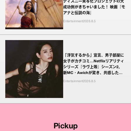
ディズニー実写化プロジェクトの大
成功例がきちゃいました！ 映画『モ
アナと伝説の海』
Entertainment
2026.8.5
「浮気するから」宣言、男子部屋に
女子がカチコミ…Netflixリアリティ
シリーズ『ラヴ上等』シーズン2、
新MC・Awichが驚き、共感したヤ
ンキーたちの本気の恋模様
Entertainment
2026.8.5
Pickup