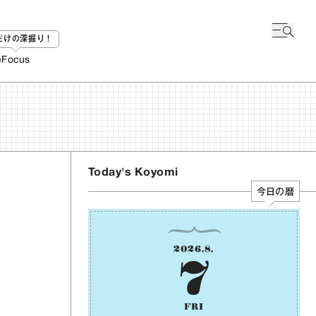
bだけの深掘り！
e
Focus
Today's Koyomi
今日の暦
2026
.
8
.
7
FRI