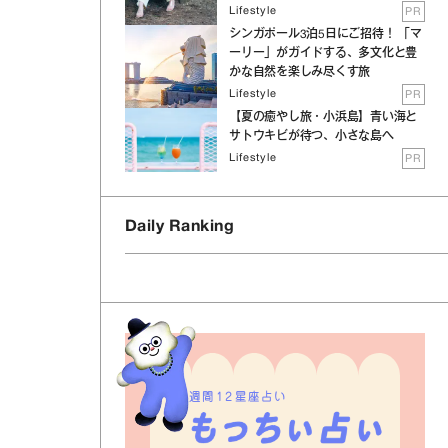
Lifestyle
PR
シンガポール3泊5日にご招待！ 「マ
ーリー」がガイドする、多文化と豊
かな自然を楽しみ尽くす旅
Lifestyle
PR
【夏の癒やし旅・小浜島】青い海と
サトウキビが待つ、小さな島へ
Lifestyle
PR
Daily Ranking
週間12星座占い