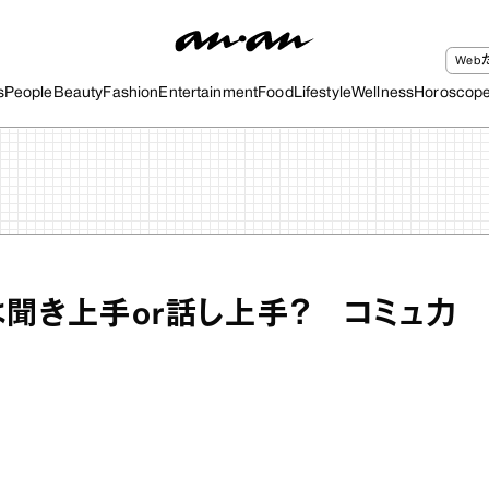
We
s
People
Beauty
Fashion
Entertainment
Food
Lifestyle
Wellness
Horoscop
は聞き上手or話し上手？ コミュ力