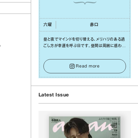
六曜
⾚⼝
昼と夜でマインドを切り替える、メリハリのある過
い
ごし⽅が幸運を呼ぶ⽇です。昼間は周囲に惑わさ
れず、「⾃分の本分を淡々と全うする」ブレない軸
をキープして。そして夜は、疲れや寂しさから⽢
い⾔葉に流されないよう、⼼にしっかりブレーキ
Read more
をかけること。この意識の切り替えが、あなたに
確かな安⼼感をもたらすはずです。
Latest Issue