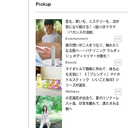
Pickup
恋も、笑いも、ミステリーも。次が
気になり続ける！ 1話15分ドラマ
『バカンスの法則』
Entertainment
PR
彼の想いが二人をつなぐ。触れたく
なる肌へ──パナソニック ラムダッ
シュ ボディトリマーが進化！
Beauty
PR
マイボトルで簡単に作れて、体も心
も元気に！ 《「ブレンディ」マイボ
トルスティック いいこと毎日》シ
リーズが誕生
Wellness
PR
小芝風花が出合う、夏のリゾナーレ
八ヶ岳。日常を離れて、満たされる
旅へ