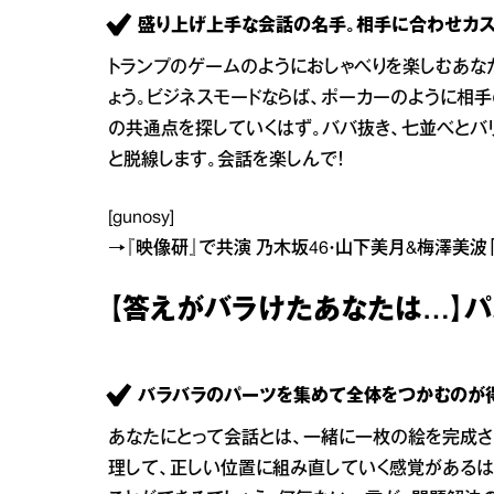
盛り上げ上手な会話の名手。相手に合わせカス
トランプのゲームのようにおしゃべりを楽しむあな
ょう。ビジネスモードならば、ポーカーのように相
の共通点を探していくはず。ババ抜き、七並べとバ
と脱線します。会話を楽しんで！
[gunosy]
→
『映像研』で共演 乃木坂46・山下美月&梅澤美
【答えがバラけたあなたは…】
バラバラのパーツを集めて全体をつかむのが得
あなたにとって会話とは、一緒に一枚の絵を完成さ
理して、正しい位置に組み直していく感覚があるは