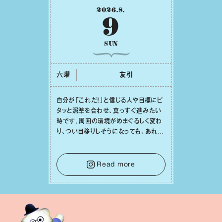
2026
.
8
.
9
SUN
六曜
友引
⾃分が「これだ！」と信じる⼈や⽬標にピ
タッと照準を合わせ、真っすぐ進みたい
時です。周囲の環境がめまぐるしく変わ
り、つい⽬移りしそうになっても、あれこ
れ迷う必要はありません。余計なノイズ
をそっと⼿放し、⽬の前のことに集中しま
しょう。そのブレない決意が、あなたにと
Read more
って有意義で安定した成果を引き寄せま
す。