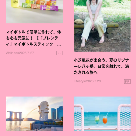
マイボトルで簡単に作れて、体
も心も元気に！ 《「ブレンデ
ィ」マイボトルスティック い
いこと毎日》シリーズが誕生
PR
Wellness
2026.7.27
小芝風花が出合う、夏のリゾナ
ーレ八ヶ岳。日常を離れて、満
たされる旅へ
PR
Lifestyle
2026.7.23