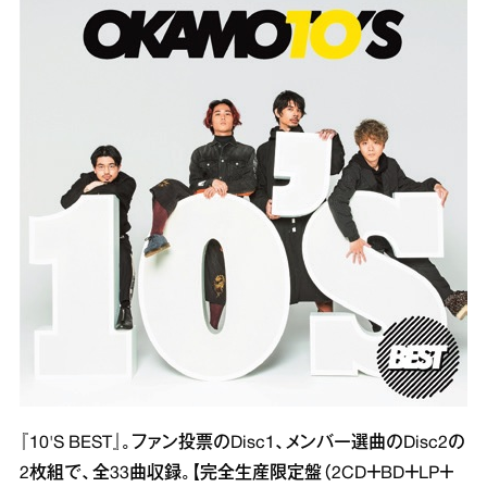
『10'S BEST』。ファン投票のDisc1、メンバー選曲のDisc2の
2枚組で、全33曲収録。【完全生産限定盤（2CD＋BD＋LP＋