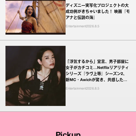
ディズニー実写化プロジェクトの大
成功例がきちゃいました！ 映画『モ
アナと伝説の海』
Entertainment
2026.8.5
「浮気するから」宣言、男子部屋に
女子がカチコミ…Netflixリアリティ
シリーズ『ラヴ上等』シーズン2、
新MC・Awichが驚き、共感したヤ
ンキーたちの本気の恋模様
Entertainment
2026.8.5
Pickup