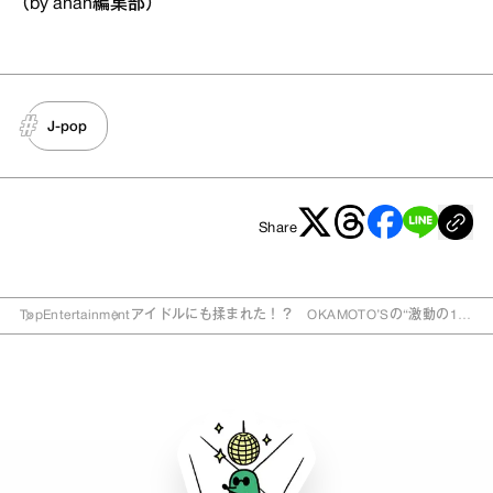
（by anan編集部）
J-pop
Share
Top
Entertainment
アイドルにも揉まれた！？ OKAMOTO’Sの“激動の10
年”