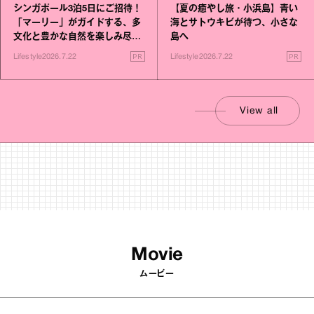
シンガポール3泊5日にご招待！
【夏の癒やし旅・小浜島】青い
「マーリー」がガイドする、多
海とサトウキビが待つ、小さな
文化と豊かな自然を楽しみ尽く
島へ
す旅
PR
PR
Lifestyle
2026.7.22
Lifestyle
2026.7.22
View all
Movie
ムービー