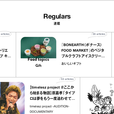
Regulars
連載
40
articles
36
article
ier
『BONEARTH（ボナース）
ー アトリエ
FOOD MARKET』のベジタ
クレープ キャ
ブルクラフトアイスクリーム
か｜chico
｜真野知子の「おいしいギ
おいしいギフト
”
ト」
53
articles
【timelesz project ＃ここか
ら始まる物語】原嘉孝「タイプ
ロは夢をもう一度追わせてく
れた場所」
timelesz project -AUDITION-
DOCUMENTARY