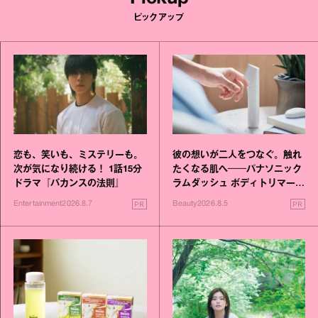
ピックアップ
恋も、笑いも、ミステリーも。
彼の想いが二人をつなぐ。触れ
次が気になり続ける！ 1話15分
たくなる肌へ──パナソニック
ドラマ『バカンスの法則』
ラムダッシュ ボディトリマーが
進化！
PR
PR
Entertainment
2026.8.7
Beauty
2026.8.5