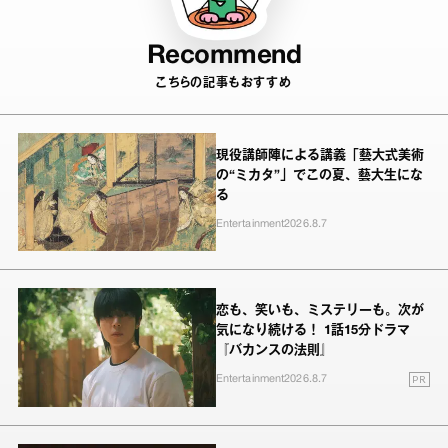
Recommend
こちらの記事もおすすめ
現役講師陣による講義「藝大式美術
の“ミカタ”」でこの夏、藝大生にな
る
Entertainment
2026.8.7
恋も、笑いも、ミステリーも。次が
気になり続ける！ 1話15分ドラマ
『バカンスの法則』
PR
Entertainment
2026.8.7