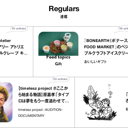
Regulars
連載
40
articles
ALLY atelier
『BONEARTH
E（イクアリー アトリエ
FOOD MARKE
レ）』のミルクレープ キャ
ブルクラフトアイ
ルバニーユほか｜chico
｜真野知子の「
子な宝物
おいしいギフト
お菓子な宝物”
ト」
53
articles
【timelesz project ＃ここか
「日経平
ら始まる物語】原嘉孝「タイプ
さんが解
ロは夢をもう一度追わせてく
れた場所」
社会のじ
timelesz project -AUDITION-
DOCUMENTARY