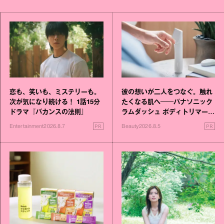
恋も、笑いも、ミステリーも。
彼の想いが二人をつなぐ。触れ
次が気になり続ける！ 1話15分
たくなる肌へ──パナソニック
ドラマ『バカンスの法則』
ラムダッシュ ボディトリマーが
進化！
PR
PR
Entertainment
2026.8.7
Beauty
2026.8.5