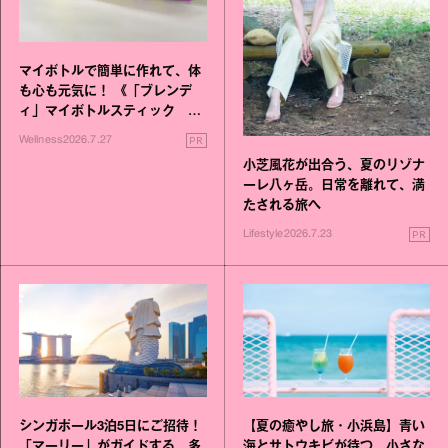
マイボトルで簡単に作れて、体
も心も元気に！ 《「ブレンデ
ィ」マイボトルスティック い
いこと毎日》シリーズが誕生
PR
Wellness
2026.7.27
小芝風花が出合う、夏のリゾナ
ーレ八ヶ岳。日常を離れて、満
たされる旅へ
PR
Lifestyle
2026.7.23
シンガポール3泊5日にご招待！
【夏の癒やし旅・小浜島】青い
「マーリー」がガイドする、多
海とサトウキビが待つ、小さな