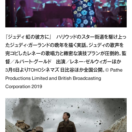
『ジュディ 虹の彼方に』 ハリウッドのスター街道を駆け上っ
たジュディ・ガーランドの晩年を描く実話。ジュディの歌声を
完コピしたレネーの歌唱力と緻密な演技プランが圧倒的。監
督／ルパート・グールド 出演／レネー・ゼルウィガーほか
3月6日よりTOHOシネマズ 日比谷ほか全国公開。© Pathe
Productions Limited and British Broadcasting
Corporation 2019