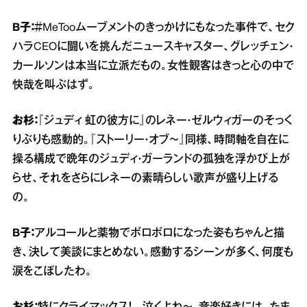
B子：
＃MeTooムーブメントのきっかけにもなった事件で、セク
ハラCEOに闘いを挑んだニュースキャスター、グレッチェン・
カールソンは本当に立派だもの。女性観客はきっと心の中で
快哉を叫ぶはず。
お杉：
『ジュディ 虹の彼方に』のレネー・ゼルウィガーのそっく
りぶりも感動的。『ストーリー・オブ～』同様、時間軸を自在に
操る構成で晩年のジュディ・ガーランドの孤独を浮かび上が
らせ、それをさらにレネーの素晴らしい歌声が盛り上げる
の。
B子：
アルコールと薬物でボロボロになった姿もちゃんと描
き、決して美談にまとめない。感動するシーンが多く、何度も
涙をこぼしたわ。