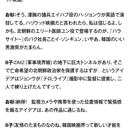
ッド映画！
お杉：
そう、凄腕の傭兵エイハブ役のハ・ジョンウが英語で演
技してる。ハリウッド映画だと言われたら、私は信じるよ。し
かも、北朝鮮のエリート医師ユン役で登場するのが、『パラ
サイト～』のパク社長ことイ・ソンギュン。いやあ、韓国のいい
男激突がたまらん。
B子：
DMZ（軍事境界線）の地下に巨大トンネルがあり、そこ
で亡命希望の北朝鮮政治家を保護するはずが…というアイ
デアはジョンウが『テロ，ライブ』撮影中に監督に提案し、二
人で練り上げたんですって。
お杉：
納得！ 監視カメラや携帯を使った位置情報で緊張感
を煽るアイデアは、あの作品に通じるね。
B子：
友情のたまものなのね。韓国映画界って新しい才能を