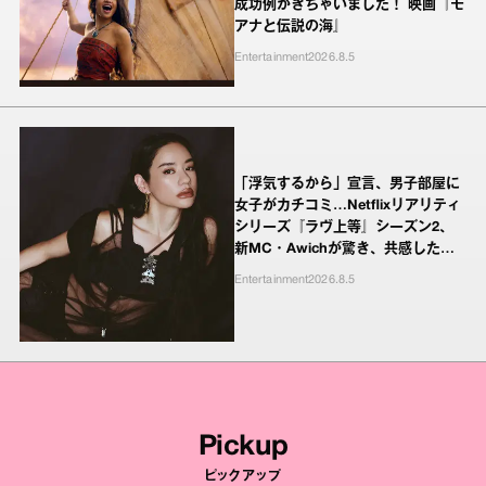
成功例がきちゃいました！ 映画『モ
アナと伝説の海』
Entertainment
2026.8.5
「浮気するから」宣言、男子部屋に
女子がカチコミ…Netflixリアリティ
シリーズ『ラヴ上等』シーズン2、
新MC・Awichが驚き、共感したヤ
ンキーたちの本気の恋模様
Entertainment
2026.8.5
Pickup
ピックアップ