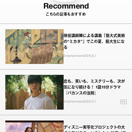
Recommend
こちらの記事もおすすめ
現役講師陣による講義「藝大式美術
の“ミカタ”」でこの夏、藝大生にな
る
Entertainment
2026.8.7
恋も、笑いも、ミステリーも。次が
気になり続ける！ 1話15分ドラマ
『バカンスの法則』
PR
Entertainment
2026.8.7
ディズニー実写化プロジェクトの大