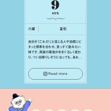
9
SUN
六曜
友引
⾃分が「これだ！」と信じる⼈や⽬標にピ
タッと照準を合わせ、真っすぐ進みたい
時です。周囲の環境がめまぐるしく変わ
り、つい⽬移りしそうになっても、あれこ
れ迷う必要はありません。余計なノイズ
をそっと⼿放し、⽬の前のことに集中しま
しょう。そのブレない決意が、あなたにと
Read more
って有意義で安定した成果を引き寄せま
す。