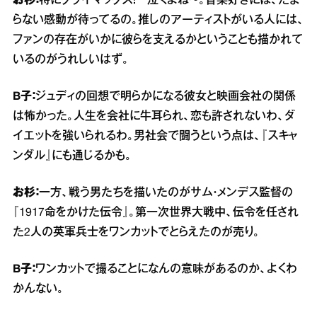
お杉：
特にクライマックス！ 泣くよね～。音楽好きには、たま
らない感動が待ってるの。推しのアーティストがいる人には、
ファンの存在がいかに彼らを支えるかということも描かれて
いるのがうれしいはず。
B子：
ジュディの回想で明らかになる彼女と映画会社の関係
は怖かった。人生を会社に牛耳られ、恋も許されないわ、ダ
イエットを強いられるわ。男社会で闘うという点は、『スキャ
ンダル』にも通じるかも。
お杉：
一方、戦う男たちを描いたのがサム・メンデス監督の
『1917命をかけた伝令』。第一次世界大戦中、伝令を任され
た2人の英軍兵士をワンカットでとらえたのが売り。
B子：
ワンカットで撮ることになんの意味があるのか、よくわ
かんない。