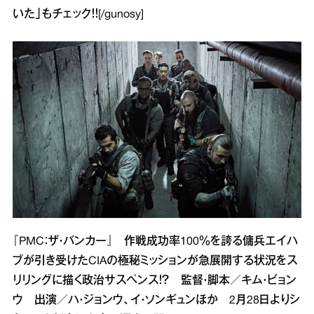
いた」
もチェック！！[/gunosy]
『PMC：ザ・バンカー』 作戦成功率100％を誇る傭兵エイハ
ブが引き受けたCIAの極秘ミッションが急展開する状況をス
リリングに描く政治サスペンス！？ 監督・脚本／キム・ビョン
ウ 出演／ハ・ジョンウ、イ・ソンギュンほか 2月28日よりシ