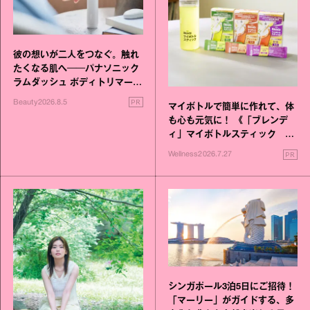
彼の想いが二人をつなぐ。触れ
たくなる肌へ──パナソニック
ラムダッシュ ボディトリマーが
進化！
PR
Beauty
2026.8.5
マイボトルで簡単に作れて、体
も心も元気に！ 《「ブレンデ
ィ」マイボトルスティック い
いこと毎日》シリーズが誕生
PR
Wellness
2026.7.27
シンガポール3泊5日にご招待！
「マーリー」がガイドする、多