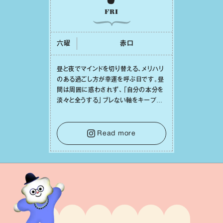
FRI
六曜
⾚⼝
昼と夜でマインドを切り替える、メリハリ
のある過ごし⽅が幸運を呼ぶ⽇です。昼
間は周囲に惑わされず、「⾃分の本分を
淡々と全うする」ブレない軸をキープし
て。そして夜は、疲れや寂しさから⽢い
⾔葉に流されないよう、⼼にしっかりブ
レーキをかけること。この意識の切り替
Read more
えが、あなたに確かな安⼼感をもたらす
はずです。