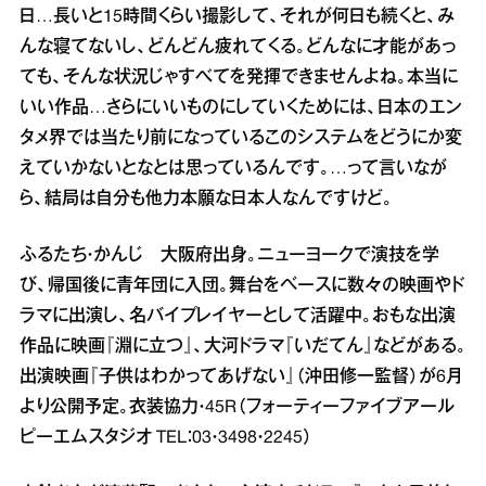
日…長いと15時間くらい撮影して、それが何日も続くと、み
んな寝てないし、どんどん疲れてくる。どんなに才能があっ
ても、そんな状況じゃすべてを発揮できませんよね。本当に
いい作品…さらにいいものにしていくためには、日本のエン
タメ界では当たり前になっているこのシステムをどうにか変
えていかないとなとは思っているんです。…って言いなが
ら、結局は自分も他力本願な日本人なんですけど。
ふるたち・かんじ 大阪府出身。ニューヨークで演技を学
び、帰国後に青年団に入団。舞台をベースに数々の映画やド
ラマに出演し、名バイプレイヤーとして活躍中。おもな出演
作品に映画『淵に立つ』、大河ドラマ『いだてん』などがある。
出演映画『子供はわかってあげない』（沖田修一監督）が6月
より公開予定。衣装協力・45R（フォーティーファイブアール
ピーエムスタジオ TEL：03・3498・2245）