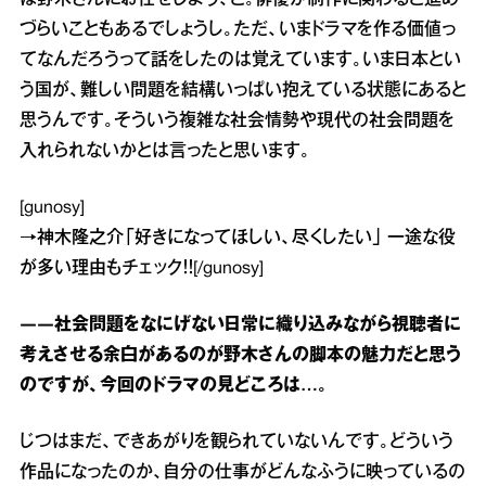
は野木さんにお任せしよう、と。俳優が制作に関わると進め
づらいこともあるでしょうし。ただ、いまドラマを作る価値っ
てなんだろうって話をしたのは覚えています。いま日本とい
う国が、難しい問題を結構いっぱい抱えている状態にあると
思うんです。そういう複雑な社会情勢や現代の社会問題を
入れられないかとは言ったと思います。
[gunosy]
→
神木隆之介「好きになってほしい、尽くしたい」 一途な役
が多い理由
もチェック！！[/gunosy]
――社会問題をなにげない日常に織り込みながら視聴者に
考えさせる余白があるのが野木さんの脚本の魅力だと思う
のですが、今回のドラマの見どころは…。
じつはまだ、できあがりを観られていないんです。どういう
作品になったのか、自分の仕事がどんなふうに映っているの