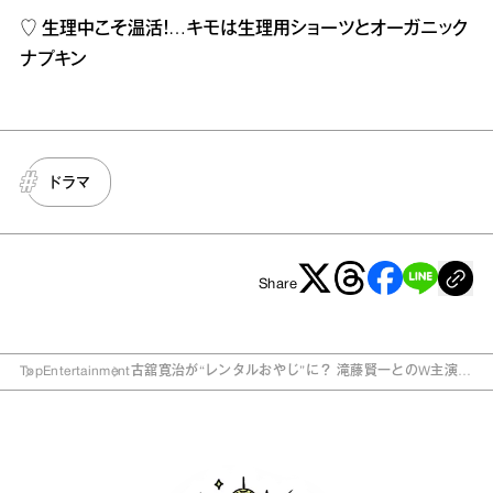
♡
生理中こそ温活！…キモは生理用ショーツとオーガニック
ナプキン
ドラマ
Share
Top
Entertainment
古舘寛治が“レンタルおやじ”に？ 滝藤賢一とのW主演ド
ラマ「誕生秘話」