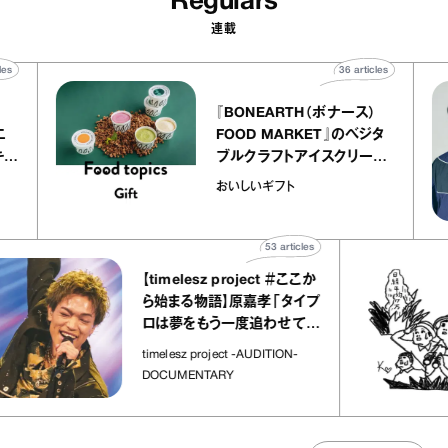
Regulars
連載
40
articles
36
articles
r
『BONEARTH（ボナース）
 アトリエ
FOOD MARKET』のベジタ
ープ キャ
ブルクラフトアイスクリーム
chico
｜真野知子の「おいしいギフ
おいしいギフト
ト」
53
articles
【timelesz project ＃ここか
ら始まる物語】原嘉孝「タイプ
ロは夢をもう一度追わせてく
れた場所」
timelesz project -AUDITION-
DOCUMENTARY