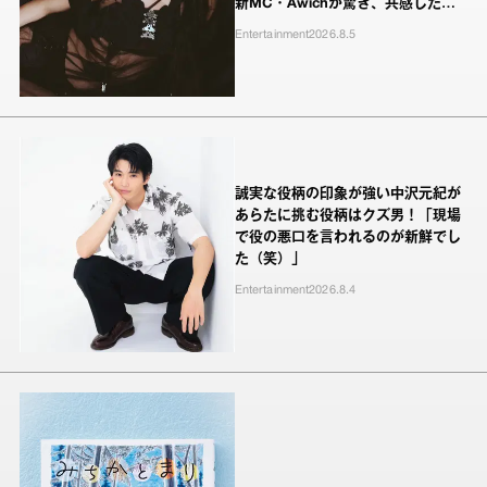
新MC・Awichが驚き、共感したヤ
ンキーたちの本気の恋模様
Entertainment
2026.8.5
誠実な役柄の印象が強い中沢元紀が
あらたに挑む役柄はクズ男！「現場
で役の悪口を言われるのが新鮮でし
た（笑）」
Entertainment
2026.8.4