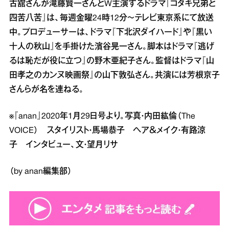
古舘さんが滝藤賢一さんとW主演するドラマ『コタキ兄弟と
四苦八苦』は、毎週金曜24時12分～テレビ東京系にて放送
中。プロデューサーは、ドラマ『下北沢ダイハード』や『黒い
十人の秋山』を手掛けた濱谷晃一さん。脚本はドラマ『逃げ
るは恥だが役に立つ』の野木亜紀子さん。監督はドラマ『山
田孝之のカンヌ映画祭』の山下敦弘さん。共演には芳根京子
さんらが名を連ねる。
※『anan』2020年1月29日号より。写真・内田紘倫（The
VOICE） スタイリスト・馬場恭子 ヘア＆メイク・有路涼
子 インタビュー、文・望月リサ
（by anan編集部）