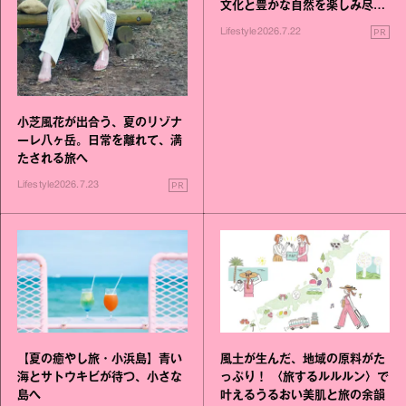
文化と豊かな自然を楽しみ尽く
す旅
PR
Lifestyle
2026.7.22
小芝風花が出合う、夏のリゾナ
ーレ八ヶ岳。日常を離れて、満
たされる旅へ
PR
Lifestyle
2026.7.23
【夏の癒やし旅・小浜島】青い
風土が生んだ、地域の原料がた
海とサトウキビが待つ、小さな
っぷり！ 〈旅するルルルン〉で
島へ
叶えるうるおい美肌と旅の余韻