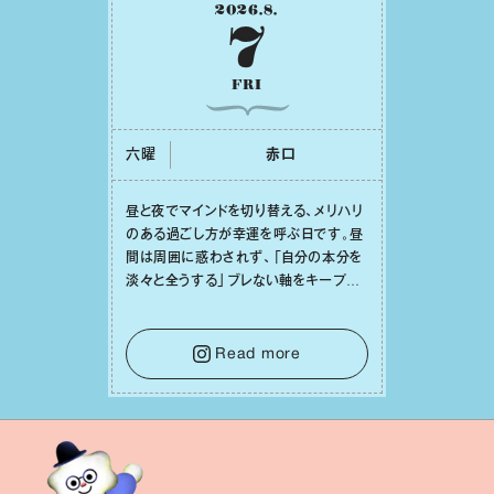
2026
.
8
.
7
FRI
六曜
⾚⼝
昼と夜でマインドを切り替える、メリハリ
のある過ごし⽅が幸運を呼ぶ⽇です。昼
間は周囲に惑わされず、「⾃分の本分を
淡々と全うする」ブレない軸をキープし
て。そして夜は、疲れや寂しさから⽢い
⾔葉に流されないよう、⼼にしっかりブ
レーキをかけること。この意識の切り替
Read more
えが、あなたに確かな安⼼感をもたらす
はずです。