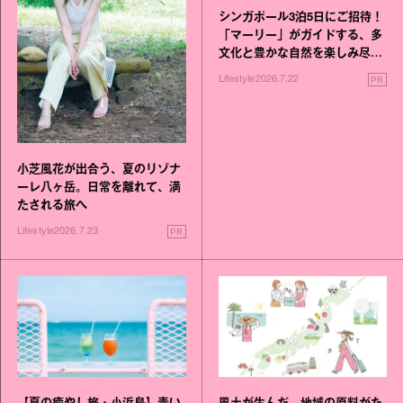
シンガポール3泊5日にご招待！
「マーリー」がガイドする、多
文化と豊かな自然を楽しみ尽く
す旅
PR
Lifestyle
2026.7.22
小芝風花が出合う、夏のリゾナ
ーレ八ヶ岳。日常を離れて、満
たされる旅へ
PR
Lifestyle
2026.7.23