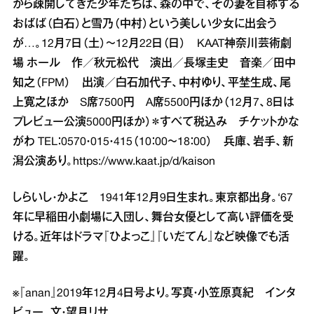
から疎開してきた少年たちは、森の中で、その妻を自称する
おばば（白石）と雪乃（中村）という美しい少女に出会う
が…。12月7日（土）～12月22日（日） KAAT神奈川芸術劇
場 ホール 作／秋元松代 演出／長塚圭史 音楽／田中
知之（FPM） 出演／白石加代子、中村ゆり、平埜生成、尾
上寛之ほか S席7500円 A席5500円ほか（12月7、8日は
プレビュー公演5000円ほか）＊すべて税込み チケットかな
がわ TEL：0570・015・415（10：00～18：00） 兵庫、岩手、新
潟公演あり。
https://www.kaat.jp/d/kaison
しらいし・かよこ 1941年12月9日生まれ。東京都出身。‘67
年に早稲田小劇場に入団し、舞台女優として高い評価を受
ける。近年はドラマ『ひよっこ』『いだてん』など映像でも活
躍。
※『anan』2019年12月4日号より。写真・小笠原真紀 インタ
ビュー、文・望月リサ