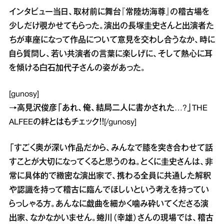
インタビュー当日、取材前に舞台『常陸坊海尊』の稽古場を
少しだけ覗かせてもらった。演出の長塚圭史さんと出演者た
ちが車座になって作品について意見を交わし合うなか、時に
自ら質問し、若い共演者の言葉に楽しげに、そして熱心に耳
を傾ける白石加代子さんの姿があった。
[gunosy]
→
高見沢俊彦「あれ、俺、結局二人に書かされた…?」THE
ALFEEの絆とは
もチェック！！[/gunosy]
「すごく奥が深い作品だから、みんなで膝を突き合わせて話
すことが大切になってくると思うのね。とくに圭史さんは、非
常に具体的で緻密な演出家で、携わる全員に共通した解釈
や認識を持って稽古に臨んでほしいという考えを持ってい
らっしゃる方。あんなに戯曲を細かく噛み砕いてくださる演
出家、なかなかいません。蜷川（幸雄）さんの現場では、稽古