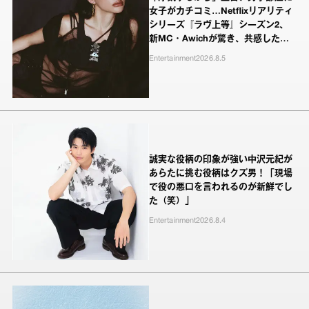
女子がカチコミ…Netflixリアリティ
シリーズ『ラヴ上等』シーズン2、
新MC・Awichが驚き、共感したヤ
ンキーたちの本気の恋模様
Entertainment
2026.8.5
誠実な役柄の印象が強い中沢元紀が
あらたに挑む役柄はクズ男！「現場
で役の悪口を言われるのが新鮮でし
た（笑）」
Entertainment
2026.8.4