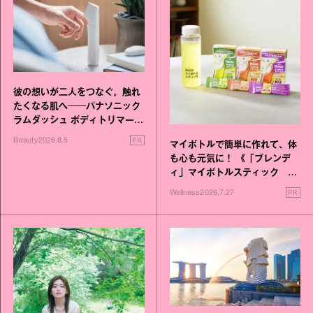
彼の想いが二人をつなぐ。触れ
たくなる肌へ──パナソニック
ラムダッシュ ボディトリマーが
進化！
PR
Beauty
2026.8.5
マイボトルで簡単に作れて、体
も心も元気に！ 《「ブレンデ
ィ」マイボトルスティック い
いこと毎日》シリーズが誕生
PR
Wellness
2026.7.27