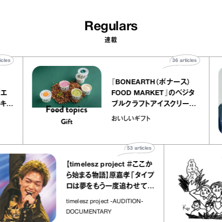
Regulars
連載
40
articles
36
articles
r
『BONEARTH（ボナース）
 アトリエ
FOOD MARKET』のベジタ
レープ キャ
ブルクラフトアイスクリーム
｜chico
｜真野知子の「おいしいギフ
おいしいギフト
ト」
53
articles
【timelesz project ＃ここか
ら始まる物語】原嘉孝「タイプ
ロは夢をもう一度追わせてく
れた場所」
timelesz project -AUDITION-
DOCUMENTARY