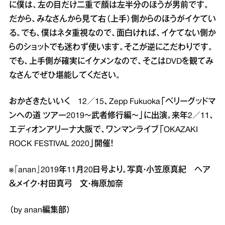
に僕は、左の目だけ二重で顔は左半分のほうが男前です。
だから、みなさんから見て右（上手）側からのほうがイケてい
る。でも、僕はネタ重視なので、面白ければ、イケてない側か
らのショットでも迷わず使います。そこが逆にこだわりです。
でも、上手側が確実にイケメンなので、そこはDVDを観てみ
なさんでぜひ堪能してください。
おかざきたいいく 12／15、Zepp Fukuoka「ベリーグッドマ
ンへの道 ツアー2019～武者修行編～」に出演。来年2／11、
エディオンアリーナ大阪で、ワンマンライブ「OKAZAKI
ROCK FESTIVAL 2020」開催！
※『anan』2019年11月20日号より。写真・小笠原真紀 ヘア
＆メイク・村田真弓 文・梅原加奈
（by anan編集部）