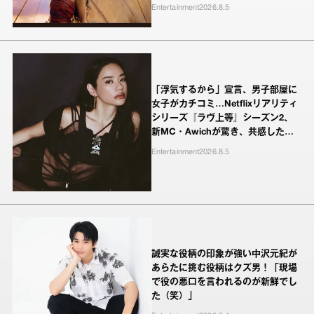
Entertainment
2026.8.5
「浮気するから」宣言、男子部屋に
女子がカチコミ…Netflixリアリティ
シリーズ『ラヴ上等』シーズン2、
新MC・Awichが驚き、共感したヤ
ンキーたちの本気の恋模様
Entertainment
2026.8.5
誠実な役柄の印象が強い中沢元紀が
あらたに挑む役柄はクズ男！「現場
で役の悪口を言われるのが新鮮でし
た（笑）」