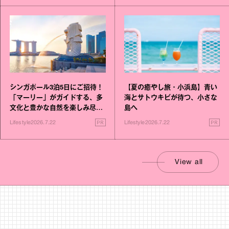
シンガポール3泊5日にご招待！
【夏の癒やし旅・小浜島】青い
「マーリー」がガイドする、多
海とサトウキビが待つ、小さな
文化と豊かな自然を楽しみ尽く
島へ
す旅
PR
PR
Lifestyle
2026.7.22
Lifestyle
2026.7.22
View all