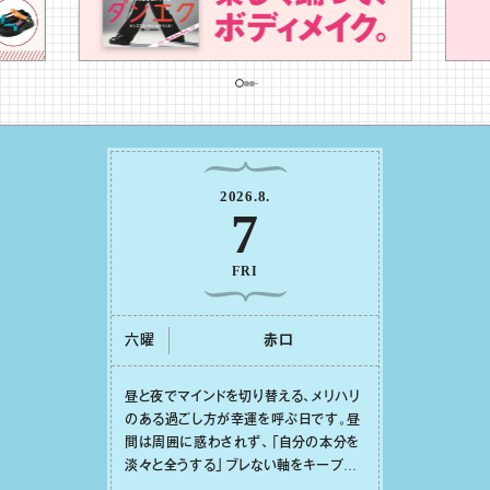
2026
.
8
.
7
FRI
六曜
⾚⼝
昼と夜でマインドを切り替える、メリハリ
のある過ごし⽅が幸運を呼ぶ⽇です。昼
間は周囲に惑わされず、「⾃分の本分を
淡々と全うする」ブレない軸をキープし
て。そして夜は、疲れや寂しさから⽢い