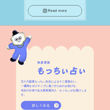
⾔葉に流されないよう、⼼にしっかりブ
レーキをかけること。この意識の切り替
Read more
えが、あなたに確かな安⼼感をもたらす
はずです。
毎週更新
五十六謀星もっちぃ先生による十二星座占い。
一週間をポジティブに過ごすためのお告げを、
先生の分身である星座案内人・もっちぃがお届けしま
す。
詳しくみる