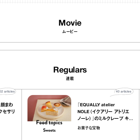
Movie
ムービー
Regulars
連載
502
articles
40
article
わる！ 顔まわ
『EQUALLY atelier
るアクセサリ
NOLE（イクアリー アトリエ
ノーレ）』のミルクレープ キ
ラメルバニーユほか｜chic
n
お菓子な宝物
の“お菓子な宝物”