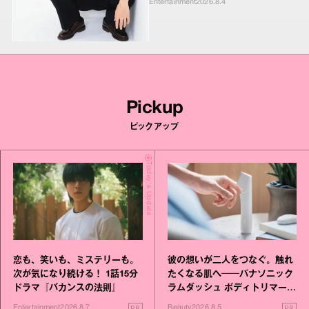
Entertainment
2026.8.4
Pickup
ピックアップ
Today's Update
恋も、笑いも、ミステリーも。
彼の想いが二人をつなぐ。触れ
次が気になり続ける！ 1話15分
たくなる肌へ──パナソニック
ドラマ『バカンスの法則』
ラムダッシュ ボディトリマーが
進化！
PR
PR
Entertainment
2026.8.7
Beauty
2026.8.5