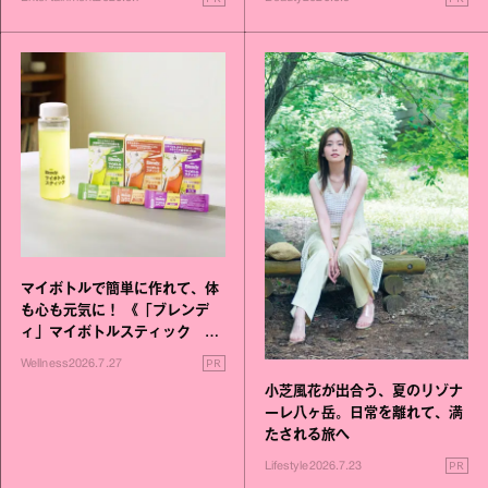
マイボトルで簡単に作れて、体
も心も元気に！ 《「ブレンデ
ィ」マイボトルスティック い
いこと毎日》シリーズが誕生
PR
Wellness
2026.7.27
小芝風花が出合う、夏のリゾナ
ーレ八ヶ岳。日常を離れて、満
たされる旅へ
PR
Lifestyle
2026.7.23