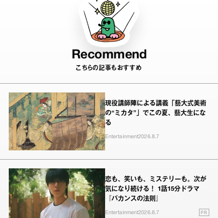
Recommend
こちらの記事もおすすめ
現役講師陣による講義「藝大式美術
の“ミカタ”」でこの夏、藝大生にな
る
Entertainment
2026.8.7
恋も、笑いも、ミステリーも。次が
気になり続ける！ 1話15分ドラマ
『バカンスの法則』
PR
Entertainment
2026.8.7