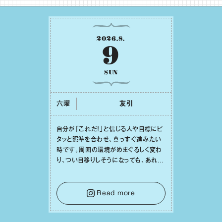
2026
.
8
.
9
SUN
六曜
友引
⾃分が「これだ！」と信じる⼈や⽬標にピ
タッと照準を合わせ、真っすぐ進みたい
時です。周囲の環境がめまぐるしく変わ
り、つい⽬移りしそうになっても、あれこ
れ迷う必要はありません。余計なノイズ
をそっと⼿放し、⽬の前のことに集中しま
しょう。そのブレない決意が、あなたにと
Read more
って有意義で安定した成果を引き寄せま
す。