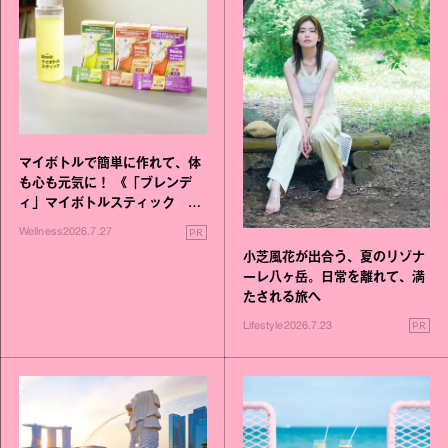
マイボトルで簡単に作れて、体
も心も元気に！ 《「ブレンデ
ィ」マイボトルスティック い
いこと毎日》シリーズが誕生
PR
Wellness
2026.7.27
小芝風花が出合う、夏のリゾナ
ーレ八ヶ岳。日常を離れて、満
たされる旅へ
PR
Lifestyle
2026.7.23