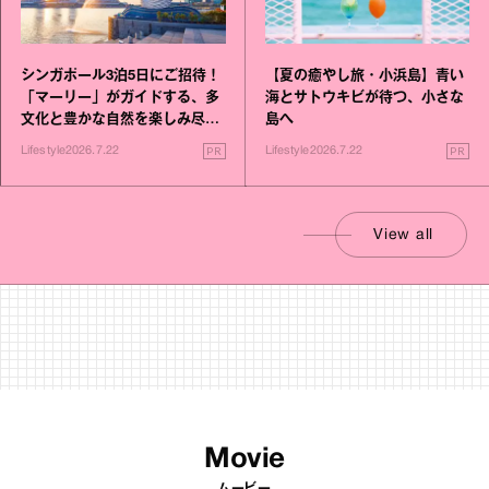
シンガポール3泊5日にご招待！
【夏の癒やし旅・小浜島】青い
「マーリー」がガイドする、多
海とサトウキビが待つ、小さな
文化と豊かな自然を楽しみ尽く
島へ
す旅
PR
PR
Lifestyle
2026.7.22
Lifestyle
2026.7.22
View all
Movie