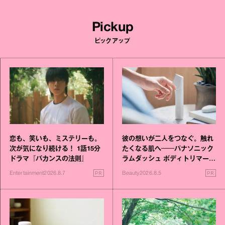
Pickup
ピックアップ
恋も、笑いも、ミステリーも。
彼の想いが二人をつなぐ。触れ
次が気になり続ける！ 1話15分
たくなる肌へ──パナソニック
ドラマ『バカンスの法則』
ラムダッシュ ボディトリマーが
進化！
PR
PR
Entertainment
2026.8.7
Beauty
2026.8.5