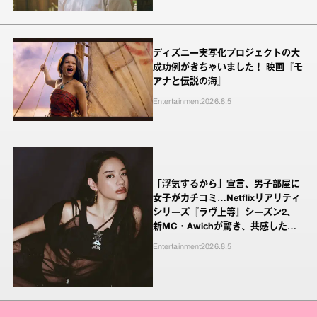
ディズニー実写化プロジェクトの大
成功例がきちゃいました！ 映画『モ
アナと伝説の海』
Entertainment
2026.8.5
「浮気するから」宣言、男子部屋に
女子がカチコミ…Netflixリアリティ
シリーズ『ラヴ上等』シーズン2、
新MC・Awichが驚き、共感したヤ
ンキーたちの本気の恋模様
Entertainment
2026.8.5