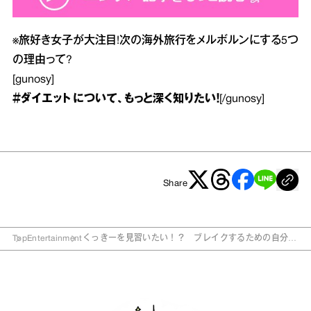
※
旅好き女子が大注目!次の海外旅行をメルボルンにする5つ
の理由って?
[gunosy]
＃ダイエット
について、もっと深く知りたい！
[/gunosy]
Share
Top
Entertainment
くっきーを見習いたい！？ ブレイクするための自分の
貫き方とは？