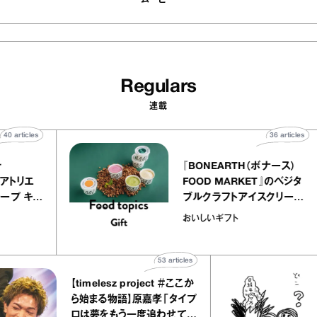
ムービー
Regulars
連載
40
articles
36
art
telier
『BONEARTH（ボナース
アリー アトリエ
FOOD MARKET』のベ
ミルクレープ キャ
ブルクラフトアイスクリ
ユほか｜chico
｜真野知子の「おいしい
おいしいギフト
宝物”
ト」
53
articles
【timelesz project ＃ここか
ら始まる物語】原嘉孝「タイプ
ロは夢をもう一度追わせてく