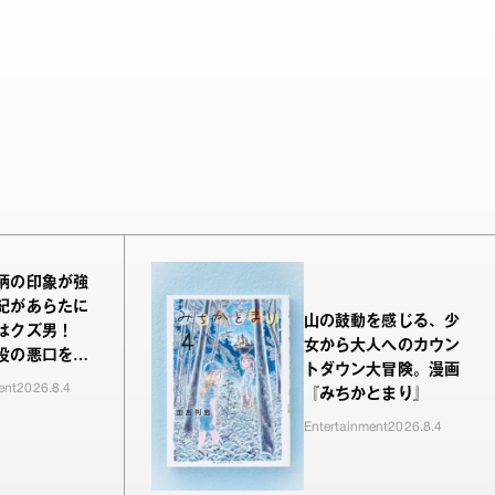
柄の印象が強
紀があらたに
山の鼓動を感じる、少
はクズ男！
女から大人へのカウン
役の悪口を言
トダウン大冒険。漫画
が新鮮でした
ent
2026.8.4
『みちかとまり』
Entertainment
2026.8.4