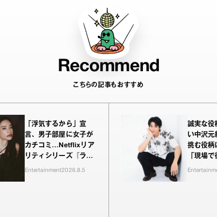
Recommend
こちらの記事もおすすめ
「浮気するから」宣
誠実な役
言、男子部屋に女子が
い中沢元
カチコミ…Netflixリア
挑む役柄
リティシリーズ『ラヴ
「現場で
上等』シーズン2、新
われるの
Entertainment
2026.8.5
Entertainm
MC・Awichが驚き、
（笑）」
共感したヤンキーたち
の本気の恋模様