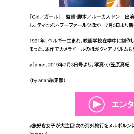
『Girl／ガール』 監督・脚本／ルーカス・ドン 出
ル、ティヒメン・フーファールツほか 7月5日より新宿
1991年、ベルギー生まれ。映画学校在学中に制
まった。本作でカメラドールのほかクィア・パルムも
※『anan』2019年7月3日号より。写真・小笠原真
（by anan編集部）
※
旅好き女子が大注目!次の海外旅行をメルボルンに