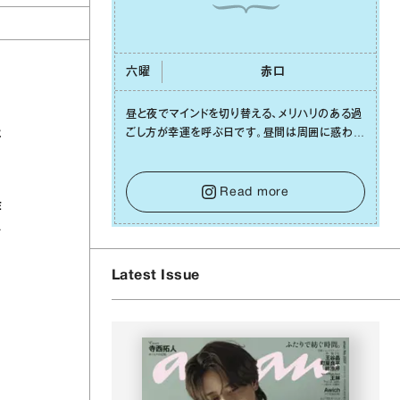
六曜
⾚⼝
昼と夜でマインドを切り替える、メリハリのある過
た
ごし⽅が幸運を呼ぶ⽇です。昼間は周囲に惑わさ
れず、「⾃分の本分を淡々と全うする」ブレない軸
をキープして。そして夜は、疲れや寂しさから⽢
い⾔葉に流されないよう、⼼にしっかりブレーキ
Read more
作
をかけること。この意識の切り替えが、あなたに
確かな安⼼感をもたらすはずです。
ラ
Latest Issue