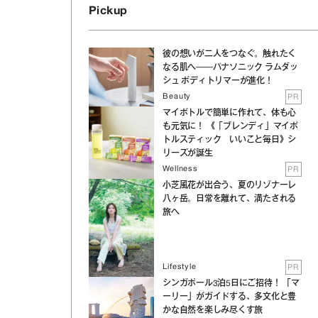
Pickup
彼の想いが二人をつなぐ。触れたく
なる肌へ──パナソニック ラムダッ
シュ ボディトリマーが進化！
Beauty
PR
マイボトルで簡単に作れて、体も心
も元気に！ 《「ブレンディ」マイボ
トルスティック いいこと毎日》シ
リーズが誕生
Wellness
PR
小芝風花が出合う、夏のリゾナーレ
八ヶ岳。日常を離れて、満たされる
旅へ
Lifestyle
PR
シンガポール3泊5日にご招待！ 「マ
ーリー」がガイドする、多文化と豊
かな自然を楽しみ尽くす旅