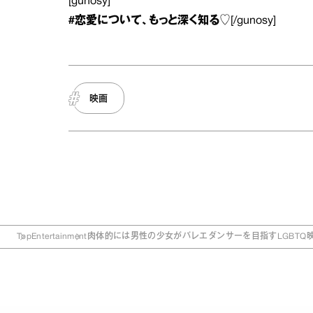
[gunosy]
#恋愛
について、もっと深く知る♡
[/gunosy]
映画
Top
Entertainment
肉体的には男性の少女がバレエダンサーを目指すLGBTQ