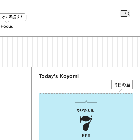
bだけの深掘り！
e
Focus
Today's Koyomi
今日の暦
2026
.
8
.
7
FRI