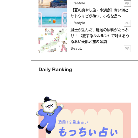
Lifestyle
PR
【夏の癒やし旅・小浜島】青い海と
サトウキビが待つ、小さな島へ
Lifestyle
PR
風土が生んだ、地域の原料がたっぷ
り！ 〈旅するルルルン〉で叶えるう
るおい美肌と旅の余韻
Beauty
PR
Daily Ranking
週間12星座占い