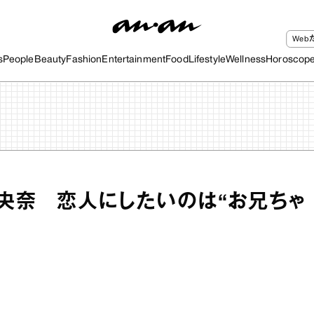
We
s
People
Beauty
Fashion
Entertainment
Food
Lifestyle
Wellness
Horoscop
未央奈 恋人にしたいのは“お兄ちゃ