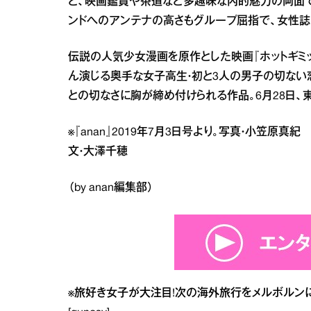
と、映画鑑賞や茶道など多趣味な内的魅力の両面で
ンドへのアンテナの高さもグループ屈指で、女性誌
伝説の人気少女漫画を原作とした映画『ホットギミッ
ん演じる奥手な女子高生・初と3人の男子の切ない
との切なさに胸が締め付けられる作品。6月28日、
※『anan』2019年7月3日号より。写真・小笠原
文・大澤千穂
（by anan編集部）
※
旅好き女子が大注目!次の海外旅行をメルボルンに