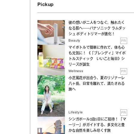
Pickup
彼の想いが二人をつなぐ。触れたく
なる肌へ──パナソニック ラムダッ
シュ ボディトリマーが進化！
Beauty
PR
マイボトルで簡単に作れて、体も心
も元気に！ 《「ブレンディ」マイボ
トルスティック いいこと毎日》シ
リーズが誕生
Wellness
PR
小芝風花が出合う、夏のリゾナーレ
八ヶ岳。日常を離れて、満たされる
旅へ
Lifestyle
PR
シンガポール3泊5日にご招待！ 「マ
ーリー」がガイドする、多文化と豊
かな自然を楽しみ尽くす旅