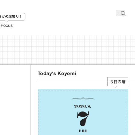
bだけの深掘り！
e
Focus
Today's Koyomi
今日の暦
2026
.
8
.
7
FRI