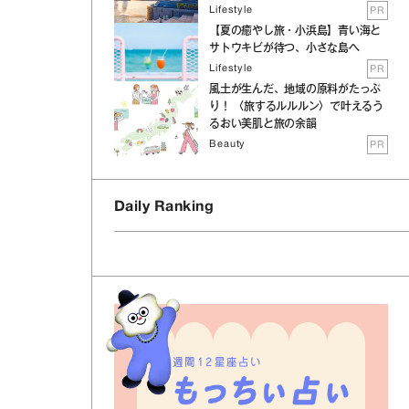
Lifestyle
PR
【夏の癒やし旅・小浜島】青い海と
サトウキビが待つ、小さな島へ
Lifestyle
PR
風土が生んだ、地域の原料がたっぷ
り！ 〈旅するルルルン〉で叶えるう
るおい美肌と旅の余韻
Beauty
PR
Daily Ranking
週間12星座占い