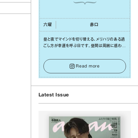
六曜
⾚⼝
昼と夜でマインドを切り替える、メリハリのある過
ごし⽅が幸運を呼ぶ⽇です。昼間は周囲に惑わさ
れず、「⾃分の本分を淡々と全うする」ブレない軸
をキープして。そして夜は、疲れや寂しさから⽢
い⾔葉に流されないよう、⼼にしっかりブレーキ
Read more
をかけること。この意識の切り替えが、あなたに
確かな安⼼感をもたらすはずです。
Latest Issue