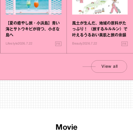
【夏の癒やし旅・小浜島】青い
風土が生んだ、地域の原料がた
海とサトウキビが待つ、小さな
っぷり！ 〈旅するルルルン〉で
島へ
叶えるうるおい美肌と旅の余韻
PR
PR
Lifestyle
2026.7.22
Beauty
2026.7.22
View all
Movie