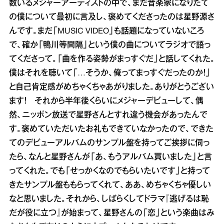
数いるメジャーアーティストの中で、まだ音楽家になりたて
の僕について最初に言及し、褒めてくださったのは星野源さ
んです。まだ「MUSIC VIDEO」も話題になっていないころ
で、確か「鴨川等間隔」という僕の曲についてラジオで語っ
てくださって。「曲を作る姿勢がまっすぐだ」と話してくれた。
僕はそれを聴いて「…そうか、俺ってまっすぐだったのか！」
と自己肯定感がめちゃくちゃあがりました。ありがとうござい
ます！ それから半年後くらいにメジャーデビューして、偶
然、ニッポン放送で星野さんとすれ違う機会があったんで
す。褒めていただいたお礼もできていなかったので、できた
てのデビューアルバムのサンプル盤を持ってご挨拶に伺っ
たら、なんと星野さんが「あ、もうアルバム買いました」と言
ってくれた。でも「せっかくなのでもらいたいです」と持って
きたサンプル盤ももらってくれて、ああ、めちゃくちゃ優しい
なと思いました。それから、しばらくしてドラマ『逃げるは恥
だが役に立つ』が始まって、星野さんの「恋」という楽曲はみ