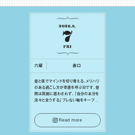
2026
.
8
.
7
FRI
六曜
⾚⼝
昼と夜でマインドを切り替える、メリハリ
のある過ごし⽅が幸運を呼ぶ⽇です。昼
間は周囲に惑わされず、「⾃分の本分を
淡々と全うする」ブレない軸をキープし
て。そして夜は、疲れや寂しさから⽢い
⾔葉に流されないよう、⼼にしっかりブ
レーキをかけること。この意識の切り替
Read more
えが、あなたに確かな安⼼感をもたらす
はずです。