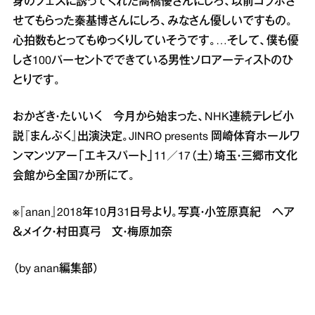
身のフェスに誘ってくれた高橋優さんにしろ、以前コラボさ
せてもらった秦基博さんにしろ、みなさん優しいですもの。
心拍数もとってもゆっくりしていそうです。…そして、僕も優
しさ100パーセントでできている男性ソロアーティストのひ
とりです。
おかざき・たいいく 今月から始まった、NHK連続テレビ小
説『まんぷく』出演決定。JINRO presents 岡崎体育ホールワ
ンマンツアー「エキスパート」11／17（土）埼玉・三郷市文化
会館から全国7か所にて。
※『anan』2018年10月31日号より。写真・小笠原真紀 ヘア
＆メイク・村田真弓 文・梅原加奈
（by anan編集部）