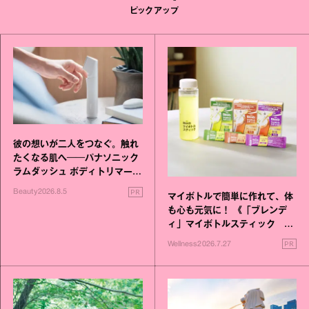
ピックアップ
彼の想いが二人をつなぐ。触れ
たくなる肌へ──パナソニック
ラムダッシュ ボディトリマーが
進化！
PR
Beauty
2026.8.5
マイボトルで簡単に作れて、体
も心も元気に！ 《「ブレンデ
ィ」マイボトルスティック い
いこと毎日》シリーズが誕生
PR
Wellness
2026.7.27