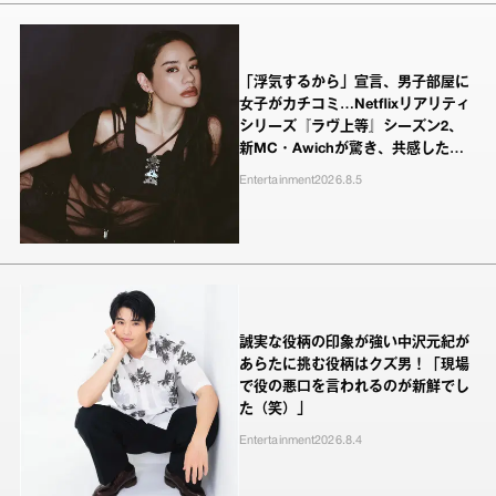
「浮気するから」宣言、男子部屋に
女子がカチコミ…Netflixリアリティ
シリーズ『ラヴ上等』シーズン2、
新MC・Awichが驚き、共感したヤ
ンキーたちの本気の恋模様
Entertainment
2026.8.5
誠実な役柄の印象が強い中沢元紀が
あらたに挑む役柄はクズ男！「現場
で役の悪口を言われるのが新鮮でし
た（笑）」
Entertainment
2026.8.4