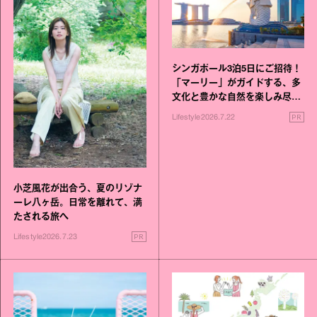
シンガポール3泊5日にご招待！
「マーリー」がガイドする、多
文化と豊かな自然を楽しみ尽く
す旅
PR
Lifestyle
2026.7.22
小芝風花が出合う、夏のリゾナ
ーレ八ヶ岳。日常を離れて、満
たされる旅へ
PR
Lifestyle
2026.7.23