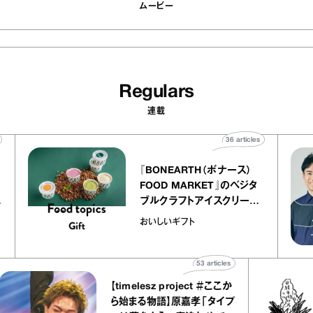
ムービー
Regulars
連載
ticles
36
articles
『BONEARTH（ボナース）
リエ
FOOD MARKET』のベジタ
 キャ
ブルクラフトアイスクリーム
ico
｜真野知子の「おいしいギフ
おいしいギフト
ト」
53
articles
【timelesz project ＃ここか
ら始まる物語】原嘉孝「タイプ