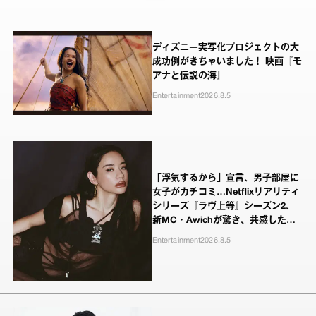
ディズニー実写化プロジェクトの大
成功例がきちゃいました！ 映画『モ
アナと伝説の海』
Entertainment
2026.8.5
「浮気するから」宣言、男子部屋に
女子がカチコミ…Netflixリアリティ
シリーズ『ラヴ上等』シーズン2、
新MC・Awichが驚き、共感したヤ
ンキーたちの本気の恋模様
Entertainment
2026.8.5