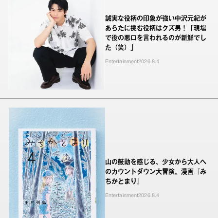
誠実な役柄の印象が強い中沢元紀が
あらたに挑む役柄はクズ男！「現場
で役の悪口を言われるのが新鮮でし
た（笑）」
Entertainment
2026.8.4
山の鼓動を感じる、少女から大人へ
のカウントダウン大冒険。漫画『み
ちかとまり』
Entertainment
2026.8.4