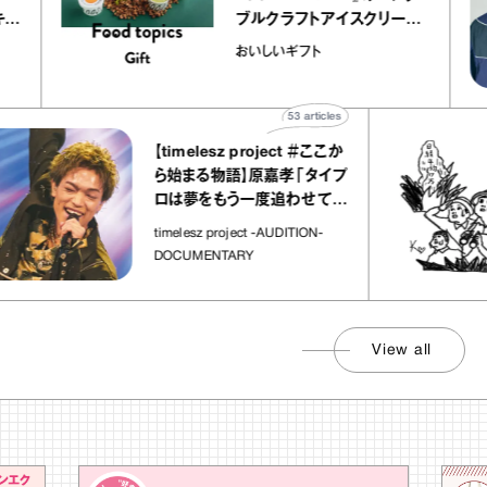
ープ キャ
ブルクラフトアイスクリーム
chico
｜真野知子の「おいしいギフ
おいしいギフト
ト」
53
articles
【timelesz project ＃ここか
ら始まる物語】原嘉孝「タイプ
ロは夢をもう一度追わせてく
れた場所」
timelesz project -AUDITION-
DOCUMENTARY
View all