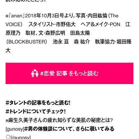
※『anan』2018年10月3日号より。写真・内田紘倫（The
VOICE） スタイリスト・市野佑大 ヘア＆メイク・PON 江
原理乃 取材、文・森野広明 田島太陽
（BLOCKBUSTER） 池永 亘 森 祐介 執筆協力・堀田隆
大
＃タレント
の記事をもっと読む！
＃トレンド
についてチェック！
※
麻生久美子さんの疲れ知らずな美肌の秘密とは?
[gunosy]
＃男の体験談
について、さらに覗いてみる
♡
[/gunosy]