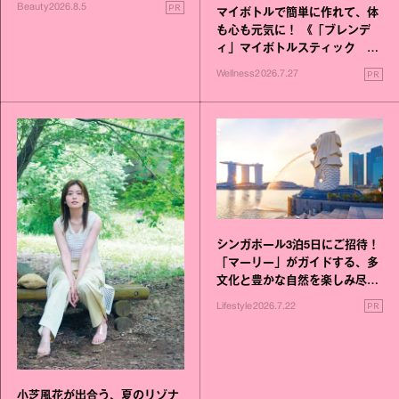
進化！
PR
Beauty
2026.8.5
マイボトルで簡単に作れて、体
も心も元気に！ 《「ブレンデ
ィ」マイボトルスティック い
いこと毎日》シリーズが誕生
PR
Wellness
2026.7.27
シンガポール3泊5日にご招待！
「マーリー」がガイドする、多
文化と豊かな自然を楽しみ尽く
す旅
PR
Lifestyle
2026.7.22
小芝風花が出合う、夏のリゾナ