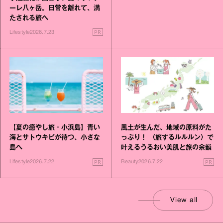
ーレ八ヶ岳。日常を離れて、満
たされる旅へ
PR
Lifestyle
2026.7.23
【夏の癒やし旅・小浜島】青い
風土が生んだ、地域の原料がた
海とサトウキビが待つ、小さな
っぷり！ 〈旅するルルルン〉で
島へ
叶えるうるおい美肌と旅の余韻
PR
PR
Lifestyle
2026.7.22
Beauty
2026.7.22
View all