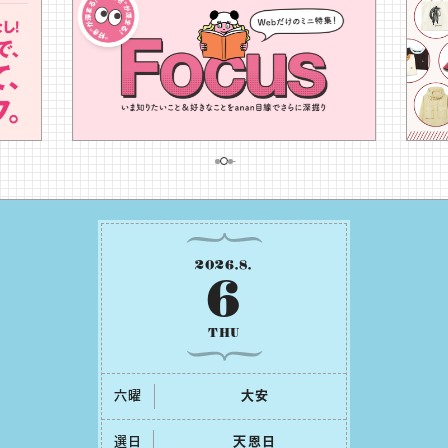
2026
.
8
.
6
THU
六曜
⼤安
選日
天恩⽇