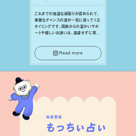
これまでの地道な頑張りが認められて、
素敵なチャンスの波が⼀気に巡ってくる
タイミングです。周囲からの温かいサポ
ートや嬉しいお誘いは、遠慮せずに笑顔
で受け取りましょう。みんなと⼀緒に幸
せになっていくイメージを持って⼀歩を
踏み出して。⼀⼈⼀⼈の良いところが混
Read more
ざり合い、ハッピーな未来が形作られて
いきます。
毎週更新