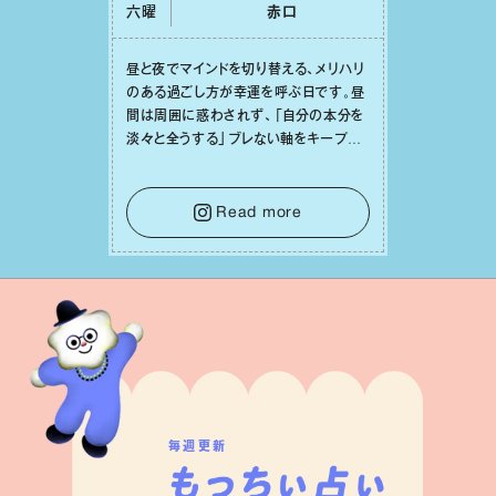
六曜
⾚⼝
昼と夜でマインドを切り替える、メリハリ
のある過ごし⽅が幸運を呼ぶ⽇です。昼
間は周囲に惑わされず、「⾃分の本分を
淡々と全うする」ブレない軸をキープし
て。そして夜は、疲れや寂しさから⽢い
⾔葉に流されないよう、⼼にしっかりブ
レーキをかけること。この意識の切り替
Read more
えが、あなたに確かな安⼼感をもたらす
はずです。
毎週更新