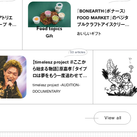
Y atelier
『BONEARTH（ボ
（イクアリー アトリエ
FOOD MARKET
』のミルクレープ キャ
ブルクラフトアイス
ニーユほか｜chico
｜真野知子の「おい
宝物
おいしいギフト
子な宝物”
ト」
53
articles
【timelesz project ＃ここか
「日
ら始まる物語】原嘉孝「タイプ
さん
ロは夢をもう一度追わせてく
れた場所」
社会の
timelesz project -AUDITION-
DOCUMENTARY
View all