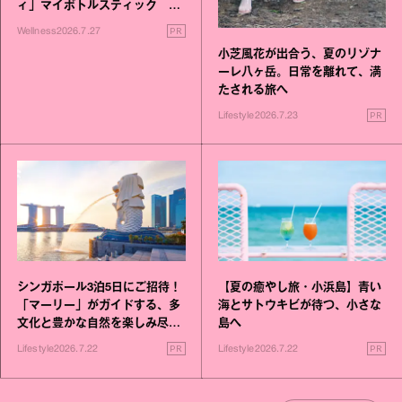
ィ」マイボトルスティック い
いこと毎日》シリーズが誕生
PR
Wellness
2026.7.27
小芝風花が出合う、夏のリゾナ
ーレ八ヶ岳。日常を離れて、満
たされる旅へ
PR
Lifestyle
2026.7.23
シンガポール3泊5日にご招待！
【夏の癒やし旅・小浜島】青い
「マーリー」がガイドする、多
海とサトウキビが待つ、小さな
文化と豊かな自然を楽しみ尽く
島へ
す旅
PR
PR
Lifestyle
2026.7.22
Lifestyle
2026.7.22