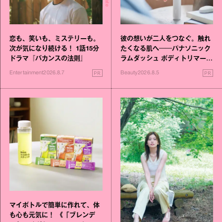
恋も、笑いも、ミステリーも。
彼の想いが二人をつなぐ。触れ
次が気になり続ける！ 1話15分
たくなる肌へ──パナソニック
ドラマ『バカンスの法則』
ラムダッシュ ボディトリマーが
進化！
PR
PR
Entertainment
2026.8.7
Beauty
2026.8.5
マイボトルで簡単に作れて、体
も心も元気に！ 《「ブレンデ