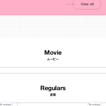
View all
Movie
ムービー
Regulars
連載
40
articles