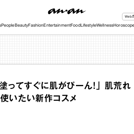
We
s
People
Beauty
Fashion
Entertainment
Food
Lifestyle
Wellness
Horoscop
「塗ってすぐに肌がぴーん！」 肌荒れ
に使いたい新作コスメ