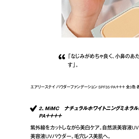
「なじみがめちゃ良く、小鼻のあ
す」。
エアリーステイ パウダーファンデーション SPF35・PA＋＋＋ 全3色 各￥2,
2、MiMC ナチュラルホワイトニングミネラル
PA＋＋＋＋
紫外線をカットしながら美白ケア。自然派美容液U
美容液UVパウダー。毛穴レス美肌へ。