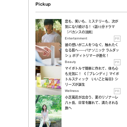
Pickup
恋も、笑いも、ミステリーも。次が
気になり続ける！ 1話15分ドラマ
『バカンスの法則』
Entertainment
PR
彼の想いが二人をつなぐ。触れたく
なる肌へ──パナソニック ラムダッ
シュ ボディトリマーが進化！
Beauty
PR
マイボトルで簡単に作れて、体も心
も元気に！ 《「ブレンディ」マイボ
トルスティック いいこと毎日》シ
リーズが誕生
Wellness
PR
小芝風花が出合う、夏のリゾナーレ
八ヶ岳。日常を離れて、満たされる
旅へ