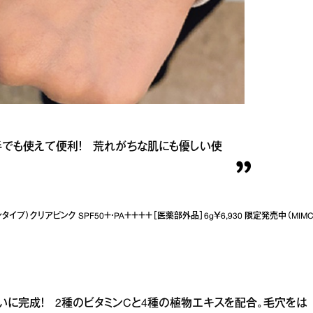
手でも使えて便利！ 荒れがちな肌にも優しい使
）クリアピンク SPF50＋・PA＋＋＋＋［医薬部外品］6g￥6,930 限定発売中（MIM
いに完成！ 2種のビタミンCと4種の植物エキスを配合。毛穴をは