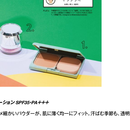
ョン SPF35・PA＋＋＋
メ細かいパウダーが、肌に薄く均一にフィット。汗ばむ季節も、透明