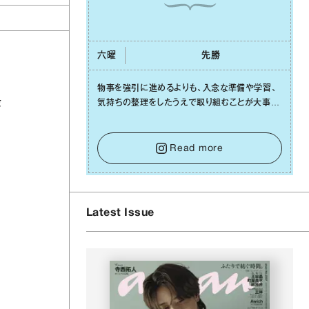
六曜
先勝
物事を強引に進めるよりも、⼊念な準備や学習、
最
気持ちの整理をしたうえで取り組むことが⼤事な
⽇です。先の⾒えない不安に⼼が曇ってしまって
も焦らないで。意思を伝える⼯夫をしたり、あなた
⾃⾝や疲れていそうな⼈をいたわることに時間を
Read more
使いましょう。ここでしっかりとエネルギーを蓄
え、困難を乗り越える⼒に変えましょう。
Latest Issue