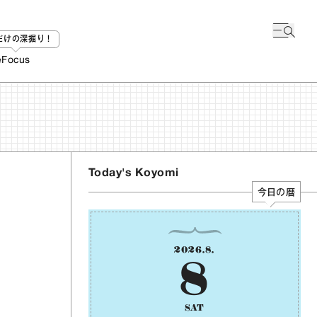
bだけの深掘り！
e
Focus
Today's Koyomi
今日の暦
2026
.
8
.
8
SAT