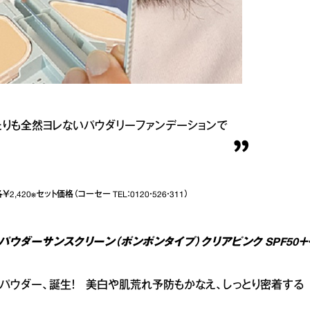
たりも全然ヨレないパウダリーファンデーションで
420※セット価格（コーセー TEL：0120・526・311）
パウダーサンスクリーン（ポンポンタイプ）クリアピンク SPF50＋
Vパウダー、誕生！ 美白や肌荒れ予防もかなえ、しっとり密着する