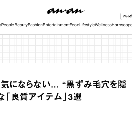
We
s
People
Beauty
Fashion
Entertainment
Food
Lifestyle
Wellness
Horoscop
気にならない… “黒ずみ毛穴を隠
な「良質アイテム」3選