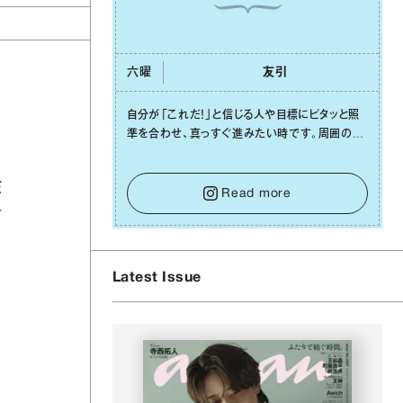
六曜
友引
⾃分が「これだ！」と信じる⼈や⽬標にピタッと照
準を合わせ、真っすぐ進みたい時です。周囲の環
境がめまぐるしく変わり、つい⽬移りしそうになっ
、
ても、あれこれ迷う必要はありません。余計なノイ
だ
ズをそっと⼿放し、⽬の前のことに集中しましょ
Read more
う。そのブレない決意が、あなたにとって有意義
そ
で安定した成果を引き寄せます。
Latest Issue