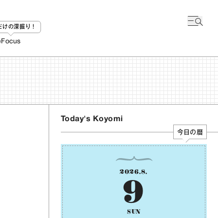
bだけの深掘り！
e
Focus
Today's Koyomi
今日の暦
2026
.
8
.
9
SUN