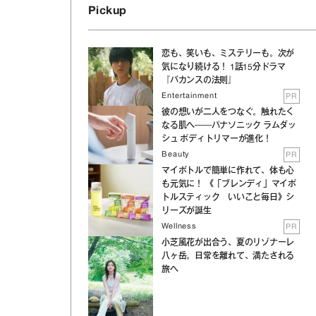
Pickup
恋も、笑いも、ミステリーも。次が
気になり続ける！ 1話15分ドラマ
『バカンスの法則』
Entertainment
PR
彼の想いが二人をつなぐ。触れたく
なる肌へ──パナソニック ラムダッ
シュ ボディトリマーが進化！
Beauty
PR
マイボトルで簡単に作れて、体も心
も元気に！ 《「ブレンディ」マイボ
トルスティック いいこと毎日》シ
リーズが誕生
Wellness
PR
小芝風花が出合う、夏のリゾナーレ
八ヶ岳。日常を離れて、満たされる
旅へ