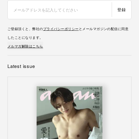
No.2507
愛とSEX
8月5日
発売