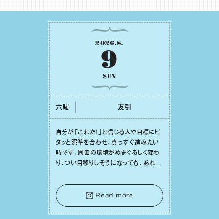
⾃分が「これだ！」と信じる⼈や⽬標にピ
タッと照準を合わせ、真っすぐ進みたい
時です。周囲の環境がめまぐるしく変わ
り、つい⽬移りしそうになっても、あれこ
れ迷う必要はありません。余計なノイズ
をそっと⼿放し、⽬の前のことに集中しま
しょう。そのブレない決意が、あなたにと
Read more
って有意義で安定した成果を引き寄せま
す。
毎週更新
五十六謀星もっちぃ先生による十二星座占い。