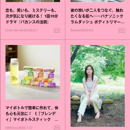
恋も、笑いも、ミステリーも。
彼の想いが二人をつなぐ。触れ
次が気になり続ける！ 1話15分
たくなる肌へ──パナソニック
ドラマ『バカンスの法則』
ラムダッシュ ボディトリマーが
進化！
PR
PR
Entertainment
2026.8.7
Beauty
2026.8.5
マイボトルで簡単に作れて、体
も心も元気に！ 《「ブレンデ
ィ」マイボトルスティック い
いこと毎日》シリーズが誕生
PR
Wellness
2026.7.27