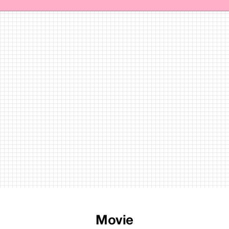
Movie
ムービー
Regulars
連載
40
articles
36
articles
ier
『BONEARTH（ボナース）