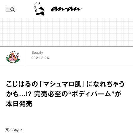
今日の暦
Beauty
2021.2.26
こじはるの「マシュマロ肌」になれちゃう
かも…!? 完売必至の“ボディバーム”が
本日発売
文／Sayuri