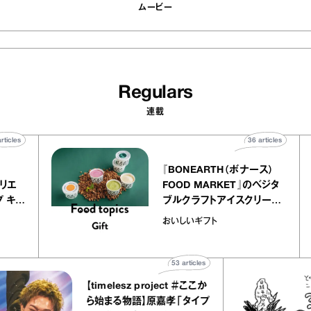
ー アトリエ
FOOD MARKET』のベジタ
クレープ キャ
ブルクラフトアイスクリーム
か｜chico
｜真野知子の「おいしいギ
おいしいギフト
”
ト」
53
articles
【timelesz project ＃ここか
ら始まる物語】原嘉孝「タイプ
ロは夢をもう一度追わせてく
れた場所」
timelesz project -AUDITION-
DOCUMENTARY
View all