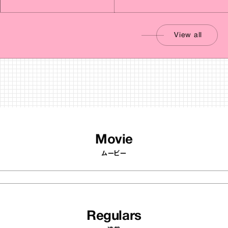
View all
Movie
ムービー
Regulars