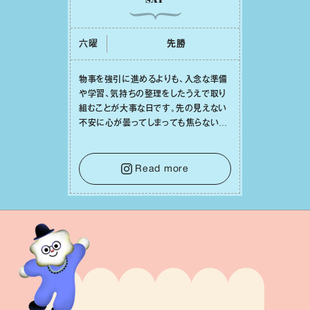
六曜
先勝
物事を強引に進めるよりも、⼊念な準備
や学習、気持ちの整理をしたうえで取り
組むことが⼤事な⽇です。先の⾒えない
不安に⼼が曇ってしまっても焦らない
で。意思を伝える⼯夫をしたり、あなた⾃
⾝や疲れていそうな⼈をいたわることに
時間を使いましょう。ここでしっかりとエ
Read more
ネルギーを蓄え、困難を乗り越える⼒に
変えましょう。