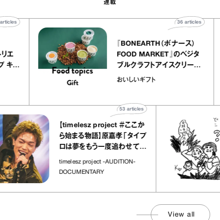
連載
40
articles
36
articles
er
『BONEARTH（ボナース）
ー アトリエ
FOOD MARKET』のベジタ
レープ キャ
ブルクラフトアイスクリーム
｜chico
｜真野知子の「おいしいギフ
おいしいギフト
”
ト」
53
articles
【timelesz project ＃ここか
ら始まる物語】原嘉孝「タイプ
ロは夢をもう一度追わせてく
れた場所」
timelesz project -AUDITION-
DOCUMENTARY
View all