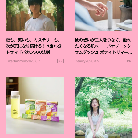
恋も、笑いも、ミステリーも。
彼の想いが二人をつなぐ。触れ
次が気になり続ける！ 1話15分
たくなる肌へ──パナソニック
ドラマ『バカンスの法則』
ラムダッシュ ボディトリマーが
進化！
PR
PR
Entertainment
2026.8.7
Beauty
2026.8.5