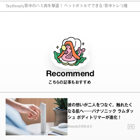
Top
Beauty
背中のハミ肉を撃退！ ペットボトルでできる“背中トレ”2種
Recommend
こちらの記事もおすすめ
彼の想いが二人をつなぐ。触れたく
なる肌へ──パナソニック ラムダッ
シュ ボディトリマーが進化！
PR
Beauty
2026.8.5