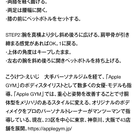
・両膝を軽く曲げる。
・両足は腰幅に開く。
・膝の前にペットボトルをセットする。
STEP2：腕を真横より少し斜め後ろに広げる。肩甲骨が引き
締まる感覚があればOK。1に戻る。
・上体の角度はキープしたまま。
・左右の腕を斜め後ろに開きペットボトルを持ち上げる。
こうけつ・えいじ 大手パーソナルジムを経て、「Apple
GYM」のボディスタイリストとして数多くの女優・モデルも指
導。「Apple GYM」では、重心と姿勢を改善することで寸胴
体型をメリハリのあるスタイルに変える、オリジナルのボデ
ィメイクをプロのパーソナルトレーナーがマンツーマンで指
導している。現在、23区を中心に東京、神奈川、大阪で43店
舗を展開。
https://applegym.jp/