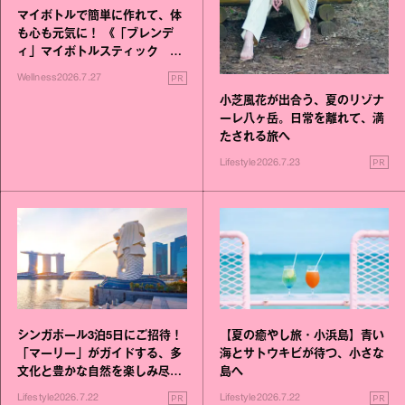
マイボトルで簡単に作れて、体
も心も元気に！ 《「ブレンデ
ィ」マイボトルスティック い
いこと毎日》シリーズが誕生
PR
Wellness
2026.7.27
小芝風花が出合う、夏のリゾナ
ーレ八ヶ岳。日常を離れて、満
たされる旅へ
PR
Lifestyle
2026.7.23
シンガポール3泊5日にご招待！
【夏の癒やし旅・小浜島】青い
「マーリー」がガイドする、多
海とサトウキビが待つ、小さな
文化と豊かな自然を楽しみ尽く
島へ
す旅
PR
PR
Lifestyle
2026.7.22
Lifestyle
2026.7.22