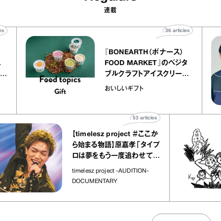
連載
0
articles
36
articles
『BONEARTH（ボナース）
アトリエ
FOOD MARKET』のベジタ
プ キャ
ブルクラフトアイスクリーム
hico
｜真野知子の「おいしいギフ
おいしいギフト
ト」
53
articles
【timelesz project ＃ここか
ら始まる物語】原嘉孝「タイプ
ロは夢をもう一度追わせてく
れた場所」
timelesz project -AUDITION-
DOCUMENTARY