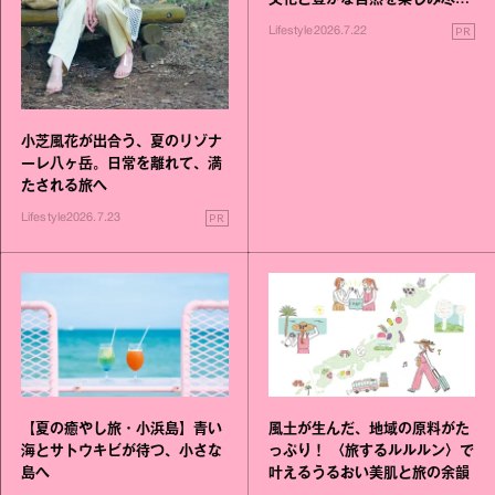
文化と豊かな自然を楽しみ尽く
す旅
PR
Lifestyle
2026.7.22
小芝風花が出合う、夏のリゾナ
ーレ八ヶ岳。日常を離れて、満
たされる旅へ
PR
Lifestyle
2026.7.23
【夏の癒やし旅・小浜島】青い
風土が生んだ、地域の原料がた
海とサトウキビが待つ、小さな
っぷり！ 〈旅するルルルン〉で
島へ
叶えるうるおい美肌と旅の余韻