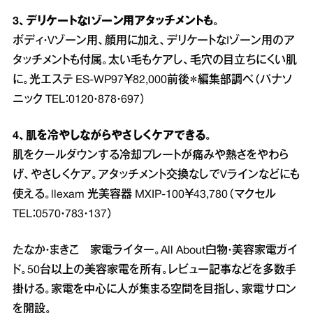
3、デリケートなIゾーン用アタッチメントも。
ボディ・Vゾーン用、顔用に加え、デリケートなIゾーン用のア
タッチメントも付属。太い毛もケアし、毛穴の目立ちにくい肌
に。光エステ ES‐WP97￥82,000前後＊編集部調べ（パナソ
ニック TEL：0120・878・697）
4、肌を冷やしながらやさしくケアできる。
肌をクールダウンする冷却プレートが痛みや熱さをやわら
げ、やさしくケア。アタッチメント交換なしでVラインなどにも
使える。llexam 光美容器 MXIP‐100￥43,780（マクセル
TEL：0570・783・137）
たなか・まきこ 家電ライター。All About白物・美容家電ガイ
ド。50台以上の美容家電を所有。レビュー記事などを多数手
掛ける。家電を中心に人が集まる空間を目指し、家電サロン
を開設。