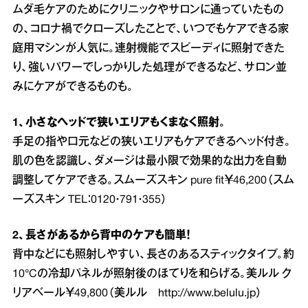
ムダ毛ケアのためにクリニックやサロンに通っていたもの
の、コロナ禍でクローズしたことで、いつでもケアできる家
庭用マシンが人気に。連射機能でスピーディに照射できた
り、強いパワーでしっかりした処理ができるなど、サロン並
みにケアができるものも。
1、小さなヘッドで狭いエリアもくまなく照射。
手足の指や口元などの狭いエリアもケアできるヘッド付き。
肌の色を認識し、ダメージは最小限で効果的な出力を自動
調整してケアできる。スムーズスキン pure fit￥46,200（スム
ーズスキン TEL：0120・791・355）
2、長さがあるから背中のケアも簡単！
背中などにも照射しやすい、長さのあるスティックタイプ。約
10°Cの冷却パネルが照射後のほてりを和らげる。美ルル ク
リアベール￥49,800（美ルル
http://www.belulu.jp
）