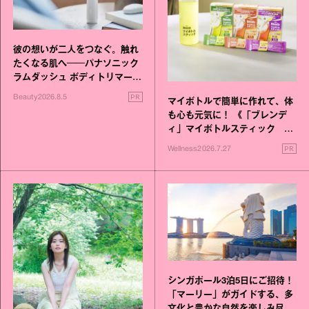
彼の想いが二人をつなぐ。触れ
たくなる肌へ──パナソニック
ラムダッシュ ボディトリマーが
進化！
PR
Beauty
2026.8.5
マイボトルで簡単に作れて、体
も心も元気に！ 《「ブレンデ
ィ」マイボトルスティック い
いこと毎日》シリーズが誕生
PR
Wellness
2026.7.27
シンガポール3泊5日にご招待！
「マーリー」がガイドする、多