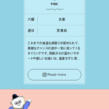
THU
六曜
⼤安
選日
天恩⽇
これまでの地道な頑張りが認められて、
素敵なチャンスの波が⼀気に巡ってくる
タイミングです。周囲からの温かいサポ
ートや嬉しいお誘いは、遠慮せずに笑顔
で受け取りましょう。みんなと⼀緒に幸
せになっていくイメージを持って⼀歩を
踏み出して。⼀⼈⼀⼈の良いところが混
Read more
ざり合い、ハッピーな未来が形作られて
いきます。