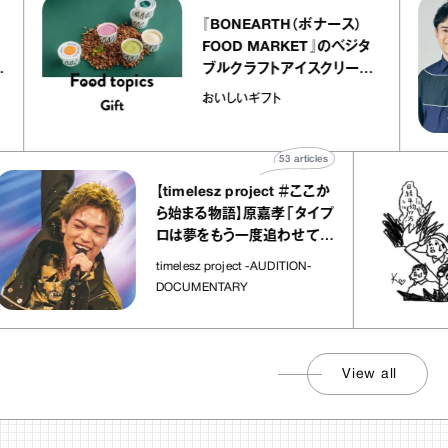
『BONEARTH（ボナース）
リエ
FOOD MARKET』のベジタ
 キャ
ブルクラフトアイスクリーム
ico
｜真野知子の「おいしいギフ
おいしいギフト
ト」
53
articles
【timelesz project ＃ここか
ら始まる物語】原嘉孝「タイプ
ロは夢をもう一度追わせてく
れた場所」
timelesz project -AUDITION-
DOCUMENTARY
View all