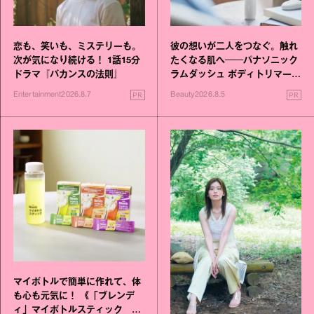
恋も、笑いも、ミステリーも。
彼の想いが二人をつなぐ。触れ
次が気になり続ける！ 1話15分
たくなる肌へ──パナソニック
ドラマ『バカンスの法則』
ラムダッシュ ボディトリマーが
進化！
PR
PR
Entertainment
2026.8.7
Beauty
2026.8.5
マイボトルで簡単に作れて、体
も心も元気に！ 《「ブレンデ
ィ」マイボトルスティック い