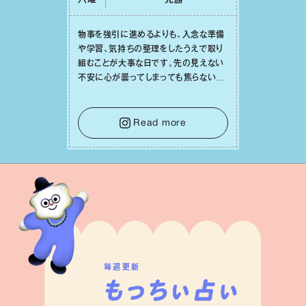
六曜
先勝
物事を強引に進めるよりも、⼊念な準備
や学習、気持ちの整理をしたうえで取り
組むことが⼤事な⽇です。先の⾒えない
不安に⼼が曇ってしまっても焦らない
で。意思を伝える⼯夫をしたり、あなた⾃
⾝や疲れていそうな⼈をいたわることに
時間を使いましょう。ここでしっかりとエ
Read more
ネルギーを蓄え、困難を乗り越える⼒に
変えましょう。
毎週更新