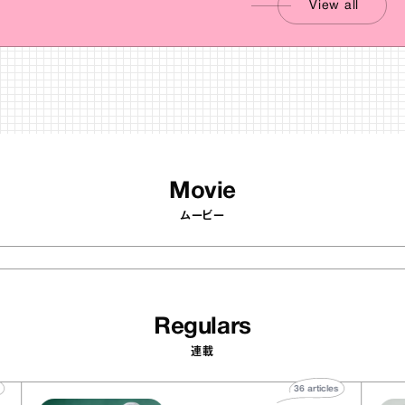
View all
Movie
ムービー
Regulars
連載
ticles
36
articles