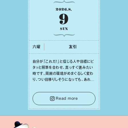
2026
.
8
.
9
SUN
六曜
友引
⾃分が「これだ！」と信じる⼈や⽬標にピ
タッと照準を合わせ、真っすぐ進みたい
時です。周囲の環境がめまぐるしく変わ
り、つい⽬移りしそうになっても、あれこ
れ迷う必要はありません。余計なノイズ
をそっと⼿放し、⽬の前のことに集中しま
しょう。そのブレない決意が、あなたにと
Read more
って有意義で安定した成果を引き寄せま
す。