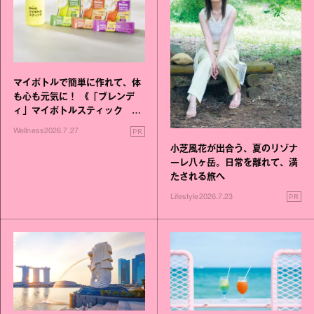
マイボトルで簡単に作れて、体
も心も元気に！ 《「ブレンデ
ィ」マイボトルスティック い
いこと毎日》シリーズが誕生
PR
Wellness
2026.7.27
小芝風花が出合う、夏のリゾナ
ーレ八ヶ岳。日常を離れて、満
たされる旅へ
PR
Lifestyle
2026.7.23