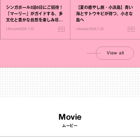
シンガポール3泊5日にご招待！
【夏の癒やし旅・小浜島】青い
「マーリー」がガイドする、多
海とサトウキビが待つ、小さな
文化と豊かな自然を楽しみ尽く
島へ
す旅
PR
PR
Lifestyle
2026.7.22
Lifestyle
2026.7.22
View all
Movie
ムービー