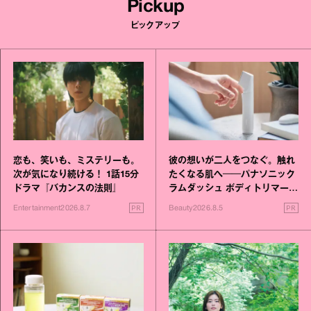
Pickup
ピックアップ
恋も、笑いも、ミステリーも。
彼の想いが二人をつなぐ。触れ
次が気になり続ける！ 1話15分
たくなる肌へ──パナソニック
ドラマ『バカンスの法則』
ラムダッシュ ボディトリマーが
進化！
PR
PR
Entertainment
2026.8.7
Beauty
2026.8.5