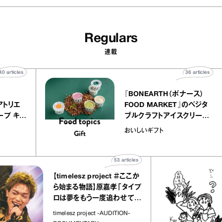
Regulars
連載
40
articles
36
artic
elier
『BONEARTH（ボナース
アリー アトリエ
FOOD MARKET』のベジ
ルクレープ キャ
ブルクラフトアイスクリー
ほか｜chico
｜真野知子の「おいしい
おいしいギフト
物”
ト」
53
articles
【timelesz project ＃ここか
ら始まる物語】原嘉孝「タイプ
ロは夢をもう一度追わせてく
れた場所」
timelesz project -AUDITION-