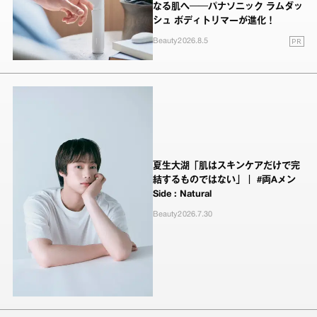
なる肌へ──パナソニック ラムダッ
シュ ボディトリマーが進化！
PR
Beauty
2026.8.5
夏生大湖「肌はスキンケアだけで完
結するものではない」｜ #両Aメン
Side : Natural
Beauty
2026.7.30