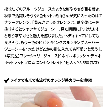
搾りたてのフルーツジュースのような鮮やかさが目を惹き、
秋まで活躍しそうな2色セット。犬山さんが気に入ったのはエ
ナジーオレンジ。「黄みがかったオレンジは、爪全体に一色
塗りするとツヤツヤでジューシー。見た瞬間に『つけたい！』
と思う華やかさと魅力を感じました。ペディキュアにしても
良さそう。もう一色のビビッドピンクのルッキングスーパー
ジューシーを1本だけどこかの指に入れても可愛いと思う」。
（写真左）フレッシュリージュースド ネイルポリッシュ デュオ
キット ノット フロム コンセントレイト 2色入り￥3,550（TAT）
メイクでも爪でも流行のオレンジ系カラーを満喫！