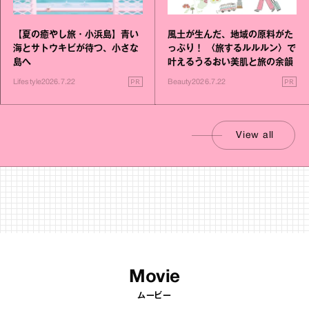
【夏の癒やし旅・小浜島】青い
風土が生んだ、地域の原料がた
海とサトウキビが待つ、小さな
っぷり！ 〈旅するルルルン〉で
島へ
叶えるうるおい美肌と旅の余韻
PR
PR
Lifestyle
2026.7.22
Beauty
2026.7.22
View all
Movie
ムービー