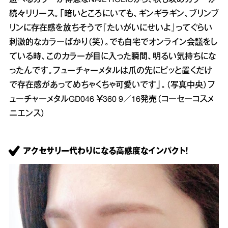
遊べるカラーが得意なNAIL HOLICから、秋も攻めカラーが
続々リリース。「暗いところにいても、ギンギラギン、ブリンブ
リンに存在感を放ちそうで『たいがいにせいよ』ってぐらい
刺激的なカラーばかり（笑）。でも自宅でオンライン会議をし
ている時、このカラーが目に入った瞬間、明るい気持ちにな
ったんです。フューチャーメタルは爪の先にピッと置くだけ
で存在感があってめちゃくちゃ可愛いです」。（写真中央）フ
ューチャーメタルGD046 ￥360 9／16発売（コーセーコスメ
ニエンス）
アクセサリー代わりになる高感度なインパクト！