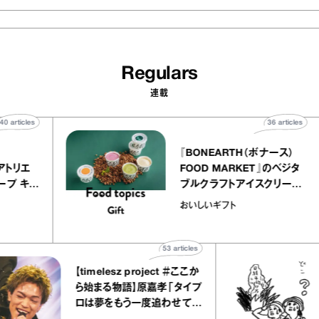
Regulars
連載
40
articles
36
art
telier
『BONEARTH（ボナース
アリー アトリエ
FOOD MARKET』のベ
ミルクレープ キャ
ブルクラフトアイスクリ
ユほか｜chico
｜真野知子の「おいしい
おいしいギフト
宝物”
ト」
53
articles
【timelesz project ＃ここか
ら始まる物語】原嘉孝「タイプ
ロは夢をもう一度追わせてく