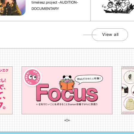
れた場所」
timelesz project -AUDITION-
DOCUMENTARY
View all