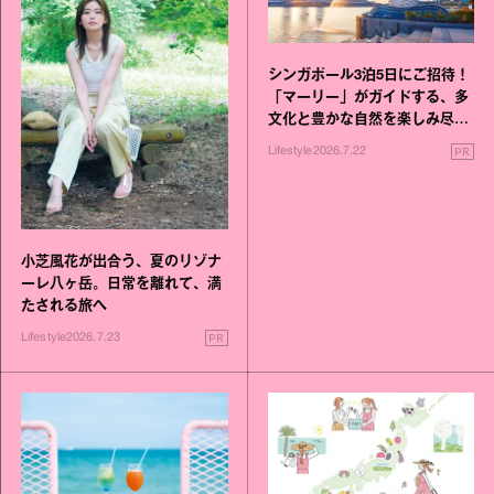
シンガポール3泊5日にご招待！
「マーリー」がガイドする、多
文化と豊かな自然を楽しみ尽く
す旅
PR
Lifestyle
2026.7.22
小芝風花が出合う、夏のリゾナ
ーレ八ヶ岳。日常を離れて、満
たされる旅へ
PR
Lifestyle
2026.7.23