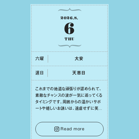
2026
.
8
.
6
THU
六曜
⼤安
選日
天恩⽇
これまでの地道な頑張りが認められて、
素敵なチャンスの波が⼀気に巡ってくる
タイミングです。周囲からの温かいサポ
ートや嬉しいお誘いは、遠慮せずに笑顔
で受け取りましょう。みんなと⼀緒に幸
せになっていくイメージを持って⼀歩を
踏み出して。⼀⼈⼀⼈の良いところが混
Read more
ざり合い、ハッピーな未来が形作られて