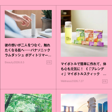
彼の想いが二人をつなぐ。触れ
たくなる肌へ──パナソニック
ラムダッシュ ボディトリマーが
進化！
PR
Beauty
2026.8.5
マイボトルで簡単に作れて、体
も心も元気に！ 《「ブレンデ
ィ」マイボトルスティック い
いこと毎日》シリーズが誕生
PR
Wellness
2026.7.27