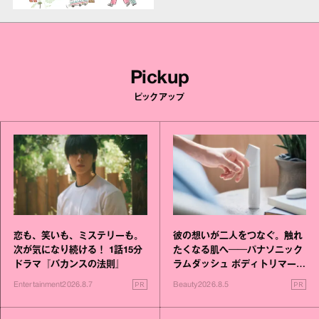
Pickup
ピックアップ
恋も、笑いも、ミステリーも。
彼の想いが二人をつなぐ。触れ
次が気になり続ける！ 1話15分
たくなる肌へ──パナソニック
ドラマ『バカンスの法則』
ラムダッシュ ボディトリマーが
進化！
PR
PR
Entertainment
2026.8.7
Beauty
2026.8.5