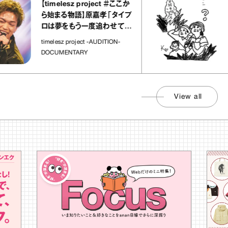
【timelesz project ＃ここか
「日経
ら始まる物語】原嘉孝「タイプ
さん
ロは夢をもう一度追わせてく
れた場所」
社会の
timelesz project -AUDITION-
DOCUMENTARY
View all