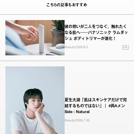
こちらの記事もおすすめ
彼の想いが二人をつなぐ。触れたく
なる肌へ──パナソニック ラムダッ
シュ ボディトリマーが進化！
PR
Beauty
2026.8.5
夏生大湖「肌はスキンケアだけで完
結するものではない」｜ #両Aメン
Side : Natural
Beauty
2026.7.30