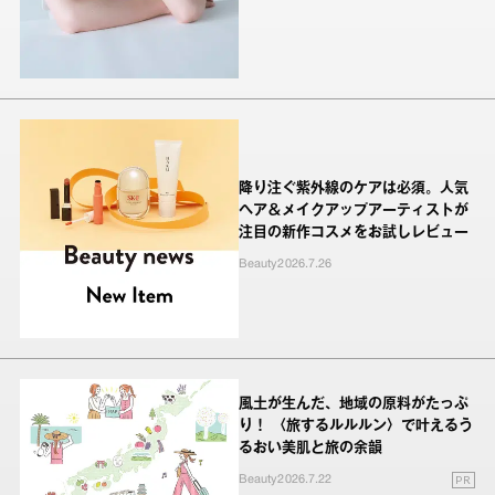
降り注ぐ紫外線のケアは必須。人気
ヘア＆メイクアップアーティストが
注目の新作コスメをお試しレビュー
Beauty
2026.7.26
風土が生んだ、地域の原料がたっぷ
り！ 〈旅するルルルン〉で叶えるう
るおい美肌と旅の余韻
PR
Beauty
2026.7.22