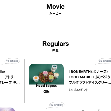
Movie
ムービー
Regulars
連載
40
articles
LY atelier
『BONEARTH（ボ
（イクアリー アトリエ
FOOD MARKET
』のミルクレープ キャ
ブルクラフトアイス
ニーユほか｜chico
｜真野知子の「おい
宝物
おいしいギフト
子な宝物”
ト」
53
articles