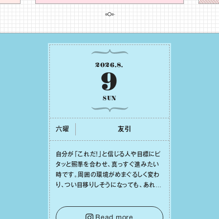
2026
.
8
.
9
SUN
六曜
友引
⾃分が「これだ！」と信じる⼈や⽬標にピ
タッと照準を合わせ、真っすぐ進みたい
時です。周囲の環境がめまぐるしく変わ
り、つい⽬移りしそうになっても、あれこ
れ迷う必要はありません。余計なノイズ
をそっと⼿放し、⽬の前のことに集中しま
しょう。そのブレない決意が、あなたにと
Read more