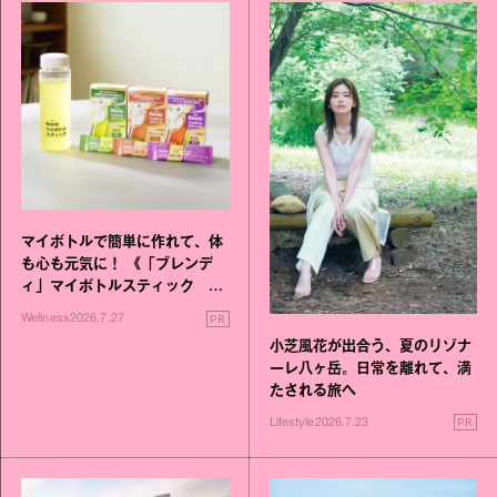
マイボトルで簡単に作れて、体
も心も元気に！ 《「ブレンデ
ィ」マイボトルスティック い
いこと毎日》シリーズが誕生
PR
Wellness
2026.7.27
小芝風花が出合う、夏のリゾナ
ーレ八ヶ岳。日常を離れて、満
たされる旅へ
PR
Lifestyle
2026.7.23