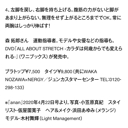
4、左脚を戻し、右脚を持ち上げる。腹筋の力がないと脚が
あまり上がらない。無理をせず上がるところまででOK。常に
両腕はしっかり伸ばす！
森 拓郎さん 運動指導者。モデルや女優などの指導も。
DVD『ALL ABOUT STRETCH ‐カラダは何歳からでも変えら
れる‐』（ワニブックス）が発売中。
ブラトップ￥7,500 タイツ￥9,800（共にWAKA
NOZAWA×NERGY／ジュンカスタマーセンター TEL：0120・
298・133）
※『anan』2020年4月22日号より。写真・小笠原真紀 スタイ
リスト・仮屋薗寛子 ヘア＆メイク・浜田あゆみ（メランジ）
モデル・木村舞輝（Light Management）