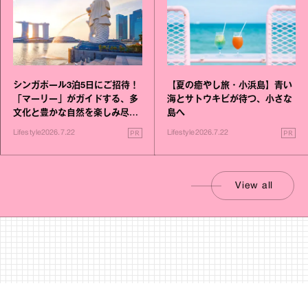
シンガポール3泊5日にご招待！
【夏の癒やし旅・小浜島】青い
「マーリー」がガイドする、多
海とサトウキビが待つ、小さな
文化と豊かな自然を楽しみ尽く
島へ
す旅
PR
PR
Lifestyle
2026.7.22
Lifestyle
2026.7.22
View all