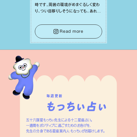
時です。周囲の環境がめまぐるしく変わ
り、つい⽬移りしそうになっても、あれこ
れ迷う必要はありません。余計なノイズ
をそっと⼿放し、⽬の前のことに集中しま
しょう。そのブレない決意が、あなたにと
Read more
って有意義で安定した成果を引き寄せま
す。
毎週更新
五十六謀星もっちぃ先生による十二星座占い。
一週間をポジティブに過ごすためのお告げを、
先生の分身である星座案内人・もっちぃがお届けします。