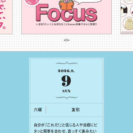
2026
.
8
.
9
SUN
六曜
友引
⾃分が「これだ！」と信じる⼈や⽬標にピ
タッと照準を合わせ、真っすぐ進みたい