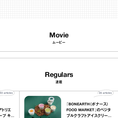
Movie
ムービー
Regulars
連載
40
articles
36
articl
lier
『BONEARTH（ボナース）
リー アトリエ
FOOD MARKET』のベジ
ルクレープ キャ
ブルクラフトアイスクリー