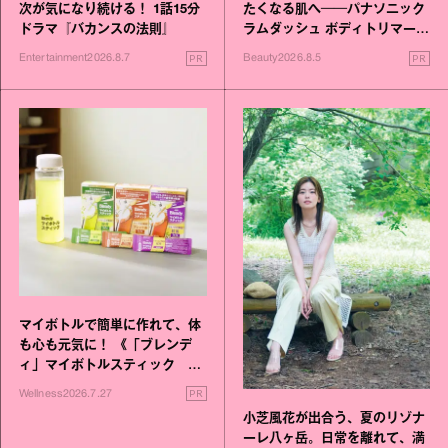
次が気になり続ける！ 1話15分
たくなる肌へ──パナソニック
ドラマ『バカンスの法則』
ラムダッシュ ボディトリマーが
進化！
PR
PR
Entertainment
2026.8.7
Beauty
2026.8.5
マイボトルで簡単に作れて、体
も心も元気に！ 《「ブレンデ
ィ」マイボトルスティック い
いこと毎日》シリーズが誕生
PR
Wellness
2026.7.27
小芝風花が出合う、夏のリゾナ
ーレ八ヶ岳。日常を離れて、満