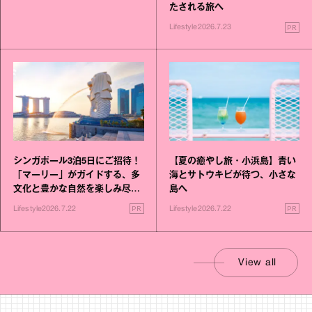
たされる旅へ
PR
Lifestyle
2026.7.23
シンガポール3泊5日にご招待！
【夏の癒やし旅・小浜島】青い
「マーリー」がガイドする、多
海とサトウキビが待つ、小さな
文化と豊かな自然を楽しみ尽く
島へ
す旅
PR
PR
Lifestyle
2026.7.22
Lifestyle
2026.7.22
View all