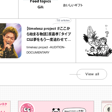
ほか｜chico
｜真野知子の「おいしいギ
おいしいギフト
物”
ト」
53
articles
【timelesz project ＃ここか
ら始まる物語】原嘉孝「タイプ
ロは夢をもう一度追わせてく
れた場所」
timelesz project -AUDITION-
DOCUMENTARY
View all