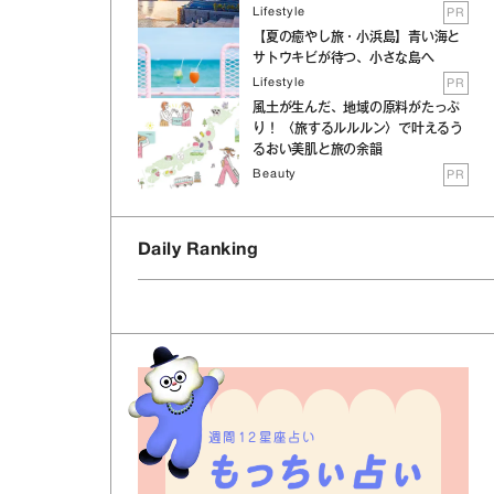
Lifestyle
PR
【夏の癒やし旅・小浜島】青い海と
サトウキビが待つ、小さな島へ
Lifestyle
PR
風土が生んだ、地域の原料がたっぷ
り！ 〈旅するルルルン〉で叶えるう
るおい美肌と旅の余韻
Beauty
PR
Daily Ranking
週間12星座占い