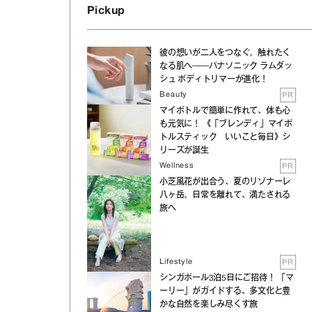
Pickup
彼の想いが二人をつなぐ。触れたく
なる肌へ──パナソニック ラムダッ
シュ ボディトリマーが進化！
Beauty
PR
マイボトルで簡単に作れて、体も心
も元気に！ 《「ブレンディ」マイボ
トルスティック いいこと毎日》シ
リーズが誕生
Wellness
PR
小芝風花が出合う、夏のリゾナーレ
八ヶ岳。日常を離れて、満たされる
旅へ
Lifestyle
PR
シンガポール3泊5日にご招待！ 「マ
ーリー」がガイドする、多文化と豊
かな自然を楽しみ尽くす旅