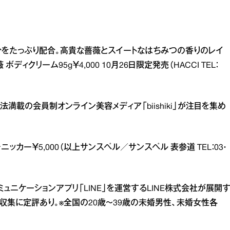
をたっぷり配合。高貴な薔薇とスイートなはちみつの香りのレイ
クリーム95g￥4,000 10月26日限定発売（HACCI TEL：
載の会員制オンライン美容メディア「biishiki」が注目を集め
チニッカー￥5,000（以上サンスペル／サンスペル 表参道 TEL：03・
ュニケーションアプリ「LINE」を運営するLINE株式会社が展開
収集に定評あり。※全国の20歳～39歳の未婚男性、未婚女性各