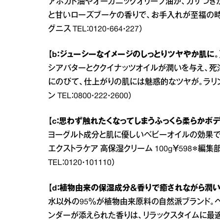
アボカド油やオーガニックオリーブ油が、カサつき
と甘いローズブーケの香りで、お手入れが至福の時間に。
グニス TEL：0120・664・227）
【b：ジューシーなイメージのしっとりツヤやか肌に。
シアバターとククイナッツオイルが潤いを与え、死
にのびて、仕上がりの肌には魅惑的なツヤが。ラリン シ
ン TEL：0800・222・2600）
【c：思わず触れたくなってしまうふっくら柔らかボデ
ヨーグルト成分と肌に優しいベビーオイルの効果で、
エクストラケア 高保湿クリーム 100g￥598＊編
TEL：0120・101110）
【d：植物由来の保湿成分＆香りで癒されながら潤い
水以外の95％が植物由来原料の自然派ブランド。
ンダーが添えられた香りは、リラックスタイムに最適。CB