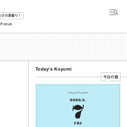
bだけの深掘り！
e
Focus
Today's Koyomi
今日の暦
2026
.
8
.
7
FRI