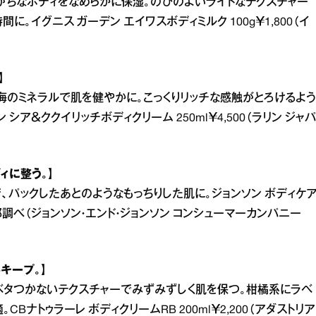
がちなボディをなめらかに保湿。のびのよいライトなテクスチャー
イグニス ガーデン エイワスボディミルク 100g￥1,800（イ
】
海のミネラルで肌を健やかに。こっくりリッチな感触がとろけるよう
ア＆ククイリッチボディクリーム 250ml￥4,500（ラリン ジャパ
ィに整う。】
パックしたあとのようなもっちりした肌に。ジョンソン ボディケ
集部調べ（ジョンソン・エンド・ジョンソン コンシューマーカンパニー
キープ。】
ベタつかないテクスチャーでみずみずしく肌を保つ。柑橘系にラベ
ナトゥラーレ ボディクリームRB 200ml￥2,200（アダストリア