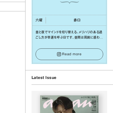
六曜
⾚⼝
昼と夜でマインドを切り替える、メリハリのある過
引
ごし⽅が幸運を呼ぶ⽇です。昼間は周囲に惑わさ
れず、「⾃分の本分を淡々と全うする」ブレない軸
をキープして。そして夜は、疲れや寂しさから⽢
い⾔葉に流されないよう、⼼にしっかりブレーキ
Read more
をかけること。この意識の切り替えが、あなたに
確かな安⼼感をもたらすはずです。
Latest Issue