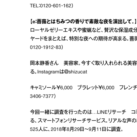
TEL：0120・601・162）
【e：薔薇とはちみつの香りで素敵な夜を演出して。】
ローヤルゼリーエキスや蜜蝋など、贅沢な保湿成分
ヤードをまとえば、特別な夜への期待が高まる。薔薇 ボディ
0120・1912・83）
岡本静香さん 美容家。今すぐ取り入れられる美容法満
る。Instagramは＠shizucat
キャミソール￥6,000 ブラレット￥6,000 フレン
3406・7377）
今回一緒に調査を行ったのは…LINEリサーチ コミ
る、スマートフォンリサーチサービス。リアルな声の
525人に、2018年8月29日～9月11日に調査。