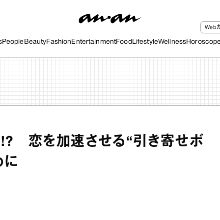
We
s
People
Beauty
Fashion
Entertainment
Food
Lifestyle
Wellness
Horoscop
!? 恋を加速させる“引き寄せボ
めに