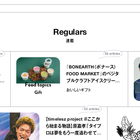
Regulars
連載
0
articles
36
articles
『BONEARTH（ボナース）
アトリエ
FOOD MARKET』のベジタ
プ キャ
ブルクラフトアイスクリーム
hico
｜真野知子の「おいしいギフ
おいしいギフト
ト」
53
articles
【timelesz project ＃ここか
ら始まる物語】原嘉孝「タイプ
ロは夢をもう一度追わせてく