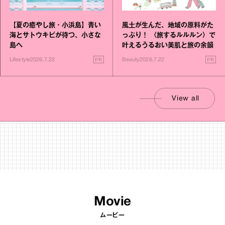
【夏の癒やし旅・小浜島】青い
風土が生んだ、地域の原料がた
海とサトウキビが待つ、小さな
っぷり！ 〈旅するルルルン〉で
島へ
叶えるうるおい美肌と旅の余韻
PR
PR
Lifestyle
2026.7.22
Beauty
2026.7.22
View all
Movie
ムービー