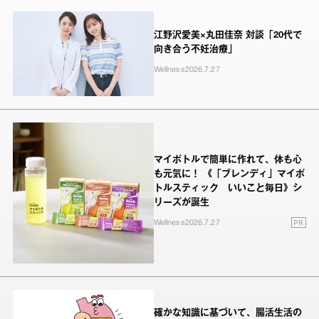
江野沢愛美×丸田佳奈 対談「20代で
向き合う不妊治療」
Wellness
2026.7.27
マイボトルで簡単に作れて、体も心
も元気に！ 《「ブレンディ」マイボ
トルスティック いいこと毎日》シ
リーズが誕生
PR
Wellness
2026.7.27
確かな知識に基づいて、腸活生活の