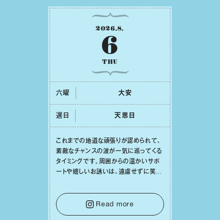
2026
.
8
.
6
THU
六曜
⼤安
選日
天恩⽇
これまでの地道な頑張りが認められて、
素敵なチャンスの波が⼀気に巡ってくる
タイミングです。周囲からの温かいサポ
ートや嬉しいお誘いは、遠慮せずに笑顔
で受け取りましょう。みんなと⼀緒に幸
せになっていくイメージを持って⼀歩を
踏み出して。⼀⼈⼀⼈の良いところが混
Read more
ざり合い、ハッピーな未来が形作られて