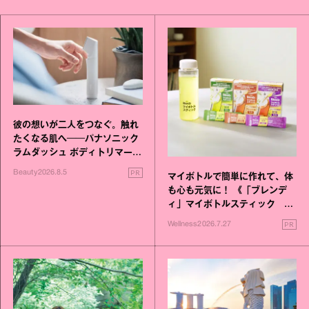
彼の想いが二人をつなぐ。触れ
たくなる肌へ──パナソニック
ラムダッシュ ボディトリマーが
進化！
PR
Beauty
2026.8.5
マイボトルで簡単に作れて、体
も心も元気に！ 《「ブレンデ
ィ」マイボトルスティック い
いこと毎日》シリーズが誕生
PR
Wellness
2026.7.27