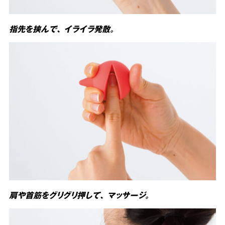
指先を挟んで、 イライラ発散。
肩や首筋をグリグリ押して、 マッサージ。