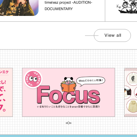
れた場所」
timelesz project -AUDITION-
DOCUMENTARY
View all