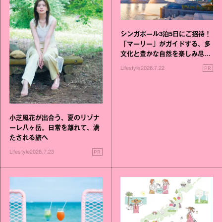
シンガポール3泊5日にご招待！
「マーリー」がガイドする、多
文化と豊かな自然を楽しみ尽く
す旅
PR
Lifestyle
2026.7.22
小芝風花が出合う、夏のリゾナ
ーレ八ヶ岳。日常を離れて、満
たされる旅へ
PR
Lifestyle
2026.7.23