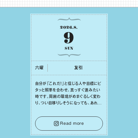
2026
.
8
.
9
SUN
六曜
友引
⾃分が「これだ！」と信じる⼈や⽬標にピ
タッと照準を合わせ、真っすぐ進みたい
時です。周囲の環境がめまぐるしく変わ
り、つい⽬移りしそうになっても、あれこ
れ迷う必要はありません。余計なノイズ
をそっと⼿放し、⽬の前のことに集中しま
しょう。そのブレない決意が、あなたにと
Read more
って有意義で安定した成果を引き寄せま
す。