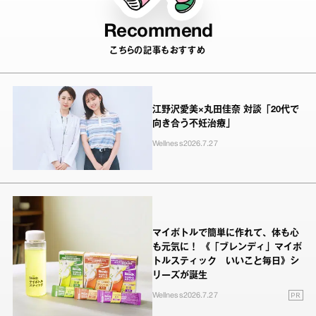
Recommend
こちらの記事もおすすめ
江野沢愛美×丸田佳奈 対談「20代で
向き合う不妊治療」
Wellness
2026.7.27
マイボトルで簡単に作れて、体も心
も元気に！ 《「ブレンディ」マイボ
トルスティック いいこと毎日》シ
リーズが誕生
PR
Wellness
2026.7.27