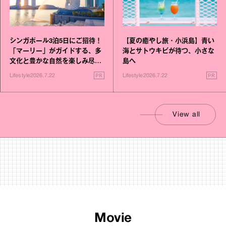
シンガポール3泊5日にご招待！
【夏の癒やし旅・小浜島】青い
「マーリー」がガイドする、多
海とサトウキビが待つ、小さな
文化と豊かな自然を楽しみ尽く
島へ
す旅
PR
PR
Lifestyle
2026.7.22
Lifestyle
2026.7.22
View all
Movie