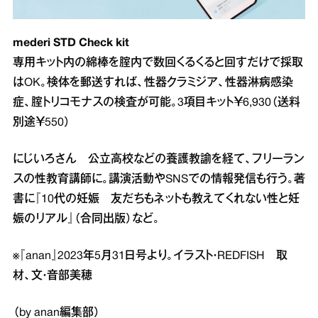
mederi STD Check kit
専用キット内の綿棒を腟内で数回くるくると回すだけで採取
はOK。検体を郵送すれば、性器クラミジア、性器淋病感染
症、腟トリコモナスの検査が可能。3項目キット￥6,930（送料
別途￥550）
にじいろさん 公立高校などの養護教諭を経て、フリーラン
スの性教育講師に。講演活動やSNSでの情報発信も行う。著
書に『10代の妊娠 友だちもネットも教えてくれない性と妊
娠のリアル』（合同出版）など。
※『anan』2023年5月31日号より。イラスト・REDFISH 取
材、文・音部美穂
（by anan編集部）