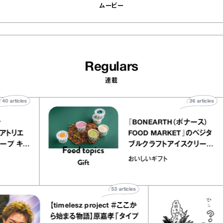
ムービー
Regulars
連載
40
articles
36
artic
elier
『BONEARTH（ボナース）
リー アトリエ
FOOD MARKET』のベジ
ルクレープ キャ
ブルクラフトアイスクリー
ほか｜chico
｜真野知子の「おいしい
おいしいギフト
物”
ト」
53
articles
【timelesz project ＃ここか
ら始まる物語】原嘉孝「タイプ