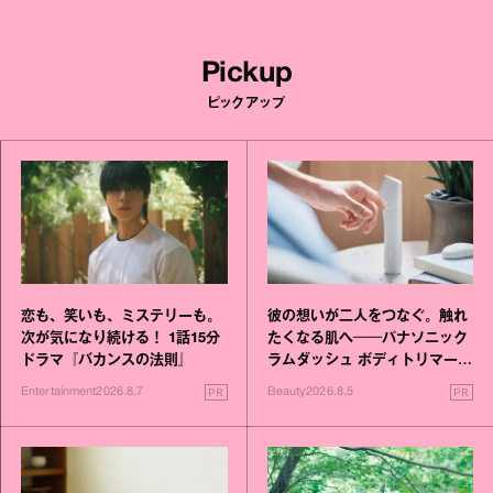
Pickup
ピックアップ
恋も、笑いも、ミステリーも。
彼の想いが二人をつなぐ。触れ
次が気になり続ける！ 1話15分
たくなる肌へ──パナソニック
ドラマ『バカンスの法則』
ラムダッシュ ボディトリマーが
進化！
PR
PR
Entertainment
2026.8.7
Beauty
2026.8.5