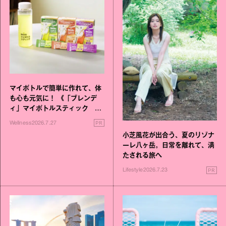
マイボトルで簡単に作れて、体
も心も元気に！ 《「ブレンデ
ィ」マイボトルスティック い
いこと毎日》シリーズが誕生
PR
Wellness
2026.7.27
小芝風花が出合う、夏のリゾナ
ーレ八ヶ岳。日常を離れて、満
たされる旅へ
PR
Lifestyle
2026.7.23