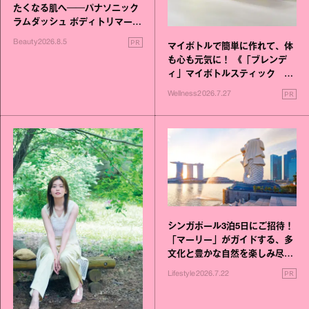
たくなる肌へ──パナソニック
ラムダッシュ ボディトリマーが
進化！
PR
Beauty
2026.8.5
マイボトルで簡単に作れて、体
も心も元気に！ 《「ブレンデ
ィ」マイボトルスティック い
いこと毎日》シリーズが誕生
PR
Wellness
2026.7.27
シンガポール3泊5日にご招待！
「マーリー」がガイドする、多
文化と豊かな自然を楽しみ尽く
す旅
PR
Lifestyle
2026.7.22