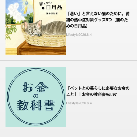
「暑い」と言えない猫のために。愛
猫の熱中症対策グッズ5つ【猫のた
めの日用品】
Lifestyle
2026.8.4
「ペットとの暮らしに必要なお金の
こと」｜お金の教科書Vol.97
Lifestyle
2026.8.4