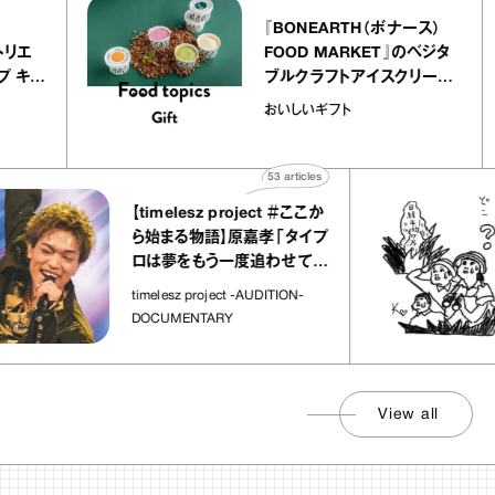
lier
『BONEARTH（ボナース）
リー アトリエ
FOOD MARKET』のベジ
ルクレープ キャ
ブルクラフトアイスクリー
ほか｜chico
｜真野知子の「おいしいギ
おいしいギフト
物”
ト」
53
articles
【timelesz project ＃ここか
ら始まる物語】原嘉孝「タイプ
ロは夢をもう一度追わせてく
れた場所」
timelesz project -AUDITION-
DOCUMENTARY
View all