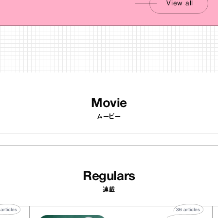
View all
Movie
ムービー
Regulars
連載
40
articles
36
artic