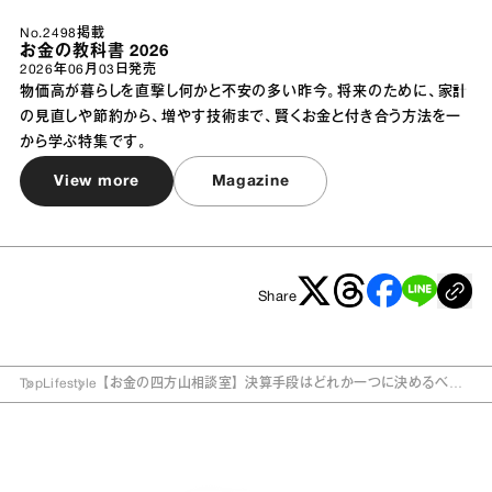
No.2498掲載
お金の教科書 2026
2026年06月03日
発売
物価高が暮らしを直撃し何かと不安の多い昨今。将来のために、家計
の見直しや節約から、増やす技術まで、賢くお金と付き合う方法を一
から学ぶ特集です。
View more
Magazine
Share
Top
Lifestyle
【お金の四方山相談室】決算手段はどれか一つに決めるべ
き？