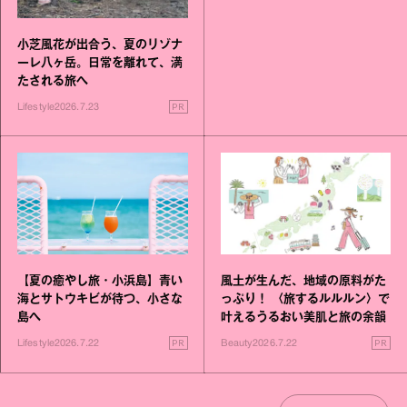
小芝風花が出合う、夏のリゾナ
ーレ八ヶ岳。日常を離れて、満
たされる旅へ
PR
Lifestyle
2026.7.23
風土が生んだ、地域の原料がた
【夏の癒やし旅・小浜島】青い
っぷり！ 〈旅するルルルン〉で
海とサトウキビが待つ、小さな
叶えるうるおい美肌と旅の余韻
島へ
PR
PR
Beauty
2026.7.22
Lifestyle
2026.7.22