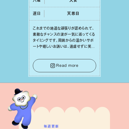
六曜
⼤安
選日
天恩⽇
これまでの地道な頑張りが認められて、
素敵なチャンスの波が⼀気に巡ってくる
タイミングです。周囲からの温かいサポ
ートや嬉しいお誘いは、遠慮せずに笑顔
で受け取りましょう。みんなと⼀緒に幸
せになっていくイメージを持って⼀歩を
踏み出して。⼀⼈⼀⼈の良いところが混
Read more
ざり合い、ハッピーな未来が形作られて
いきます。
毎週更新