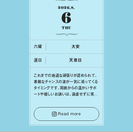
2026
.
8
.
6
THU
六曜
⼤安
選日
天恩⽇
これまでの地道な頑張りが認められて、
素敵なチャンスの波が⼀気に巡ってくる
タイミングです。周囲からの温かいサポ
ートや嬉しいお誘いは、遠慮せずに笑顔
で受け取りましょう。みんなと⼀緒に幸
せになっていくイメージを持って⼀歩を
踏み出して。⼀⼈⼀⼈の良いところが混
Read more
ざり合い、ハッピーな未来が形作られて
いきます。