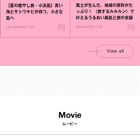
風土が生んだ、地域の原料がた
【夏の癒やし旅・小浜島】青い
っぷり！ 〈旅するルルルン〉で
海とサトウキビが待つ、小さな
叶えるうるおい美肌と旅の余韻
島へ
PR
PR
Beauty
2026.7.22
Lifestyle
2026.7.22
View all
Movie
ムービー