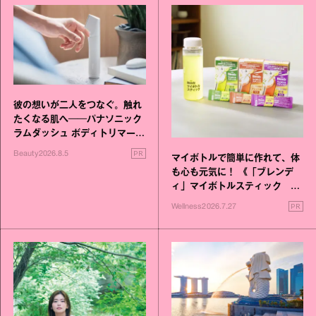
彼の想いが二人をつなぐ。触れ
たくなる肌へ──パナソニック
ラムダッシュ ボディトリマーが
進化！
PR
Beauty
2026.8.5
マイボトルで簡単に作れて、体
も心も元気に！ 《「ブレンデ
ィ」マイボトルスティック い
いこと毎日》シリーズが誕生
PR
Wellness
2026.7.27