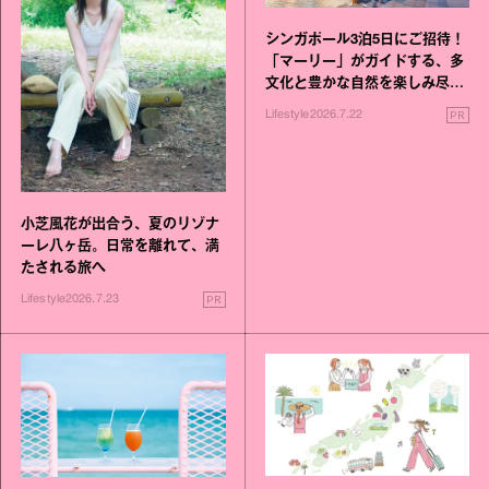
シンガポール3泊5日にご招待！
「マーリー」がガイドする、多
文化と豊かな自然を楽しみ尽く
す旅
PR
Lifestyle
2026.7.22
小芝風花が出合う、夏のリゾナ
ーレ八ヶ岳。日常を離れて、満
たされる旅へ
PR
Lifestyle
2026.7.23