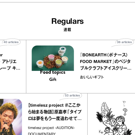
Regulars
連載
40
articles
36
ar
atelier
『BONEARTH（ボナー
クアリー アトリエ
FOOD MARKET』の
ミルクレープ キャ
ブルクラフトアイスクリ
ユほか｜chico
｜真野知子の「おいし
おいしいギフト
な宝物”
ト」
53
articles
【timelesz project ＃ここか
「
ら始まる物語】原嘉孝「タイプ
さ
ロは夢をもう一度追わせてく
れた場所」
社
timelesz project -AUDITION-
DOCUMENTARY