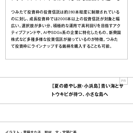
つみたて投資枠の投資信託は約280本程度に制限されている
のに対し、成長投資枠では2000本以上の投資信託が対象と幅
広い。選択肢が多い分、積極的な運用で高利回りを目指すアク
ティブファンドや、AIやSDGs系の企業に特化したもの、新興国
株式など多種多様な投資信託が揃っているのが特徴。つみた
て投資枠にラインナップする銘柄を購入することも可能。
PR
【夏の癒やし旅・小浜島】青い海とサ
トウキビが待つ、小さな島へ
イラスト・黒猫まな子 取材、文・宮尾仁美