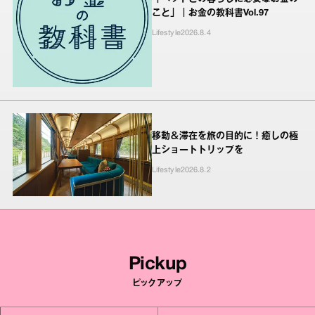
こと」｜お金の教科書Vol.97
Lifestyle
2026.8.4
移動＆滞在を旅の目的に！癒しの極
上ショートトリップを
Lifestyle
2026.8.2
Pickup
ピックアップ