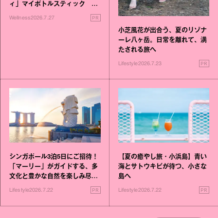
ィ」マイボトルスティック い
いこと毎日》シリーズが誕生
PR
Wellness
2026.7.27
小芝風花が出合う、夏のリゾナ
ーレ八ヶ岳。日常を離れて、満
たされる旅へ
PR
Lifestyle
2026.7.23
シンガポール3泊5日にご招待！
【夏の癒やし旅・小浜島】青い
「マーリー」がガイドする、多
海とサトウキビが待つ、小さな
文化と豊かな自然を楽しみ尽く
島へ
す旅
PR
PR
Lifestyle
2026.7.22
Lifestyle
2026.7.22