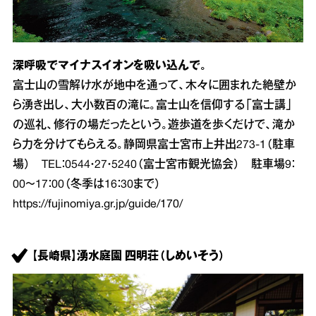
深呼吸でマイナスイオンを吸い込んで。
富士山の雪解け水が地中を通って、木々に囲まれた絶壁か
ら湧き出し、大小数百の滝に。富士山を信仰する「富士講」
の巡礼、修行の場だったという。遊歩道を歩くだけで、滝か
ら力を分けてもらえる。静岡県富士宮市上井出273‐1（駐車
場） TEL：0544・27・5240（富士宮市観光協会） 駐車場9：
00～17：00（冬季は16：30まで）
https://fujinomiya.gr.jp/guide/170/
【長崎県】湧水庭園 四明荘（しめいそう）