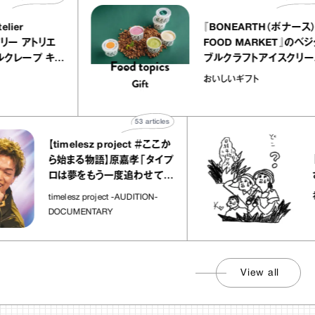
LLY atelier
『BONEARTH（
E（イクアリー アトリエ
FOOD MARKE
）』のミルクレープ キャ
ブルクラフトアイ
バニーユほか｜chico
｜真野知子の「お
な宝物
おいしいギフト
菓子な宝物”
ト」
53
articles
【timelesz project ＃ここか
「日経平
ら始まる物語】原嘉孝「タイプ
さんが
ロは夢をもう一度追わせてく
れた場所」
社会のじ
timelesz project -AUDITION-
DOCUMENTARY
View all