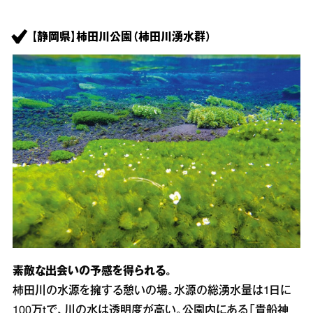
【静岡県】柿田川公園（柿田川湧水群）
素敵な出会いの予感を得られる。
柿田川の水源を擁する憩いの場。水源の総湧水量は1日に
100万tで、川の水は透明度が高い。公園内にある「貴船神