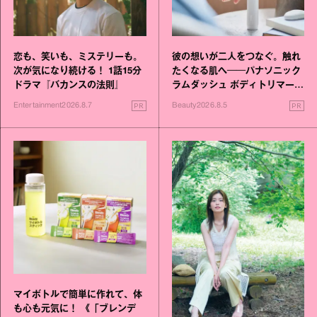
恋も、笑いも、ミステリーも。
彼の想いが二人をつなぐ。触れ
次が気になり続ける！ 1話15分
たくなる肌へ──パナソニック
ドラマ『バカンスの法則』
ラムダッシュ ボディトリマーが
進化！
PR
PR
Entertainment
2026.8.7
Beauty
2026.8.5
マイボトルで簡単に作れて、体
も心も元気に！ 《「ブレンデ