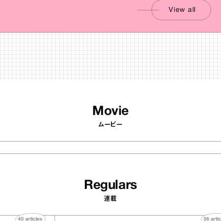
View all
Movie
ムービー
Regulars
連載
40
articles