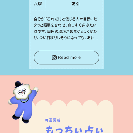
六曜
友引
⾃分が「これだ！」と信じる⼈や⽬標にピ
タッと照準を合わせ、真っすぐ進みたい
時です。周囲の環境がめまぐるしく変わ
り、つい⽬移りしそうになっても、あれこ
れ迷う必要はありません。余計なノイズ
をそっと⼿放し、⽬の前のことに集中しま
しょう。そのブレない決意が、あなたにと
Read more
って有意義で安定した成果を引き寄せま
す。
毎週更新