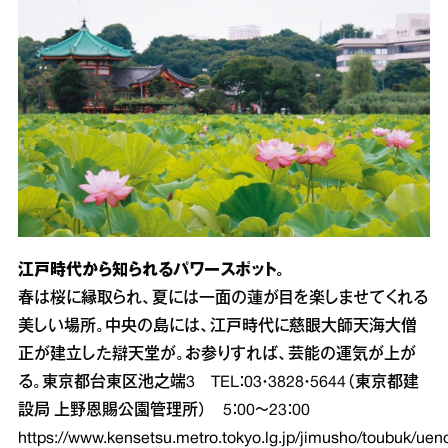
江戸時代から知られるパワースポット。
春は桜に縁取られ、夏には一面の蓮が目を楽しませてくれる
美しい場所。中央の島には、江戸時代に慈眼大師天海大僧
正が建立した辯天堂が。お参りすれば、芸能の運気が上が
る。東京都台東区池之端3 TEL：03・3828・5644（東京都建
設局 上野恩賜公園管理所） 5：00～23：00
https://www.kensetsu.metro.tokyo.lg.jp/jimusho/toubuk/uen