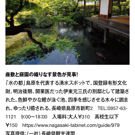
座敷と庭園の織りなす景色が見事！
「水の都」島原を代表する湧水スポットで、国登録有形文化
財。明治後期、開業医だった伊東元三氏の別邸として建築さ
れた。色鮮やかな鯉が泳ぐ池、四季を感じさせる木々に囲ま
れ、ゆったり癒される。長崎県島原市新町2 TEL：0957・63・
1121 9：00～18：00 入場料：大人￥310 高校生以下
￥150
https://www.nagasaki-tabinet.com/guide/979
写真提供：（一社）長崎県観光連盟