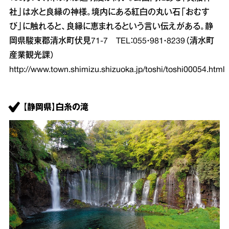
社」は水と良縁の神様。境内にある紅白の丸い石「おむす
び」に触れると、良縁に恵まれるという言い伝えがある。静
岡県駿東郡清水町伏見71‐7 TEL：055・981・8239（清水町
産業観光課）
http://www.town.shimizu.shizuoka.jp/toshi/toshi00054.html
【静岡県】白糸の滝