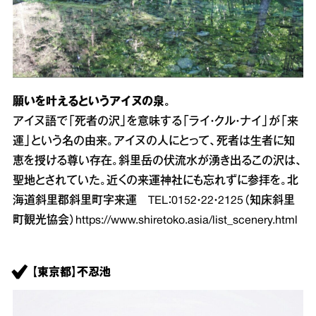
願いを叶えるというアイヌの泉。
アイヌ語で「死者の沢」を意味する「ライ・クル・ナイ」が「来
運」という名の由来。アイヌの人にとって、死者は生者に知
恵を授ける尊い存在。斜里岳の伏流水が湧き出るこの沢は、
聖地とされていた。近くの来運神社にも忘れずに参拝を。北
海道斜里郡斜里町字来運 TEL：0152・22・2125（知床斜里
町観光協会）
https://www.shiretoko.asia/list_scenery.html
【東京都】不忍池