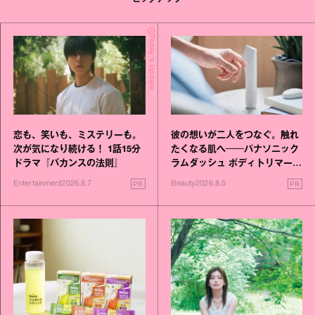
Today's Update
恋も、笑いも、ミステリーも。
彼の想いが二人をつなぐ。触れ
次が気になり続ける！ 1話15分
たくなる肌へ──パナソニック
ドラマ『バカンスの法則』
ラムダッシュ ボディトリマーが
進化！
PR
PR
Entertainment
2026.8.7
Beauty
2026.8.5