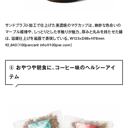
サンドブラスト加工で仕上げた美濃焼のマグカップは、絶妙な色合いの
マーブル模様や、しっとりとした手触りが魅力。厚みと丸みを持たせた縁
は、琺瑯仕上げを磁器で表現している。W123×D98×H78mm
¥2,640（100percent info@100per.com）
⑥ おやつや朝食に。コーヒー味のヘルシーアイ
テム