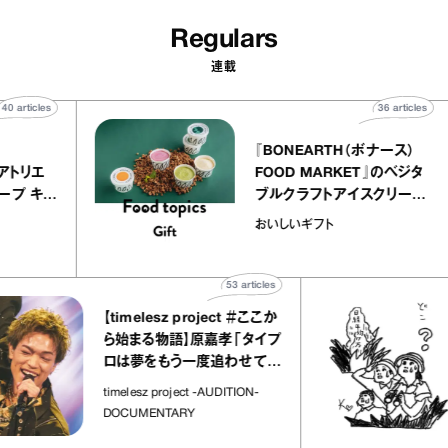
Regulars
連載
40
articles
36
a
atelier
『BONEARTH（ボナー
クアリー アトリエ
FOOD MARKET』の
のミルクレープ キャ
ブルクラフトアイスク
ーユほか｜chico
｜真野知子の「おいし
物
おいしいギフト
な宝物”
ト」
53
articles
【timelesz project ＃ここか
「
ら始まる物語】原嘉孝「タイプ
さ
ロは夢をもう一度追わせてく
れた場所」
社
timelesz project -AUDITION-
DOCUMENTARY