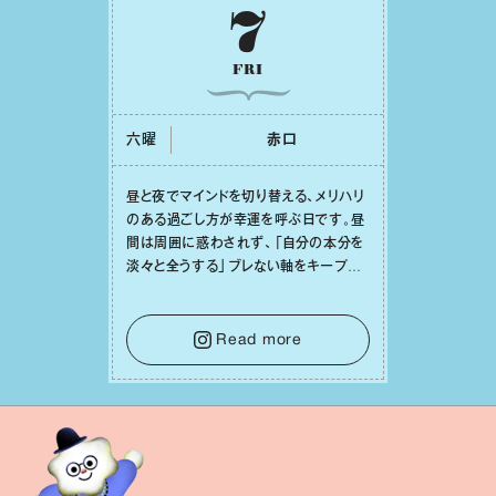
7
FRI
六曜
⾚⼝
昼と夜でマインドを切り替える、メリハリ
のある過ごし⽅が幸運を呼ぶ⽇です。昼
間は周囲に惑わされず、「⾃分の本分を
淡々と全うする」ブレない軸をキープし
て。そして夜は、疲れや寂しさから⽢い
⾔葉に流されないよう、⼼にしっかりブ
レーキをかけること。この意識の切り替
Read more
えが、あなたに確かな安⼼感をもたらす
はずです。