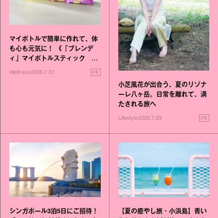
マイボトルで簡単に作れて、体
も心も元気に！ 《「ブレンデ
ィ」マイボトルスティック い
いこと毎日》シリーズが誕生
PR
Wellness
2026.7.27
小芝風花が出合う、夏のリゾナ
ーレ八ヶ岳。日常を離れて、満
たされる旅へ
PR
Lifestyle
2026.7.23
シンガポール3泊5日にご招待！
【夏の癒やし旅・小浜島】青い