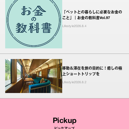
「ペットとの暮らしに必要なお金の
こと」｜お金の教科書Vol.97
Lifestyle
2026.8.4
移動＆滞在を旅の目的に！癒しの極
上ショートトリップを
Lifestyle
2026.8.2
Pickup
ピックアップ