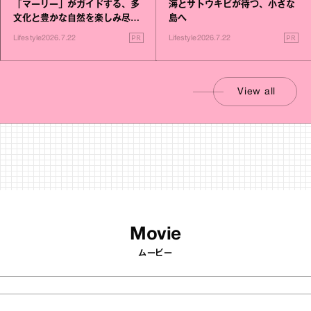
「マーリー」がガイドする、多
海とサトウキビが待つ、小さな
文化と豊かな自然を楽しみ尽く
島へ
す旅
PR
PR
Lifestyle
2026.7.22
Lifestyle
2026.7.22
View all
Movie
ムービー