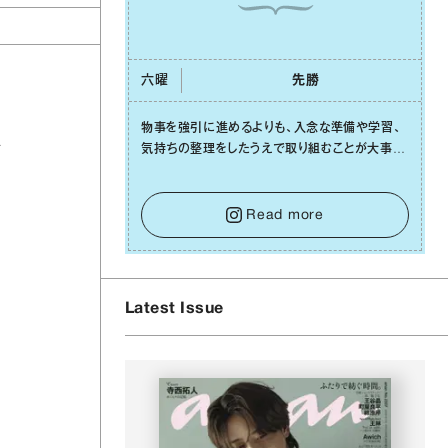
六曜
先勝
物事を強引に進めるよりも、⼊念な準備や学習、
を
気持ちの整理をしたうえで取り組むことが⼤事な
⽇です。先の⾒えない不安に⼼が曇ってしまって
も焦らないで。意思を伝える⼯夫をしたり、あなた
⾃⾝や疲れていそうな⼈をいたわることに時間を
Read more
使いましょう。ここでしっかりとエネルギーを蓄
え、困難を乗り越える⼒に変えましょう。
Latest Issue