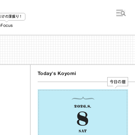
bだけの深掘り！
e
Focus
Today's Koyomi
今日の暦
2026
.
8
.
8
SAT