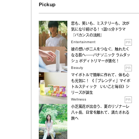
Pickup
恋も、笑いも、ミステリーも。次が
気になり続ける！ 1話15分ドラマ
『バカンスの法則』
Entertainment
PR
彼の想いが二人をつなぐ。触れたく
なる肌へ──パナソニック ラムダッ
シュ ボディトリマーが進化！
Beauty
PR
マイボトルで簡単に作れて、体も心
も元気に！ 《「ブレンディ」マイボ
トルスティック いいこと毎日》シ
リーズが誕生
Wellness
PR
小芝風花が出合う、夏のリゾナーレ
八ヶ岳。日常を離れて、満たされる
旅へ