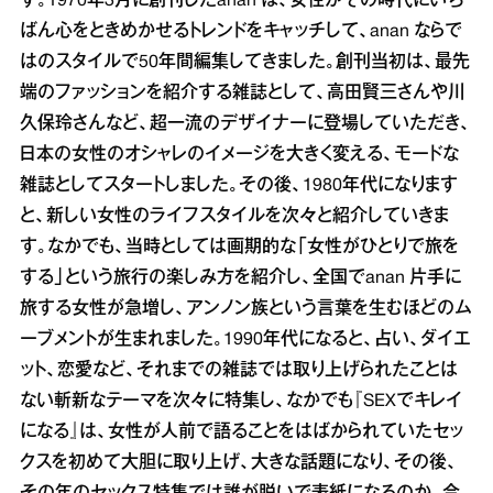
す。1970年3月に創刊したanan は、女性がその時代にいち
ばん心をときめかせるトレンドをキャッチして、anan ならで
はのスタイルで50年間編集してきました。創刊当初は、最先
端のファッションを紹介する雑誌として、高田賢三さんや川
久保玲さんなど、超一流のデザイナーに登場していただき、
日本の女性のオシャレのイメージを大きく変える、モードな
雑誌としてスタートしました。その後、1980年代になります
と、新しい女性のライフスタイルを次々と紹介していきま
す。なかでも、当時としては画期的な「女性がひとりで旅を
する」という旅行の楽しみ方を紹介し、全国でanan 片手に
旅する女性が急増し、アンノン族という言葉を生むほどのム
ーブメントが生まれました。1990年代になると、占い、ダイエ
ット、恋愛など、それまでの雑誌では取り上げられたことは
ない斬新なテーマを次々に特集し、なかでも『SEXでキレイ
になる』は、女性が人前で語ることをはばかられていたセッ
クスを初めて大胆に取り上げ、大きな話題になり、その後、