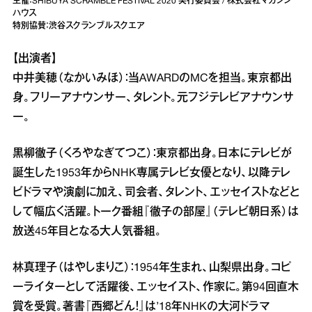
主催：SHIBUYA SCRAMBLE FESTIVAL 2020 実行委員会 / 株式会社マガジン
ハウス
特別協賛：渋谷スクランブルスクエア
【出演者】
中井美穂（なかいみほ）：当AWARDのMCを担当。東京都出
身。フリーアナウンサー、タレント。元フジテレビアナウンサ
ー。
黒柳徹子（くろやなぎてつこ）：東京都出身。日本にテレビが
誕生した1953年からNHK専属テレビ女優となり、以降テレ
ビドラマや演劇に加え、司会者、タレント、エッセイストなどと
して幅広く活躍。トーク番組『徹子の部屋』（テレビ朝日系）は
放送45年目となる大人気番組。
林真理子（はやしまりこ）：1954年生まれ、山梨県出身。コピ
ーライターとして活躍後、エッセイスト、作家に。第94回直木
賞を受賞。著書『西郷どん！』は’18年NHKの大河ドラマ