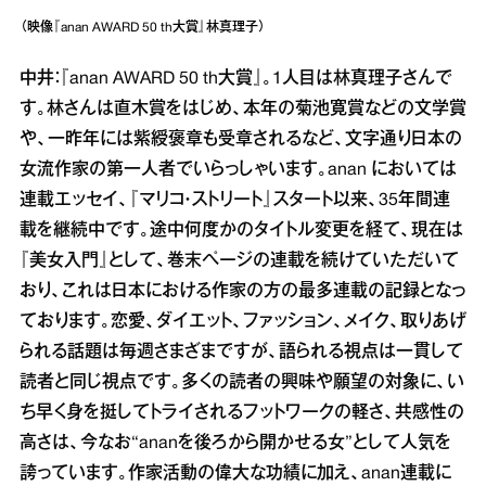
（映像『anan AWARD 50 th大賞』林真理子）
中井：『anan AWARD 50 th大賞』。1人目は林真理子さんで
す。林さんは直木賞をはじめ、本年の菊池寛賞などの文学賞
や、一昨年には紫綬褒章も受章されるなど、文字通り日本の
女流作家の第一人者でいらっしゃいます。anan においては
連載エッセイ、『マリコ・ストリート』スタート以来、35年間連
載を継続中です。途中何度かのタイトル変更を経て、現在は
『美女入門』として、巻末ページの連載を続けていただいて
おり、これは日本における作家の方の最多連載の記録となっ
ております。恋愛、ダイエット、ファッション、メイク、取りあげ
られる話題は毎週さまざまですが、語られる視点は一貫して
読者と同じ視点です。多くの読者の興味や願望の対象に、い
ち早く身を挺してトライされるフットワークの軽さ、共感性の
高さは、今なお“ananを後ろから開かせる女”として人気を
誇っています。作家活動の偉大な功績に加え、anan連載に