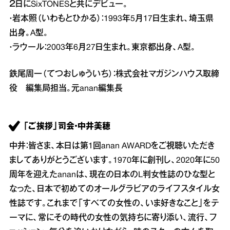
２日にSixTONESと共にデビュー。
・岩本照（いわもとひかる）：1993年5月17日生まれ、埼玉県
出身。A型。
・ラウール：2003年6月27日生まれ。東京都出身、A型。
鉄尾周一（てつおしゅういち）：株式会社マガジンハウス取締
役 編集局担当。元anan編集長
「ご挨拶」司会・中井美穂
中井：皆さま、本日は第1回anan AWARDをご視聴いただき
ましてありがとうございます。1970年に創刊し、2020年に50
周年を迎えたananは、現在の日本のL判女性誌のひな型と
なった、日本で初めてのオールグラビアのライフスタイル女
性誌です。これまで「すべての女性の、いま好きなこと」をテ
ーマに、常にその時代の女性の気持ちに寄り添い、流行、フ