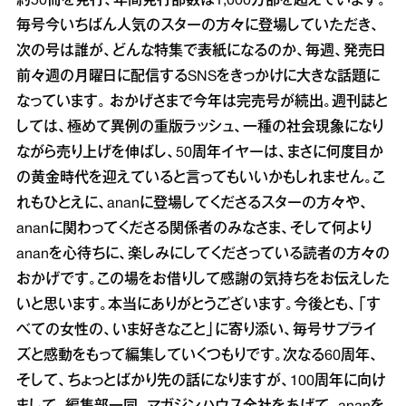
約50冊を発行、年間発行部数は1,000万部を超えています。
毎号今いちばん人気のスターの方々に登場していただき、
次の号は誰が、どんな特集で表紙になるのか、毎週、発売日
前々週の月曜日に配信するSNSをきっかけに大きな話題に
なっています。 おかげさまで今年は完売号が続出。週刊誌と
しては、極めて異例の重版ラッシュ、一種の社会現象になり
ながら売り上げを伸ばし、50周年イヤーは、まさに何度目か
の黄金時代を迎えていると言ってもいいかもしれません。こ
れもひとえに、ananに登場してくださるスターの方々や、
ananに関わってくださる関係者のみなさま、そして何より
ananを心待ちに、楽しみにしてくださっている読者の方々の
おかげです。この場をお借りして感謝の気持ちをお伝えした
いと思います。本当にありがとうございます。今後とも、「す
べての女性の、いま好きなこと」に寄り添い、毎号サプライ
ズと感動をもって編集していくつもりです。次なる60周年、
そして、ちょっとばかり先の話になりますが、100周年に向け