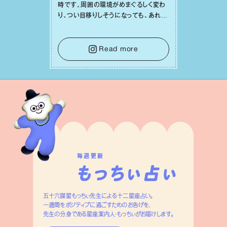
時です。周囲の環境がめまぐるしく変わ
り、つい⽬移りしそうになっても、あれこ
れ迷う必要はありません。余計なノイズ
をそっと⼿放し、⽬の前のことに集中しま
しょう。そのブレない決意が、あなたにと
Read more
って有意義で安定した成果を引き寄せま
す。
毎週更新
五十六謀星もっちぃ先生による十二星座占い。
一週間をポジティブに過ごすためのお告げを、
先生の分身である星座案内人・もっちぃがお届けします。