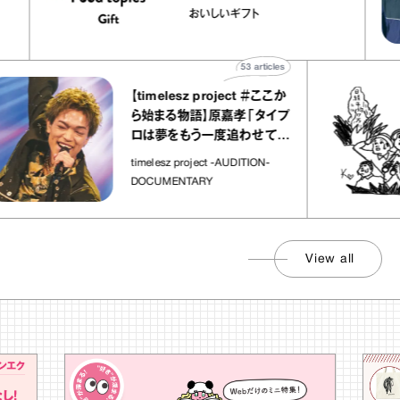
chico
｜真野知子の「おいしいギフ
おいしいギフト
ト」
53
articles
【timelesz project ＃ここか
ら始まる物語】原嘉孝「タイプ
ロは夢をもう一度追わせてく
れた場所」
timelesz project -AUDITION-
DOCUMENTARY
View all