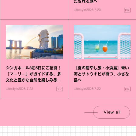
たされる旅へ
PR
Lifestyle
2026.7.23
シンガポール3泊5日にご招待！
【夏の癒やし旅・小浜島】青い
「マーリー」がガイドする、多
海とサトウキビが待つ、小さな
文化と豊かな自然を楽しみ尽く
島へ
す旅
PR
PR
Lifestyle
2026.7.22
Lifestyle
2026.7.22
View all