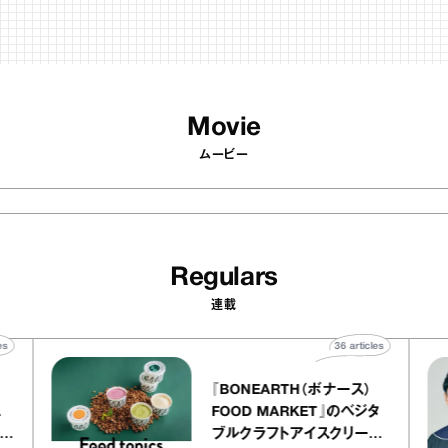
Movie
ムービー
Regulars
連載
40
articles
36
articles
『BONEARTH（ボナース）
 アトリエ
FOOD MARKET』のベジタ
ープ キャ
ブルクラフトアイスクリーム