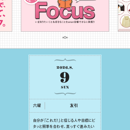
2026
.
8
.
9
SUN
六曜
友引
⾃分が「これだ！」と信じる⼈や⽬標にピ
タッと照準を合わせ、真っすぐ進みたい