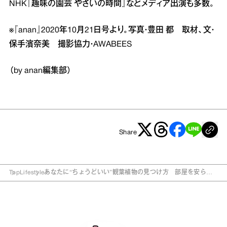
NHK『趣味の園芸 やさいの時間』などメディア出演も多数。
※『anan』2020年10月21日号より。写真・豊田 都 取材、文・
保手濱奈美 撮影協力・AWABEES
（by anan編集部）
Share
Top
Lifestyle
あなたに“ちょうどいい”観葉植物の見つけ方 部屋を安らぎ
の空間に