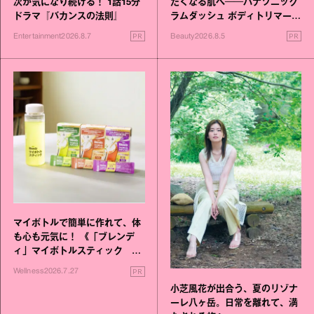
次が気になり続ける！ 1話15分
たくなる肌へ──パナソニック
ドラマ『バカンスの法則』
ラムダッシュ ボディトリマーが
進化！
PR
PR
Entertainment
2026.8.7
Beauty
2026.8.5
マイボトルで簡単に作れて、体
も心も元気に！ 《「ブレンデ
ィ」マイボトルスティック い
いこと毎日》シリーズが誕生
PR
Wellness
2026.7.27
小芝風花が出合う、夏のリゾナ
ーレ八ヶ岳。日常を離れて、満