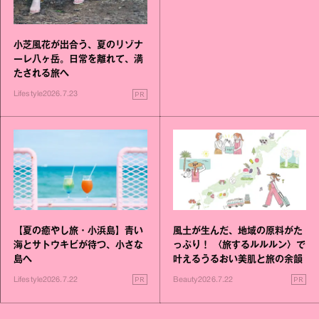
小芝風花が出合う、夏のリゾナ
ーレ八ヶ岳。日常を離れて、満
たされる旅へ
PR
Lifestyle
2026.7.23
【夏の癒やし旅・小浜島】青い
風土が生んだ、地域の原料がた
海とサトウキビが待つ、小さな
っぷり！ 〈旅するルルルン〉で
島へ
叶えるうるおい美肌と旅の余韻
PR
PR
Lifestyle
2026.7.22
Beauty
2026.7.22