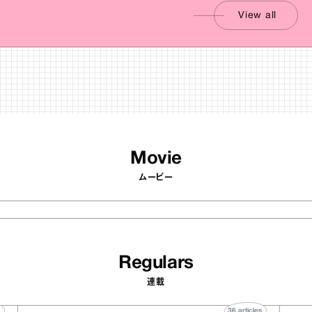
View all
Movie
ムービー
Regulars
連載
rticles
36
articles