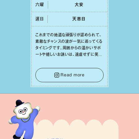
六曜
⼤安
選日
天恩⽇
これまでの地道な頑張りが認められて、
素敵なチャンスの波が⼀気に巡ってくる
タイミングです。周囲からの温かいサポ
ートや嬉しいお誘いは、遠慮せずに笑顔
で受け取りましょう。みんなと⼀緒に幸
せになっていくイメージを持って⼀歩を
踏み出して。⼀⼈⼀⼈の良いところが混
Read more
ざり合い、ハッピーな未来が形作られて
いきます。