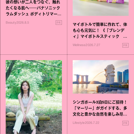
彼の想いが二人をつなぐ。触れ
たくなる肌へ──パナソニック
ラムダッシュ ボディトリマーが
進化！
PR
Beauty
2026.8.5
マイボトルで簡単に作れて、体
も心も元気に！ 《「ブレンデ
ィ」マイボトルスティック い
いこと毎日》シリーズが誕生
PR
Wellness
2026.7.27
シンガポール3泊5日にご招待！
「マーリー」がガイドする、多
文化と豊かな自然を楽しみ尽く
す旅
PR
Lifestyle
2026.7.22