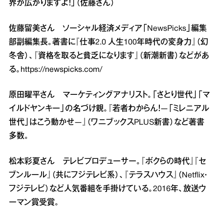
界が広がりますよ！」（佐藤さん）
佐藤留美さん ソーシャル経済メディア「NewsPicks」編集
部副編集長。著書に『仕事2.0 人生100年時代の変身力』（幻
冬舎）、『資格を取ると貧乏になります』（新潮新書）などがあ
る。
https://newspicks.com/
原田曜平さん マーケティングアナリスト。「さとり世代」「マ
イルドヤンキー」の名づけ親。『若者わからん！―「ミレニアル
世代」はこう動かせ―』（ワニブックスPLUS新書）など著書
多数。
松本彩夏さん テレビプロデューサー。『ボクらの時代』『セ
ブンルール』（共にフジテレビ系）、『テラスハウス』（Netflix・
フジテレビ）など人気番組を手掛けている。2016年、放送ウ
ーマン賞受賞。