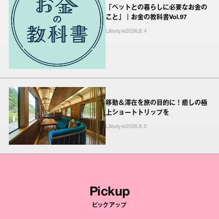
「ペットとの暮らしに必要なお金の
こと」｜お金の教科書Vol.97
Lifestyle
2026.8.4
移動＆滞在を旅の目的に！癒しの極
上ショートトリップを
Lifestyle
2026.8.2
Pickup
ピックアップ