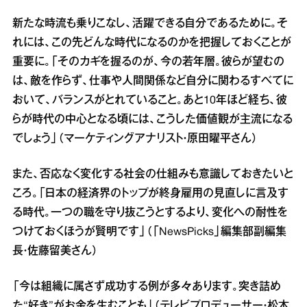
新たな時流も乗りこなし、活躍できる自分であるために。そ
れには、この先どんな時代になるのかを把握しておくことが
重要に。「そのカギを握るのが、今の若年層。彼らが望むの
は、敵を作らず、仕事や人間関係など自分に関わるすべてに
おいて、バランスがとれていること。あと10年ほど経ち、彼
らが時代の中心となる頃には、こうした価値観が主流になる
でしょう」（マーケティングアナリスト・原田曜平さん）
また、否応なく変化する社会の仕組みも意識しておきたいと
ころ。「日本の経済界のトップが終身雇用の見直しに言及す
る時代。一つの職を守り抜こうとするより、変化への耐性を
つけておくほうが賢明です」（「NewsPicks」編集部副編集
長・佐藤留美さん）
「今は組織に属さず成功する例が多々あります。突き詰め
た“好き”がお金を生むことも」（テレビプロデューサー・松本