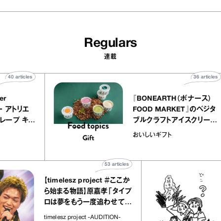
Regulars
連載
40
articles
36
a
atelier
『BONEARTH（ボナー
クアリー アトリエ
FOOD MARKET』の
のミルクレープ キャ
ブルクラフトアイスク
ーユほか｜chico
｜真野知子の「おいし
物
おいしいギフト
な宝物”
ト」
53
articles
【timelesz project ＃ここか
「
ら始まる物語】原嘉孝「タイプ
さ
ロは夢をもう一度追わせてく
れた場所」
社
timelesz project -AUDITION-