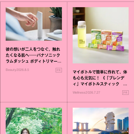
彼の想いが二人をつなぐ。触れ
たくなる肌へ──パナソニック
ラムダッシュ ボディトリマーが
進化！
PR
Beauty
2026.8.5
マイボトルで簡単に作れて、体
も心も元気に！ 《「ブレンデ
ィ」マイボトルスティック い
いこと毎日》シリーズが誕生
PR
Wellness
2026.7.27