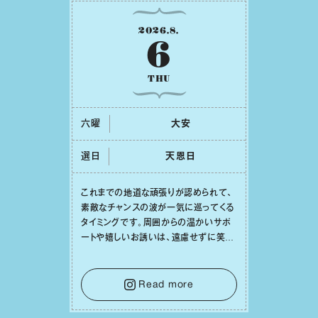
2026
.
8
.
6
THU
六曜
⼤安
選日
天恩⽇
これまでの地道な頑張りが認められて、
素敵なチャンスの波が⼀気に巡ってくる
タイミングです。周囲からの温かいサポ
ートや嬉しいお誘いは、遠慮せずに笑顔
で受け取りましょう。みんなと⼀緒に幸
せになっていくイメージを持って⼀歩を
踏み出して。⼀⼈⼀⼈の良いところが混
Read more
ざり合い、ハッピーな未来が形作られて
いきます。