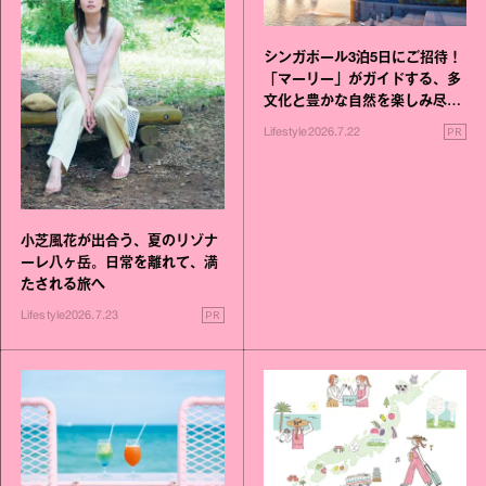
シンガポール3泊5日にご招待！
「マーリー」がガイドする、多
文化と豊かな自然を楽しみ尽く
す旅
PR
Lifestyle
2026.7.22
小芝風花が出合う、夏のリゾナ
ーレ八ヶ岳。日常を離れて、満
たされる旅へ
PR
Lifestyle
2026.7.23