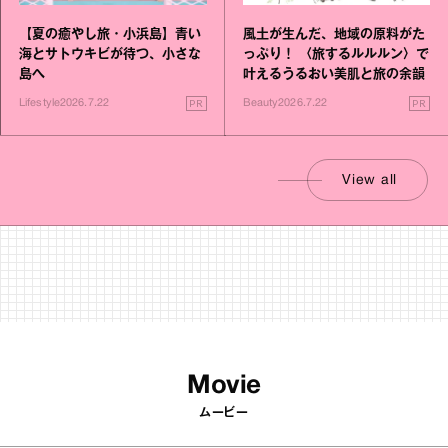
【夏の癒やし旅・小浜島】青い
風土が生んだ、地域の原料がた
海とサトウキビが待つ、小さな
っぷり！ 〈旅するルルルン〉で
島へ
叶えるうるおい美肌と旅の余韻
PR
PR
Lifestyle
2026.7.22
Beauty
2026.7.22
View all
Movie
ムービー