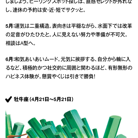
しましょう。ヒーリングスポット探しは、直感セレクトが外れな
し。連休の予約は安・近・短でサクッと。
5月：
運気は二重構造。表向きは平穏ながら、水面下では改革
の足音がひたひたと。人に見えない努力や準備が不可欠。
相談はA型へ。
6月：
和気あいあいムード。元気に挨拶する、自分から輪に入
るなど、積極的かつ社交的に周囲と関わるほど、有形無形の
ハピネス体験が。懸賞やくじは引きで勝負！
牡牛座（4月21日～5月21日）