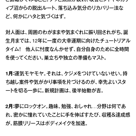
と俯瞰してみること。フッと焦点が絞れ、改善ヒントやネガテ
ィブ沼からの脱出ルート、落ち込み気分のリカバリー法な
ど、何かにハタと気づくはず。
対人面は、周囲のわがままや気まぐれに振り回されがち。誕
生月までは、12年に一度の大幸運期に向けたチュートリアル
タイム！ 他人に忖度なんかせず、自分自身のために全時間
を使ってください。巣立ちや独立の準備もマスト。
1月：
運気モヤモヤ。それは、ケジメをつけていないせい。持
ち越し案件や気がかり事項を片づけるのが、幸先よいスタ
ートを切る一歩に。新規計画は、後半始動が吉。
2月：
夢にロックオン。趣味、勉強、おしゃれ…分野は何であ
れ、密かに憧れていたことに手を伸ばすたび、収穫＆達成感
が。筋膜リリースはボディメイクを加速。