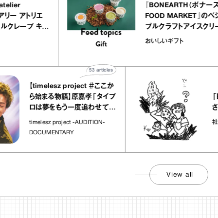
UALLY atelier
『BONEARTH
LE（イクアリー アトリエ
FOOD MARK
レ）』のミルクレープ キャ
ブルクラフトア
ルバニーユほか｜chico
｜真野知子の「
子な宝物
おいしいギフト
お菓子な宝物”
ト」
53
articles
【timelesz project ＃ここか
「日経平
ら始まる物語】原嘉孝「タイプ
さんが解
ロは夢をもう一度追わせてく
れた場所」
社会のじか
timelesz project -AUDITION-
DOCUMENTARY
View all