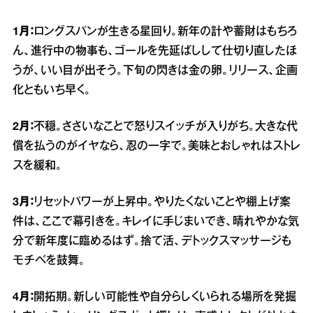
1月：
ロングスパンが生きる星回り。新年の計や蓄財はもちろ
ん、進行中の物事も、ゴールを先延ばしして仕切り直したほ
うが、いい目が出そう。下旬の閃きは金の卵。リリース、企画
化ともいち早く。
2月：
不穏。ささいなことで怒りスイッチが入りがち。大きな代
償を払うのがイヤなら、忍の一字で。美味とおしゃれはストレ
スを緩和。
3月：
リセットパワーが上昇中。やりたくないことや棚上げ案
件は、ここで幕引きを。キレイに手じまいでき、晴れやかな気
分で新年度に臨めるはず。捨て活、デトックスマッサージも
モチベを鼓舞。
4月：
開拓期。新しい可能性や自分らしくいられる場所を発掘