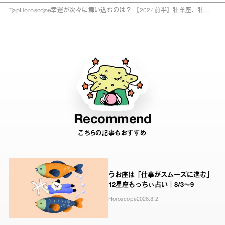
Top
Horoscope
幸運が次々に舞い込むのは？ 【2024前半】牡羊座、牡牛
座、双子座の全体運
Recommend
こちらの記事もおすすめ
うお座は「仕事がスムーズに進む」
12星座もっちぃ占い｜8/3～9
Horoscope
2026.8.2