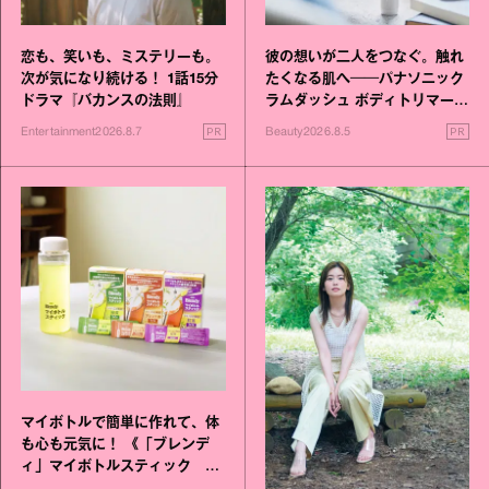
恋も、笑いも、ミステリーも。
彼の想いが二人をつなぐ。触れ
次が気になり続ける！ 1話15分
たくなる肌へ──パナソニック
ドラマ『バカンスの法則』
ラムダッシュ ボディトリマーが
進化！
PR
PR
Entertainment
2026.8.7
Beauty
2026.8.5
マイボトルで簡単に作れて、体
も心も元気に！ 《「ブレンデ
ィ」マイボトルスティック い