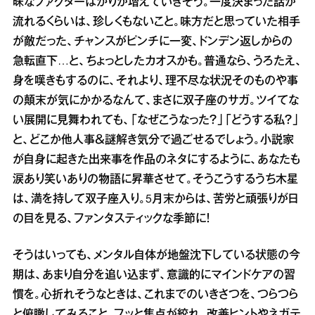
昧なファクターばかりが増えていきそう。一度決まった話が
流れるくらいは、珍しくもないこと。味方だと思っていた相手
が敵だった、チャンスがピンチに一変、ドンデン返しからの
急転直下…と、ちょっとしたカオスかも。普通なら、うろたえ、
身を嘆きもするのに、それより、理不尽な状況そのものや事
の顛末が気にかかるなんて、まさに双子座のサガ。ツイてな
い展開に見舞われても、「なぜこうなった？」「どうする私？」
と、どこか他人事＆謎解き気分で過ごせるでしょう。小説家
が自身に起きた出来事を作品のネタにするように、あなたも
涙あり笑いありの物語に昇華させて。そうこうするうち木星
は、満を持して双子座入り。5月末からは、苦労と頑張りが日
の目を見る、ファンタスティックな季節に！
そうはいっても、メンタル自体が地盤沈下している状態の今
期は、あまり自分を追い込まず、意識的にマインドケアの習
慣を。心折れそうなときは、これまでのいきさつを、つらつら