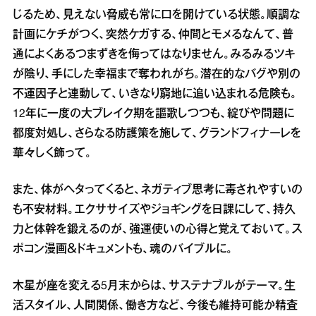
じるため、見えない脅威も常に口を開けている状態。順調な
計画にケチがつく、突然ケガする、仲間とモメるなんて、普
通によくあるつまずきを侮ってはなりません。みるみるツキ
が陰り、手にした幸福まで奪われがち。潜在的なバグや別の
不運因子と連動して、いきなり窮地に追い込まれる危険も。
12年に一度の大ブレイク期を謳歌しつつも、綻びや問題に
都度対処し、さらなる防護策を施して、グランドフィナーレを
華々しく飾って。
また、体がヘタってくると、ネガティブ思考に毒されやすいの
も不安材料。エクササイズやジョギングを日課にして、持久
力と体幹を鍛えるのが、強運使いの心得と覚えておいて。ス
ポコン漫画＆ドキュメントも、魂のバイブルに。
木星が座を変える5月末からは、サステナブルがテーマ。生
活スタイル、人間関係、働き方など、今後も維持可能か精査