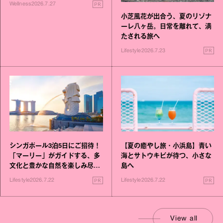
いこと毎日》シリーズが誕生
PR
Wellness
2026.7.27
小芝風花が出合う、夏のリゾナ
ーレ八ヶ岳。日常を離れて、満
たされる旅へ
PR
Lifestyle
2026.7.23
シンガポール3泊5日にご招待！
【夏の癒やし旅・小浜島】青い
「マーリー」がガイドする、多
海とサトウキビが待つ、小さな
文化と豊かな自然を楽しみ尽く
島へ
す旅
PR
PR
Lifestyle
2026.7.22
Lifestyle
2026.7.22
View all