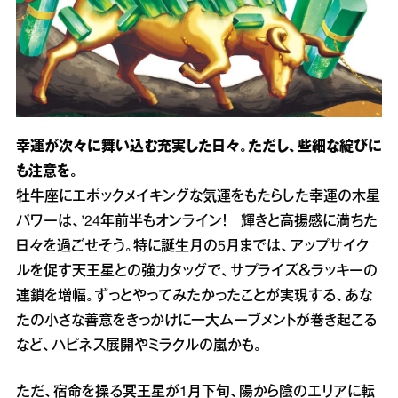
幸運が次々に舞い込む充実した日々。ただし、些細な綻びに
も注意を。
牡牛座にエポックメイキングな気運をもたらした幸運の木星
パワーは、’24年前半もオンライン！ 輝きと高揚感に満ちた
日々を過ごせそう。特に誕生月の5月までは、アップサイク
ルを促す天王星との強力タッグで、サプライズ＆ラッキーの
連鎖を増幅。ずっとやってみたかったことが実現する、あな
たの小さな善意をきっかけに一大ムーブメントが巻き起こる
など、ハピネス展開やミラクルの嵐かも。
ただ、宿命を操る冥王星が1月下旬、陽から陰のエリアに転