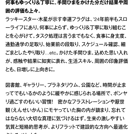
何事もゆっくり＆丁寧に。手間ひまをかけた分だけ結果や周
囲の評価も上々。
ラッキースター・木星が示す幸運フラグは、’24年前半もスロ
ーライフにあり。何事によらず、ゆっくり＆丁寧に取り組むこ
とを心がけて。タスク処理は言うまでもなく、食事に身支度、
通勤通学の足取り、始業前の段取り、スケジュール確認、細
ごまとしたやり取り…etc。かけた手間ひま、込めた思い入れ
が、感触や結果に如実に表れ、生活スキル、周囲の印象評価
とも、日増しに上向きに。
図書館、ギャラリー、プラネタリウム、公園など、時間が止ま
ってでもいるかのように緩やかに感じられる場所で、ボンヤ
リ過ごすのもいい習慣！ 密かなフラストレーションや厭世
観（えんせいかん）にモヤっていた胸の内が鎮まり、忘れて
はならない大切な真理に気づけるはず。生来の激しやすい
気質と短絡的思考が、よりフラットで建設的な方向へ最適化