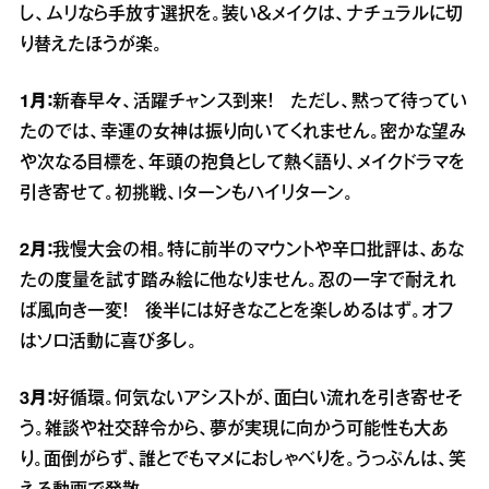
し、ムリなら手放す選択を。装い＆メイクは、ナチュラルに切
り替えたほうが楽。
1月：
新春早々、活躍チャンス到来！ ただし、黙って待ってい
たのでは、幸運の女神は振り向いてくれません。密かな望み
や次なる目標を、年頭の抱負として熱く語り、メイクドラマを
引き寄せて。初挑戦、Iターンもハイリターン。
2月：
我慢大会の相。特に前半のマウントや辛口批評は、あな
たの度量を試す踏み絵に他なりません。忍の一字で耐えれ
ば風向き一変！ 後半には好きなことを楽しめるはず。オフ
はソロ活動に喜び多し。
3月：
好循環。何気ないアシストが、面白い流れを引き寄せそ
う。雑談や社交辞令から、夢が実現に向かう可能性も大あ
り。面倒がらず、誰とでもマメにおしゃべりを。うっぷんは、笑