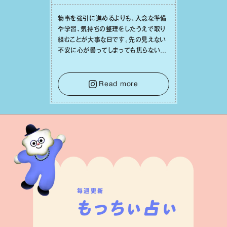
物事を強引に進めるよりも、⼊念な準備
や学習、気持ちの整理をしたうえで取り
組むことが⼤事な⽇です。先の⾒えない
不安に⼼が曇ってしまっても焦らない
で。意思を伝える⼯夫をしたり、あなた⾃
⾝や疲れていそうな⼈をいたわることに
時間を使いましょう。ここでしっかりとエ
Read more
ネルギーを蓄え、困難を乗り越える⼒に
変えましょう。
毎週更新