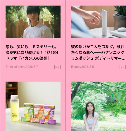
恋も、笑いも、ミステリーも。
彼の想いが二人をつなぐ。触れ
次が気になり続ける！ 1話15分
たくなる肌へ──パナソニック
ドラマ『バカンスの法則』
ラムダッシュ ボディトリマーが
進化！
PR
PR
Entertainment
2026.8.7
Beauty
2026.8.5