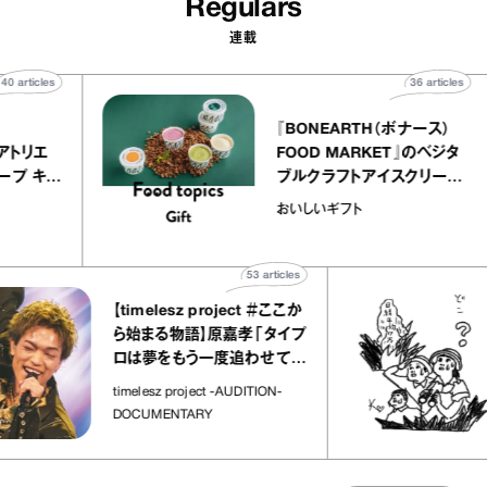
Regulars
連載
40
articles
36
arti
elier
『BONEARTH（ボナース
アリー アトリエ
FOOD MARKET』のベ
ルクレープ キャ
ブルクラフトアイスクリ
ほか｜chico
｜真野知子の「おいしい
おいしいギフト
宝物”
ト」
53
articles
【timelesz project ＃ここか
ら始まる物語】原嘉孝「タイプ
ロは夢をもう一度追わせてく
れた場所」
timelesz project -AUDITION-
DOCUMENTARY