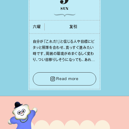
SUN
六曜
友引
⾃分が「これだ！」と信じる⼈や⽬標にピ
タッと照準を合わせ、真っすぐ進みたい
時です。周囲の環境がめまぐるしく変わ
り、つい⽬移りしそうになっても、あれこ
れ迷う必要はありません。余計なノイズ
をそっと⼿放し、⽬の前のことに集中しま
しょう。そのブレない決意が、あなたにと
Read more
って有意義で安定した成果を引き寄せま
す。