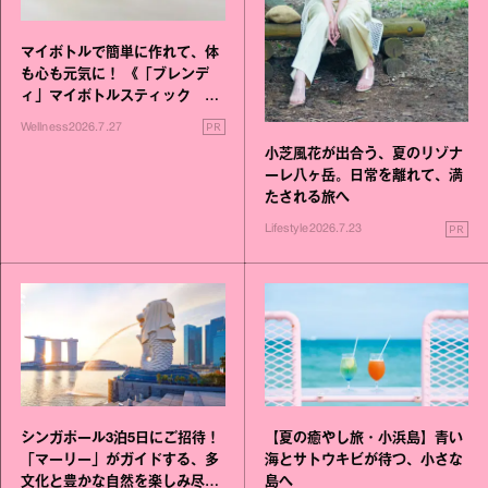
マイボトルで簡単に作れて、体
も心も元気に！ 《「ブレンデ
ィ」マイボトルスティック い
いこと毎日》シリーズが誕生
PR
Wellness
2026.7.27
小芝風花が出合う、夏のリゾナ
ーレ八ヶ岳。日常を離れて、満
たされる旅へ
PR
Lifestyle
2026.7.23
シンガポール3泊5日にご招待！
【夏の癒やし旅・小浜島】青い
「マーリー」がガイドする、多
海とサトウキビが待つ、小さな
文化と豊かな自然を楽しみ尽く
島へ