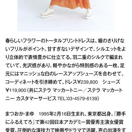
春らしいフラワーのトータルプリントドレスは、裾のさりげな
いフリルがポイント。甘すぎないデザインで、シルエットをよ
り立体的で表情豊かに仕立てる。羽二重のシルクで編まれ
ていて、光沢感があり、軽やかながら特別感のある一枚。足
元にはマニッシュな白のレースアップシューズを合わせて、
コーディネートを引き締めて。ドレス￥239,800 シューズ
￥119,900（共にステラ マッカートニー／ステラ マッカート
ニー カスタマーサービス TEL：03・4579・6139）
まつおか・まゆ 1995年2月16日生まれ、東京都出身。『勝手
にふるえてろ』で第42回日本アカデミー賞優秀主演女優賞
受賞。圧倒的な演技力で映画やドラマで活躍。声の出演をす