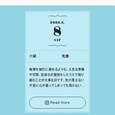
2026
.
8
.
8
SAT
六曜
先勝
物事を強引に進めるよりも、⼊念な準備
や学習、気持ちの整理をしたうえで取り
組むことが⼤事な⽇です。先の⾒えない
不安に⼼が曇ってしまっても焦らない
で。意思を伝える⼯夫をしたり、あなた⾃
⾝や疲れていそうな⼈をいたわることに
時間を使いましょう。ここでしっかりとエ
Read more
ネルギーを蓄え、困難を乗り越える⼒に
変えましょう。