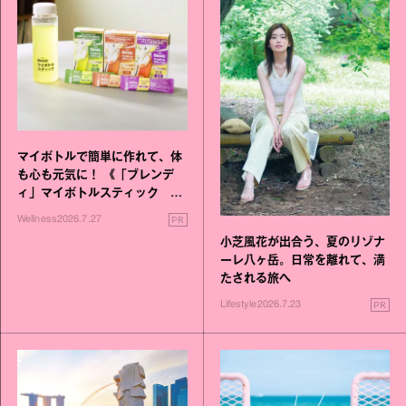
マイボトルで簡単に作れて、体
も心も元気に！ 《「ブレンデ
ィ」マイボトルスティック い
いこと毎日》シリーズが誕生
PR
Wellness
2026.7.27
小芝風花が出合う、夏のリゾナ
ーレ八ヶ岳。日常を離れて、満
たされる旅へ
PR
Lifestyle
2026.7.23