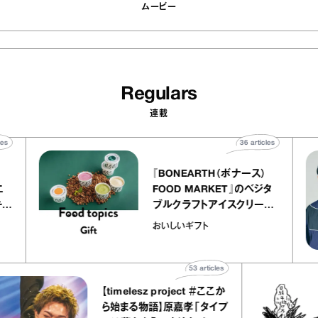
ムービー
Regulars
連載
40
articles
36
articles
『BONEARTH（ボナース）
アトリエ
FOOD MARKET』のベジタ
ープ キャ
ブルクラフトアイスクリーム
chico
｜真野知子の「おいしいギフ
おいしいギフト
ト」
53
articles
【timelesz project ＃ここか
ら始まる物語】原嘉孝「タイプ