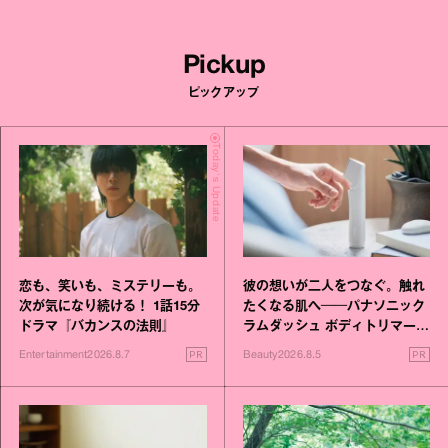
Pickup
ピックアップ
Today's Update
恋も、笑いも、ミステリーも。
彼の想いが二人をつなぐ。触れ
次が気になり続ける！ 1話15分
たくなる肌へ──パナソニック
ドラマ『バカンスの法則』
ラムダッシュ ボディトリマーが
進化！
PR
PR
Entertainment
2026.8.7
Beauty
2026.8.5