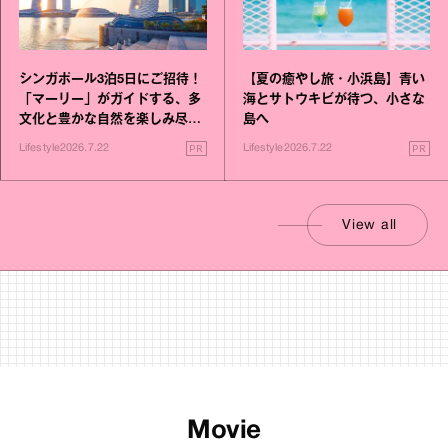
シンガポール3泊5日にご招待！
【夏の癒やし旅・小浜島】青い
「マーリー」がガイドする、多
海とサトウキビが待つ、小さな
文化と豊かな自然を楽しみ尽く
島へ
す旅
PR
PR
Lifestyle
2026.7.22
Lifestyle
2026.7.22
View all
Movie