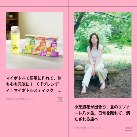
マイボトルで簡単に作れて、体
も心も元気に！ 《「ブレンデ
ィ」マイボトルスティック い
いこと毎日》シリーズが誕生
PR
Wellness
2026.7.27
小芝風花が出合う、夏のリゾナ
ーレ八ヶ岳。日常を離れて、満
たされる旅へ
PR
Lifestyle
2026.7.23