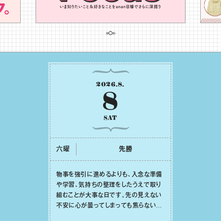
2026
.
8
.
8
SAT
六曜
先勝
物事を強引に進めるよりも、⼊念な準備
や学習、気持ちの整理をしたうえで取り
組むことが⼤事な⽇です。先の⾒えない
不安に⼼が曇ってしまっても焦らない
で。意思を伝える⼯夫をしたり、あなた⾃