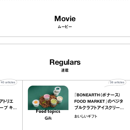
Movie
ムービー
Regulars
連載
40
articles
36
art
telier
『BONEARTH（ボナー
クアリー アトリエ
FOOD MARKET』のベ
ミルクレープ キャ
ブルクラフトアイスクリ
ユほか｜chico
｜真野知子の「おいしい
おいしいギフト
宝物”
ト」