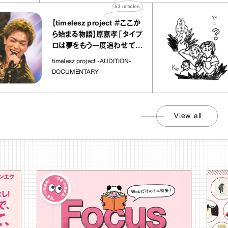
53
articles
【timelesz project ＃ここか
ら始まる物語】原嘉孝「タイプ
ロは夢をもう一度追わせてく
れた場所」
社
timelesz project -AUDITION-
DOCUMENTARY
View all