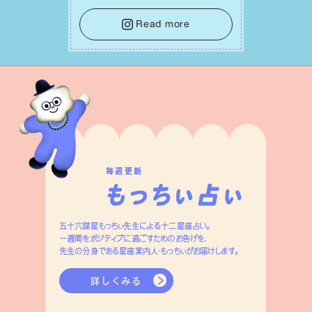
⾝や疲れていそうな⼈をいたわることに
時間を使いましょう。ここでしっかりとエ
Read more
ネルギーを蓄え、困難を乗り越える⼒に
変えましょう。
毎週更新
五十六謀星もっちぃ先生による十二星座占い。
一週間をポジティブに過ごすためのお告げを、
先生の分身である星座案内人・もっちぃがお届けします。
詳しくみる