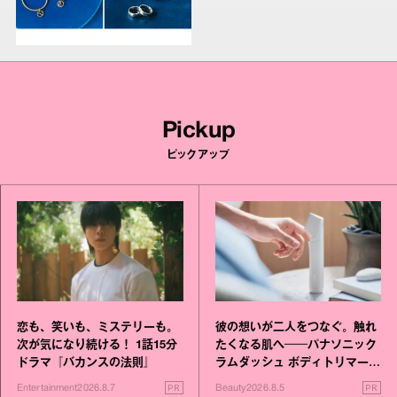
Pickup
ピックアップ
恋も、笑いも、ミステリーも。
彼の想いが二人をつなぐ。触れ
次が気になり続ける！ 1話15分
たくなる肌へ──パナソニック
ドラマ『バカンスの法則』
ラムダッシュ ボディトリマーが
進化！
PR
PR
Entertainment
2026.8.7
Beauty
2026.8.5