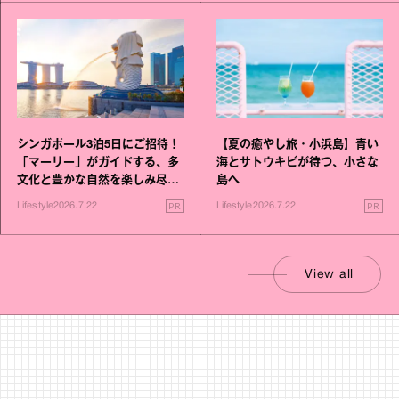
シンガポール3泊5日にご招待！
【夏の癒やし旅・小浜島】青い
「マーリー」がガイドする、多
海とサトウキビが待つ、小さな
文化と豊かな自然を楽しみ尽く
島へ
す旅
PR
PR
Lifestyle
2026.7.22
Lifestyle
2026.7.22
View all