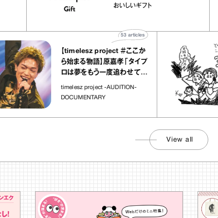
か｜chico
｜真野知子の「おいしいギ
おいしいギフト
”
ト」
53
articles
【timelesz project ＃ここか
ら始まる物語】原嘉孝「タイプ
ロは夢をもう一度追わせてく
れた場所」
timelesz project -AUDITION-
DOCUMENTARY
View all