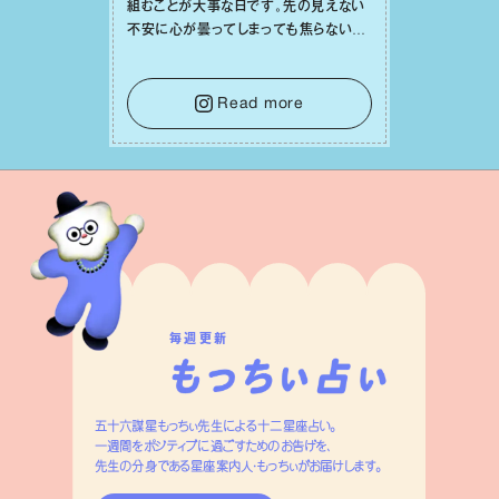
組むことが⼤事な⽇です。先の⾒えない
不安に⼼が曇ってしまっても焦らない
で。意思を伝える⼯夫をしたり、あなた⾃
⾝や疲れていそうな⼈をいたわることに
時間を使いましょう。ここでしっかりとエ
Read more
ネルギーを蓄え、困難を乗り越える⼒に
変えましょう。
毎週更新
五十六謀星もっちぃ先生による十二星座占い。
一週間をポジティブに過ごすためのお告げを、
先生の分身である星座案内人・もっちぃがお届けします。