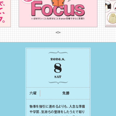
2026
.
8
.
8
SAT
六曜
先勝
物事を強引に進めるよりも、⼊念な準備
や学習、気持ちの整理をしたうえで取り