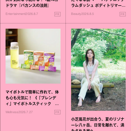
次が気になり続ける！ 1話15分
たくなる肌へ──パナソニック
ドラマ『バカンスの法則』
ラムダッシュ ボディトリマーが
進化！
PR
PR
Entertainment
2026.8.7
Beauty
2026.8.5
マイボトルで簡単に作れて、体
も心も元気に！ 《「ブレンデ
ィ」マイボトルスティック い
いこと毎日》シリーズが誕生
PR
Wellness
2026.7.27
小芝風花が出合う、夏のリゾナ
ーレ八ヶ岳。日常を離れて、満