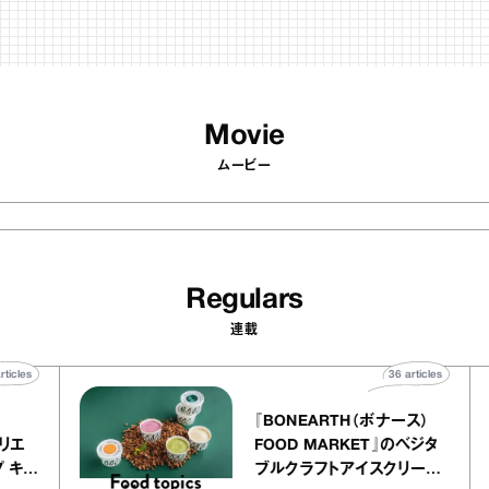
Movie
ムービー
Regulars
連載
40
articles
36
article
ier
『BONEARTH（ボナース）
リー アトリエ
FOOD MARKET』のベジタ
クレープ キャ
ブルクラフトアイスクリー