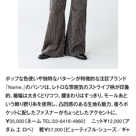
ポップな色使いや独特なパターンが特徴的な注目ブランド
『Name.』のパンツは、レトロな雰囲気のストライプ柄が印象
的。裾幅は大きくとりつつ、腰まわりはすっきり。モール糸と
いう飾り撚り糸を使用し、凸凹感のある生地も魅力。後ろポ
ケットに配したファスナーがちょっとしたアクセントに。
￥35,000（ネーム TEL：03・6416・4860） ニット￥12,000（ア
ダム エ ロペ） 靴￥57,000（ビューティフル・シューズ／ギャ