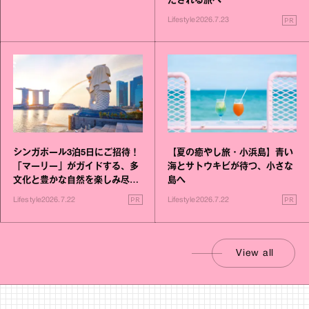
たされる旅へ
PR
Lifestyle
2026.7.23
シンガポール3泊5日にご招待！
【夏の癒やし旅・小浜島】青い
「マーリー」がガイドする、多
海とサトウキビが待つ、小さな
文化と豊かな自然を楽しみ尽く
島へ
す旅
PR
PR
Lifestyle
2026.7.22
Lifestyle
2026.7.22
View all