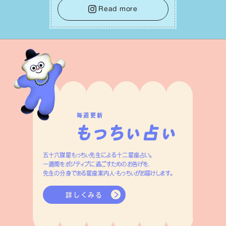
やかな姿勢が信頼を回復させ、⼈間関係
Read more
を笑顔あふれる良好なものへと変えてい
くはずです。
毎週更新
五十六謀星もっちぃ先生による十二星座占い。
一週間をポジティブに過ごすためのお告げを、
先生の分身である星座案内人・もっちぃがお届けします。
詳しくみる