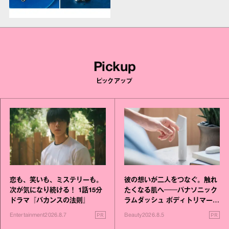
Pickup
ピックアップ
恋も、笑いも、ミステリーも。
彼の想いが二人をつなぐ。触れ
次が気になり続ける！ 1話15分
たくなる肌へ──パナソニック
ドラマ『バカンスの法則』
ラムダッシュ ボディトリマーが
進化！
PR
PR
Entertainment
2026.8.7
Beauty
2026.8.5