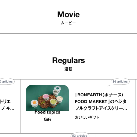
Movie
ムービー
Regulars
連載
40
articles
36
articl
lier
『BONEARTH（ボナース）
リー アトリエ
FOOD MARKET』のベジ
クレープ キャ
ブルクラフトアイスクリー
か｜chico
｜真野知子の「おいしいギ
おいしいギフト
物”
ト」
53
articles