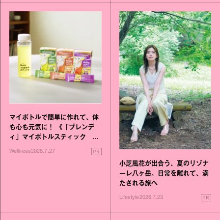
マイボトルで簡単に作れて、体
も心も元気に！ 《「ブレンデ
ィ」マイボトルスティック い
いこと毎日》シリーズが誕生
PR
Wellness
2026.7.27
小芝風花が出合う、夏のリゾナ
ーレ八ヶ岳。日常を離れて、満
たされる旅へ
PR
Lifestyle
2026.7.23