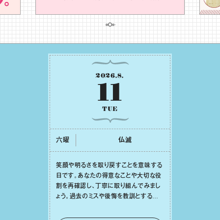
2026
.
8
.
11
TUE
六曜
仏滅
笑顔や明るさを取り戻すことを意味する
⽇です。あなたの得意なことや⼤切な役
割を再確認し、丁寧に取り組んでみまし
ょう。過去のミスや後悔を教訓とするこ
と、そして⾃分の芯を保ちながら周りの
意⾒も柔軟に受け⼊れること。そのしな