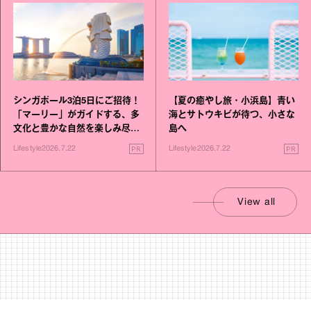
シンガポール3泊5日にご招待！
【夏の癒やし旅・小浜島】青い
「マーリー」がガイドする、多
海とサトウキビが待つ、小さな
文化と豊かな自然を楽しみ尽く
島へ
す旅
PR
PR
Lifestyle
2026.7.22
Lifestyle
2026.7.22
View all