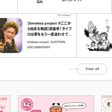
おいしいギフト
物”
ト」
53
articles
【timelesz project ＃ここか
ら始まる物語】原嘉孝「タイプ
ロは夢をもう一度追わせてく
れた場所」
timelesz project -AUDITION-
DOCUMENTARY
View all