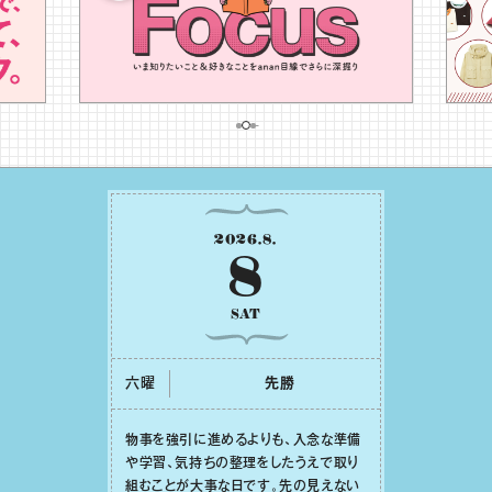
2026
.
8
.
8
SAT
六曜
先勝
物事を強引に進めるよりも、⼊念な準備
や学習、気持ちの整理をしたうえで取り
組むことが⼤事な⽇です。先の⾒えない