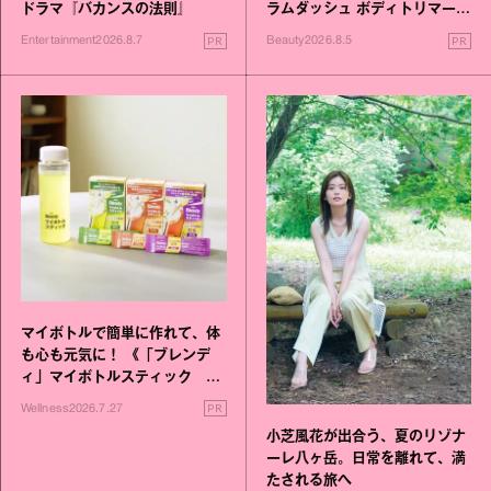
ドラマ『バカンスの法則』
ラムダッシュ ボディトリマーが
進化！
PR
PR
Entertainment
2026.8.7
Beauty
2026.8.5
マイボトルで簡単に作れて、体
も心も元気に！ 《「ブレンデ
ィ」マイボトルスティック い
いこと毎日》シリーズが誕生
PR
Wellness
2026.7.27
小芝風花が出合う、夏のリゾナ
ーレ八ヶ岳。日常を離れて、満
たされる旅へ