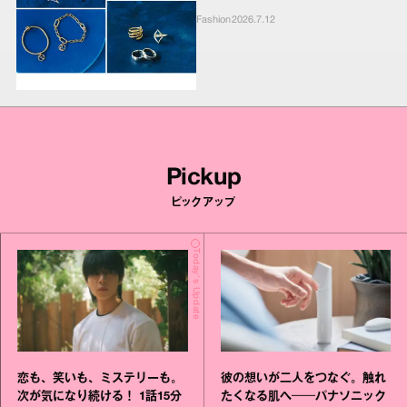
Fashion
2026.7.12
Pickup
ピックアップ
Today's Update
恋も、笑いも、ミステリーも。
彼の想いが二人をつなぐ。触れ
次が気になり続ける！ 1話15分
たくなる肌へ──パナソニック