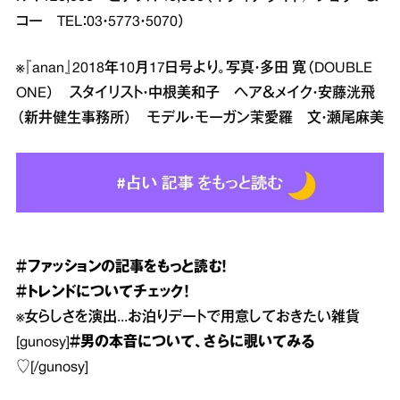
コー TEL：03・5773・5070）
※『anan』2018年10月17日号より。写真・多田 寛（DOUBLE
ONE） スタイリスト・中根美和子 ヘア＆メイク・安藤洸飛
（新井健生事務所） モデル・モーガン茉愛羅 文・瀬尾麻美
＃ファッション
の記事をもっと読む！
＃トレンド
についてチェック！
※
女らしさを演出...お泊りデートで用意しておきたい雑貨
[gunosy]
＃男の本音
について、さらに覗いてみる
♡
[/gunosy]