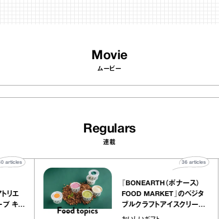
Movie
ムービー
Regulars
連載
40
articles
36
artic
lier
『BONEARTH（ボナース）
リー アトリエ
FOOD MARKET』のベジ
ルクレープ キャ
ブルクラフトアイスクリー
ほか｜chico
｜真野知子の「おいしい