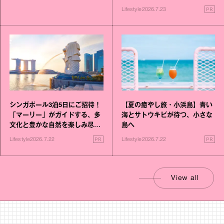
PR
Lifestyle
2026.7.23
シンガポール3泊5日にご招待！
【夏の癒やし旅・小浜島】青い
「マーリー」がガイドする、多
海とサトウキビが待つ、小さな
文化と豊かな自然を楽しみ尽く
島へ
す旅
PR
PR
Lifestyle
2026.7.22
Lifestyle
2026.7.22
View all