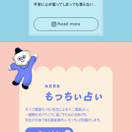
不安に⼼が曇ってしまっても焦らない
で。意思を伝える⼯夫をしたり、あなた⾃
⾝や疲れていそうな⼈をいたわることに
時間を使いましょう。ここでしっかりとエ
Read more
ネルギーを蓄え、困難を乗り越える⼒に
変えましょう。
毎週更新
五十六謀星もっちぃ先生による十二星座占い。
一週間をポジティブに過ごすためのお告げを、
先生の分身である星座案内人・もっちぃがお届けします。