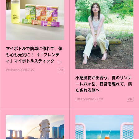
マイボトルで簡単に作れて、体
も心も元気に！ 《「ブレンデ
ィ」マイボトルスティック い
いこと毎日》シリーズが誕生
PR
Wellness
2026.7.27
小芝風花が出合う、夏のリゾナ
ーレ八ヶ岳。日常を離れて、満
たされる旅へ
PR
Lifestyle
2026.7.23