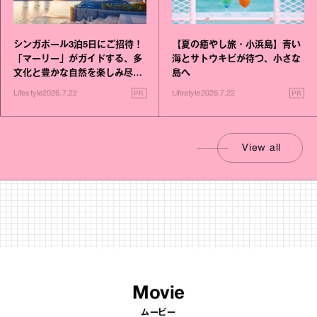
シンガポール3泊5日にご招待！
【夏の癒やし旅・小浜島】青い
「マーリー」がガイドする、多
海とサトウキビが待つ、小さな
文化と豊かな自然を楽しみ尽く
島へ
す旅
PR
PR
Lifestyle
2026.7.22
Lifestyle
2026.7.22
View all
Movie
ムービー