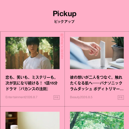
Pickup
ピックアップ
Today's Update
恋も、笑いも、ミステリーも。
彼の想いが二人をつなぐ。触れ
次が気になり続ける！ 1話15分
たくなる肌へ──パナソニック
ドラマ『バカンスの法則』
ラムダッシュ ボディトリマーが
進化！
PR
PR
Entertainment
2026.8.7
Beauty
2026.8.5