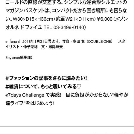
ゴールドの直線が交差する、シンプルな逆台形シルエットの
マガジンバスケットは、コンパクトだから置き場所にも困らな
い。W30×D15×H36cm（底面W21×D11cm）￥6,000（メゾン
オルネ ド フォイユ TEL：03・3499・0140）
※『anan』2018年1月31日号より。写真・多田 寛（DOUBLE ONE） スタ
イリスト・仲子菜穂 文・瀬尾麻美
（by anan編集部）
＃ファッション
の記事をさらに読みたい！
＃雑貨
について、もっと覗いてみる♡
※
7days Challenge で実感! 目に負担がかからない“軽やか
瞳ライフ”をはじめよう!