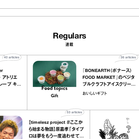
Regulars
連載
40
articles
36
art
telier
『BONEARTH（ボナース
アリー アトリエ
FOOD MARKET』のベ
ミルクレープ キャ
ブルクラフトアイスクリ
ユほか｜chico
｜真野知子の「おいしい
おいしいギフト
宝物”
ト」
53
articles
【timelesz project ＃ここか
ら始まる物語】原嘉孝「タイプ
ロは夢をもう一度追わせてく