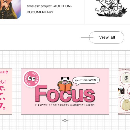
れた場所」
timelesz project -AUDITION-
DOCUMENTARY
View all