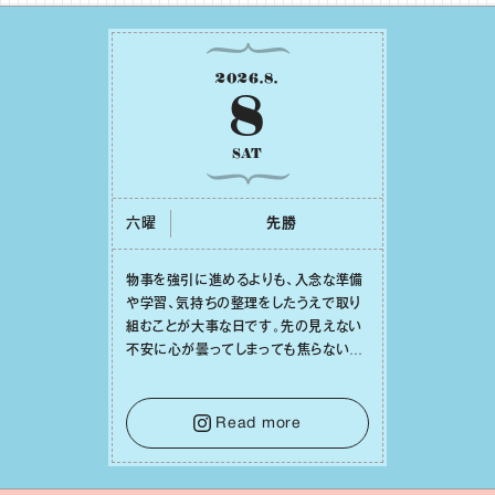
2026
.
8
.
8
SAT
六曜
先勝
物事を強引に進めるよりも、⼊念な準備
や学習、気持ちの整理をしたうえで取り
組むことが⼤事な⽇です。先の⾒えない
不安に⼼が曇ってしまっても焦らない
で。意思を伝える⼯夫をしたり、あなた⾃
⾝や疲れていそうな⼈をいたわることに
時間を使いましょう。ここでしっかりとエ
Read more
ネルギーを蓄え、困難を乗り越える⼒に
変えましょう。