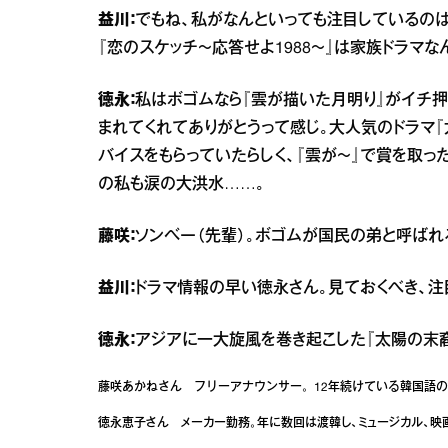
益川：
でもね、私がなんといっても注目しているのは
『恋のスケッチ～応答せよ1988～』は家族ドラマ
徳永：
私はボゴムなら『雲が描いた月明り』がイチ押
まれてくれてありがとうって感じ。大人気のドラマ
バイスをもらっていたらしく、『雲が～』で賞を取っ
の私も涙の大洪水……。
藤咲：
ソンベー（先輩）。ボゴムが国民の弟と呼ばれ
益川：
ドラマ情報の早い徳永さん。見ておくべき、注
徳永：
アジアに一大旋風を巻き起こした『太陽の末裔』
藤咲あかねさん フリーアナウンサー。12年続けている韓国語
徳永恵子さん メーカー勤務。年に数回は渡韓し、ミュージカル、映画