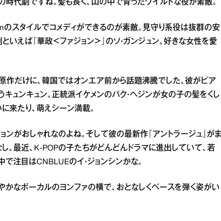
初の時代劇ですね。髪も長く、山の中で育ったワイルドな役が素敵。
cmのスタイルでコメディができるのが素敵。見守り系役は抜群の安
といえば『華政＜ファジョン＞』のソ・ガンジュン。好きな女性を愛
画が原作だけに、韓国ではオンエア前から話題沸騰でした。彼がピア
うキュンキュン。正統派イケメンのパク・ヘジンが女の子の髪をくし
いに来たり、萌えシーン満載。
ョンがおしゃれなのよね。そして彼の最新作『アントラージュ』が
し。最近、K‐POPの子たちがどんどんドラマに進出していて、若
で注目はCNBLUEのイ・ジョンシンかな。
やかなボーカルのヨンファの横で、おとなしくベースを弾く姿がい