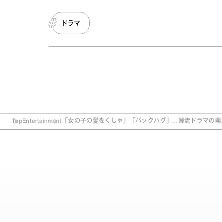
ドラマ
Top
Entertainment
「女の子の髪をくしゃ」「バックハグ」…韓流ドラマの萌