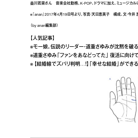
益川若菜さん 音楽会社勤務。K-POP、ドラマに加え、ミュージカル
※『anan』2017年4月19日号より。写真・天日恵美子 構成、文・今井 
（by anan編集部）
【人気記事】
※モー娘。伝説のリーダー・道重さゆみが沈黙を破
※道重さゆみ「ファンをあなどってた」 復活に向けて
※
【結婚線でズバリ判明…！】「幸せな結婚」ができ