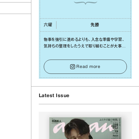
六曜
先勝
物事を強引に進めるよりも、⼊念な準備や学習、
気持ちの整理をしたうえで取り組むことが⼤事な
⽇です。先の⾒えない不安に⼼が曇ってしまって
も焦らないで。意思を伝える⼯夫をしたり、あなた
⾃⾝や疲れていそうな⼈をいたわることに時間を
Read more
使いましょう。ここでしっかりとエネルギーを蓄
え、困難を乗り越える⼒に変えましょう。
Latest Issue