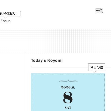
bだけの深掘り！
e
Focus
Today's Koyomi
今日の暦
2026
.
8
.
8
SAT