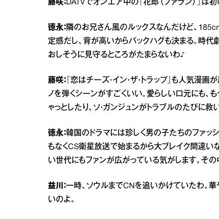
藤咲：
DATVでオンエア中の『花郎〈ファラン〉』は
徳永：
隣のお兄さん風のルックスなんだけど、185
定感だし、背が高いからバックハグも決まる。時代劇
おしそうに見守るところがたまらないわ♪
藤咲：
『恋はチーズ・イン・ザ・トラップ』も人気漫
ノを弾くシーンがすごくいい。愛らしい口元にも、も
ゃっとしたり、ソ・ガンジュンがトラブルのたびに救
徳永：
韓国のドラマには珍しく男の子たちのファッシ
もなくCS衛星放送で始まるから大ブレイク間違いな
い世代にもファンが広がっている気がします。その中
益川：
一時、ソウルまでCNを追いかけていたわ。華
いのよ。