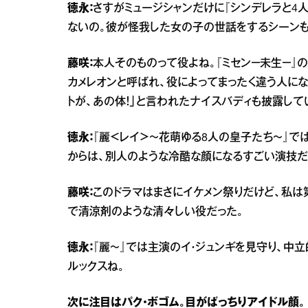
徳永：
さすがミュージシャンだけに『シンデレラと4
ないの。彼が怪我した女の子の世話をするシーンも、
藤咲：
本人そのものって役よね。『ミセン－未生－』
カメレオンと呼ばれ、役によってまったく違う人に
トが、あの体！」と言われたナイスバディも披露して
徳永：
『麗＜レイ＞～花萌ゆる8人の皇子たち～』
からは、別人のような冷酷な顔になるすごい演技だ
藤咲：
このドラマはまさにイケメン祭りだけど、私は第
で清涼剤のような清々しい役だった。
徳永：
『麗～』では主演のイ・ジュンギを見守り、中
ルックスね。
次に注目はパク・ボゴム。目がぱっちりアイドル顔。