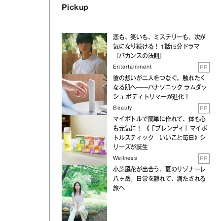
Pickup
恋も、笑いも、ミステリーも。次が
気になり続ける！ 1話15分ドラマ
『バカンスの法則』
Entertainment
PR
彼の想いが二人をつなぐ。触れたく
なる肌へ──パナソニック ラムダッ
シュ ボディトリマーが進化！
Beauty
PR
マイボトルで簡単に作れて、体も心
も元気に！ 《「ブレンディ」マイボ
ま
トルスティック いいこと毎日》シ
リーズが誕生
Wellness
PR
小芝風花が出合う、夏のリゾナーレ
八ヶ岳。日常を離れて、満たされる
旅へ