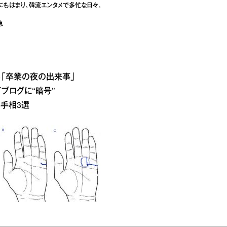
にもはまり、韓流エンタメで多忙な日々。
恵
る「卒業の夜の出来事」
ブログに“暗号”
る手相3選