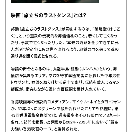
映画『旅立ちのラストダンス』とは？
邦題『旅立ちのラストダンス』が意味するのは、「破地獄（はじご
く）」という道教の伝統的な葬儀儀礼のこと。若くして亡くなっ
たり、事故で亡くなったりした、“本来の寿命を全うできずに死
んだ者”が安全にあの世へ渡れるよう、地獄の門を破って魂の
通り道を開く儀式とされる。
物語の舞台となるのは、九龍半島・紅磡（ホンハム）という、葬
儀店が集まるエリア。やむを得ず葬儀業者に転職した中年男性
トウサンと、葬儀を取り仕切る道士であり、伝統を重んじるマン
師匠が、衝突しながら互いの価値観を受け入れていく。
香港映画界の伝説的コメディアン、マイケル・ホイとダヨ・ウォン
が、32年ぶりにスクリーンで顔を合わせたことでも話題に。第
43回香港電影金像奨では、過去最多タイの18部門でノミネ―ト
され、5部門を受賞。批評家から2024～2025年において「最も
力強い香港映画の一つ」と絶賛された。