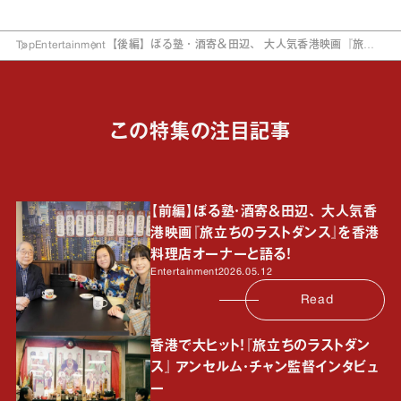
Top
Entertainment
【後編】ぼる塾・酒寄＆田辺、 大人気香港映画『旅立
ちのラストダンス』を香港料理店オーナーと語る！
この特集の注目記事
【前編】ぼる塾・酒寄＆田辺、 大人気香
港映画『旅立ちのラストダンス』を香港
料理店オーナーと語る！
Entertainment
2026.05.12
Read
香港で大ヒット！『旅立ちのラストダン
ス』 アンセルム・チャン監督インタビュ
ー