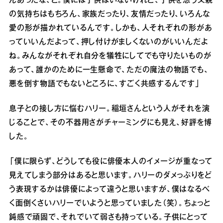
んあったな、と。僕には子供はいないけれど、子供を想う父親
の気持ちはもちろん、家族だったり、友情だったり、いろんな
愛の形が描かれているんです。しかも、人それぞれの形があ
っていいんだよって、押し付けがましくないのがいいんだよ
ね。みんながそれぞれ自分を犠牲にしてでも守りたいものが
あって、誰かのために一生懸命で、ただの魔法の物語でも、
悪を倒す物語でもないところに、すごく共感するんです」
息子との接し方に悩むハリー。稲垣さんという人がそれを演
じることで、その不器用さがチャーミングにも見え、好評を博
した。
「僕に限らず、どうしても役に俳優本人のイメージが重なって
見えてしまう部分はあると思います。ハリーのダメっぷりをど
う表現するかは俳優によって違うと思いますが、僕はなるべ
く面倒くさいハリーでいようと思っていました（笑）。ちょっと
鈍感で頑固で、それでいて弱さも持っている。子供にとって