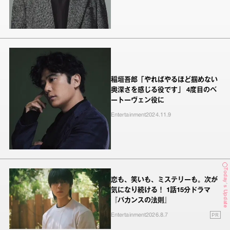
稲垣吾郎「やればやるほど掴めない
奥深さを感じる役です」 4度目のベ
ートーヴェン役に
Entertainment
2024.11.9
Today's Update
恋も、笑いも、ミステリーも。次が
気になり続ける！ 1話15分ドラマ
『バカンスの法則』
PR
Entertainment
2026.8.7