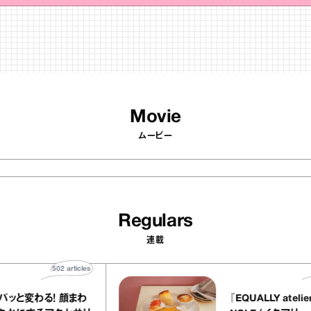
Movie
ムービー
Regulars
連載
502
articles
印象がパッと変わる！ 顔まわ
『EQUALL