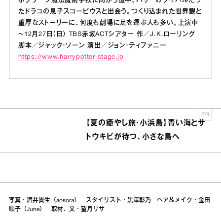
ホグワーツ魔法魔術学校に向かう道中、ハリーのライバルだっ
たドラコの息子スコーピウスと出会う。つくり込まれた世界観と
重厚なストーリーに、何度も劇場に足を運ぶ人も多い。上演中
～12月27日（日） TBS赤坂ACTシアター 作／J.K.ローリング
脚本／ジャック・ソーン 演出／ジョン・ティファニー
https://www.harrypotter-stage.jp
PR
【夏の癒やし旅・小浜島】青い海とサ
トウキビが待つ、小さな島へ
写真・酒井貴生（aosora） スタイリスト・黒澤彰乃 ヘア＆メイク・金田
順子（June） 取材、文・望月リサ