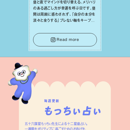
昼と夜でマインドを切り替える、メリハリ
のある過ごし⽅が幸運を呼ぶ⽇です。昼
間は周囲に惑わされず、「⾃分の本分を
淡々と全うする」ブレない軸をキープし
て。そして夜は、疲れや寂しさから⽢い
⾔葉に流されないよう、⼼にしっかりブ
レーキをかけること。この意識の切り替
Read more
えが、あなたに確かな安⼼感をもたらす
はずです。
毎週更新
五十六謀星もっちぃ先生による十二星座占い。
一週間をポジティブに過ごすためのお告げを、