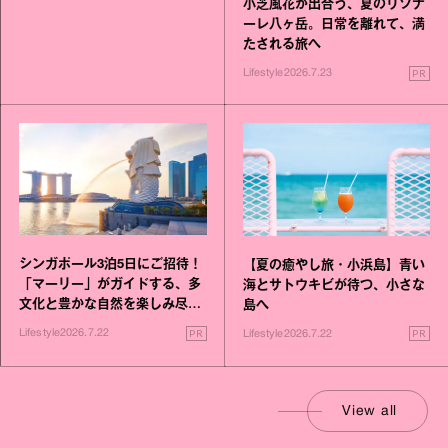
小芝風花が出合う、夏のリゾナ
ーレ八ヶ岳。日常を離れて、満
たされる旅へ
PR
Lifestyle
2026.7.23
シンガポール3泊5日にご招待！
【夏の癒やし旅・小浜島】青い
「マーリー」がガイドする、多
海とサトウキビが待つ、小さな
文化と豊かな自然を楽しみ尽く
島へ
す旅
PR
PR
Lifestyle
2026.7.22
Lifestyle
2026.7.22
View all