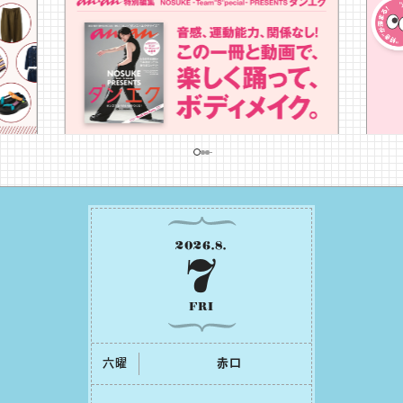
2026
.
8
.
7
FRI
六曜
⾚⼝