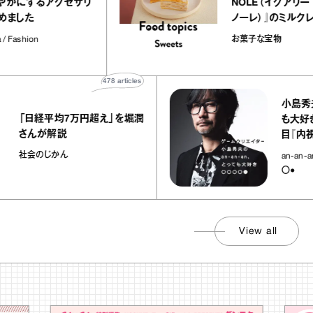
りを華やかにするアクセサリ
NOLE
ーを集めました
ノーレ）
ラメルバ
Antenna / Fashion
お菓子な
の“お菓
478
articles
小島秀夫のan‐an
経平均7万円超え」を堀潤
も大好き○○○○⚫
が解説
目『内視鏡決死圏
じかん
an-an-an、とっ
〇●
View all