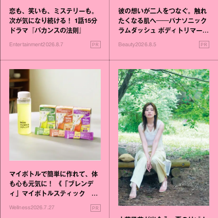
恋も、笑いも、ミステリーも。
彼の想いが二人をつなぐ。触れ
次が気になり続ける！ 1話15分
たくなる肌へ──パナソニック
ドラマ『バカンスの法則』
ラムダッシュ ボディトリマーが
進化！
PR
PR
Entertainment
2026.8.7
Beauty
2026.8.5
マイボトルで簡単に作れて、体
も心も元気に！ 《「ブレンデ
ィ」マイボトルスティック い
いこと毎日》シリーズが誕生
PR
Wellness
2026.7.27