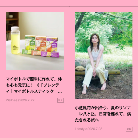
マイボトルで簡単に作れて、体
も心も元気に！ 《「ブレンデ
ィ」マイボトルスティック い
いこと毎日》シリーズが誕生
PR
Wellness
2026.7.27
小芝風花が出合う、夏のリゾナ
ーレ八ヶ岳。日常を離れて、満
たされる旅へ
PR
Lifestyle
2026.7.23