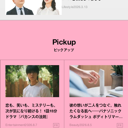
Lifestyle
2026.3.13
Pickup
ピックアップ
恋も、笑いも、ミステリーも。
彼の想いが二人をつなぐ。触れ
次が気になり続ける！ 1話15分
たくなる肌へ──パナソニック
ドラマ『バカンスの法則』
ラムダッシュ ボディトリマーが
進化！
PR
PR
Entertainment
2026.8.7
Beauty
2026.8.5