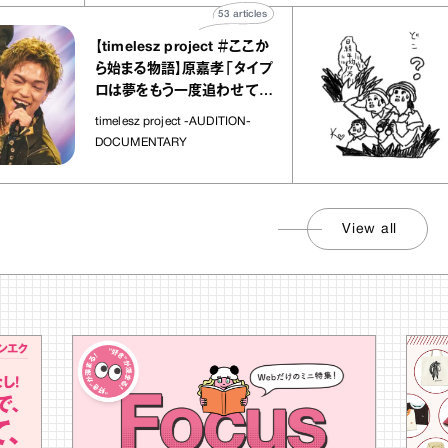
53
articles
【timelesz project ＃ここか
「
ら始まる物語】原嘉孝「タイプ
さ
ロは夢をもう一度追わせてく
れた場所」
社
timelesz project -AUDITION-
DOCUMENTARY
View all