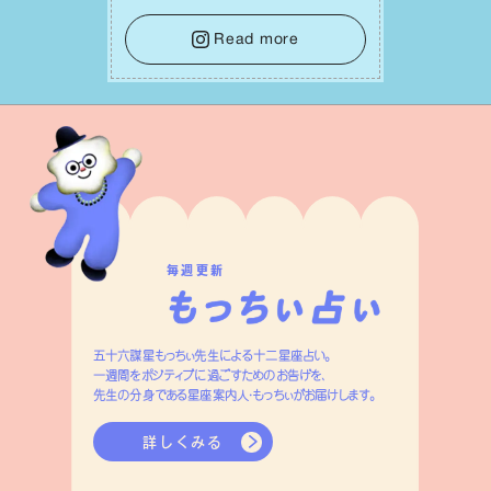
をそっと⼿放し、⽬の前のことに集中しま
しょう。そのブレない決意が、あなたにと
Read more
って有意義で安定した成果を引き寄せま
す。
毎週更新
五十六謀星もっちぃ先生による十二星座占い。
一週間をポジティブに過ごすためのお告げを、
先生の分身である星座案内人・もっちぃがお届けします。
詳しくみる