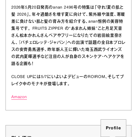
2026年5月20日発売のanan 2496号の特集は「守れ！夏の肌と
髪 2026」。年々過酷さを増す夏に向けて、紫外線や湿度、寒暖
差に負けない肌と髪の育み方を紹介する、anan恒例の美容特
集号です。 FRUITS ZIPPER の“あまれん姉妹”こと月足天音
さん松本かれんさんペアやフリーになりたての岩田絵里奈さ
ん、『バチェロレッテ・ジャパン』への出演で話題の全日本プロレ
スの安齊勇馬選手、昨年新人王に輝いた埼玉西武ライオンズ
の武内夏暉選手など注目の人が自身のスキンケア・ヘアケアを
語る企画も！
CLOSE UPには5/7にいよいよデビューのROIROM、そしてブ
レイク中のモナキが登場します。
Amazon
Profile