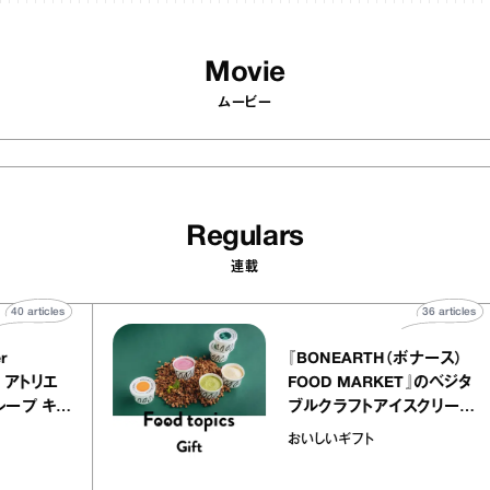
Movie
ムービー
Regulars
連載
40
articles
36
a
atelier
『BONEARTH（ボナー
クアリー アトリエ
FOOD MARKET』の
ミルクレープ キャ
ブルクラフトアイスク
ーユほか｜chico
｜真野知子の「おいし
物
おいしいギフト
な宝物”
ト」