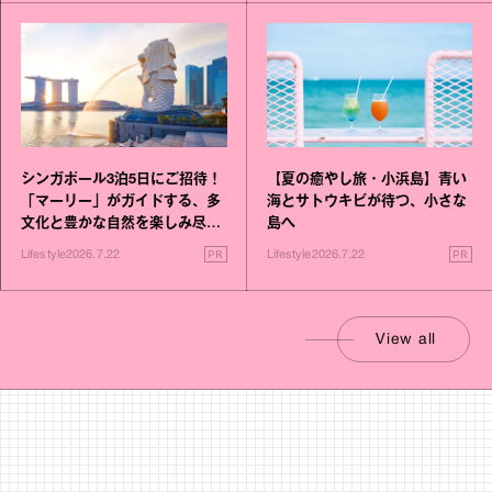
シンガポール3泊5日にご招待！
【夏の癒やし旅・小浜島】青い
「マーリー」がガイドする、多
海とサトウキビが待つ、小さな
文化と豊かな自然を楽しみ尽く
島へ
す旅
PR
PR
Lifestyle
2026.7.22
Lifestyle
2026.7.22
View all