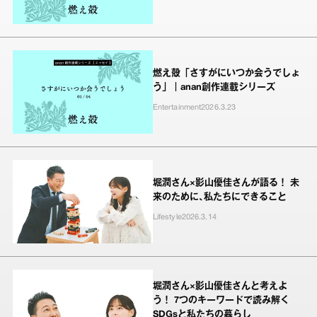
燃え殻「さすがにいつか会うでしょ
う」｜anan創作連載シリーズ
Entertainment
2026.3.23
堀潤さん×影山優佳さんが語る！ 未
来のために､私たちにできること
Lifestyle
2026.3.14
堀潤さん×影山優佳さんと考えよ
う！ 7つのキーワードで読み解く
SDGsと私たちの暮らし